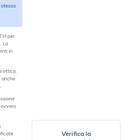
o stesso
TTH per
. La
nti in
 ottica,
d anche
.
essione
, ovvero
a
Verifica la
ificate