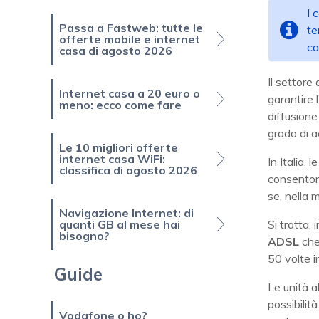
I 
Passa a Fastweb: tutte le
te
offerte mobile e internet
co
casa di agosto 2026
Il settore
Internet casa a 20 euro o
garantire 
meno: ecco come fare
diffusione
grado di a
Le 10 migliori offerte
internet casa WiFi:
In Italia,
classifica di agosto 2026
consenton
se, nella 
Navigazione Internet: di
quanti GB al mese hai
Si tratta,
bisogno?
ADSL
che
50 volte 
Guide
Le unità 
possibilit
Vodafone o ho?