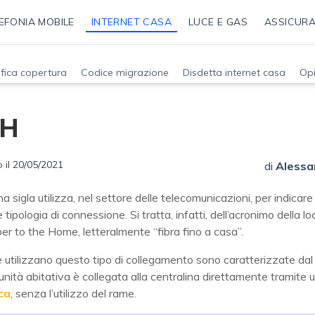
EFONIA MOBILE
INTERNET CASA
LUCE E GAS
ASSICURA
ifica copertura
Codice migrazione
Disdetta internet casa
Opi
TH
 il 20/05/2021
di
Alessa
 sigla utilizza, nel settore delle telecomunicazioni, per indicare
e tipologia di connessione. Si tratta, infatti, dell’acronimo della l
ber to the Home, letteralmente “fibra fino a casa”.
e utilizzano questo tipo di collegamento sono caratterizzate dal
 unità abitativa è collegata alla centralina direttamente tramite 
ica
, senza l’utilizzo del rame.