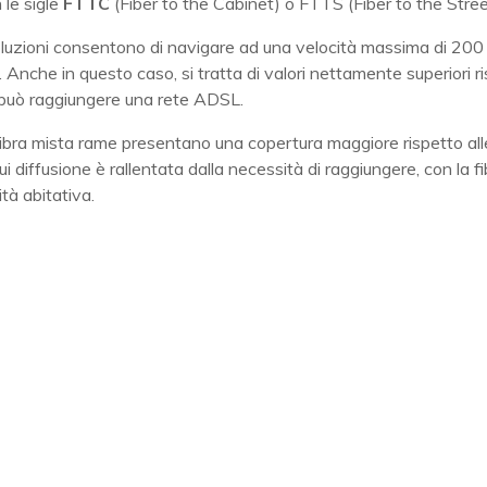
 le sigle
FTTC
(Fiber to the Cabinet) o FTTS (Fiber to the Stree
luzioni consentono di navigare ad una velocità massima di 200
Anche in questo caso, si tratta di valori nettamente superiori r
e può raggiungere una rete ADSL.
 fibra mista rame presentano una copertura maggiore rispetto all
i diffusione è rallentata dalla necessità di raggiungere, con la fi
ità abitativa.