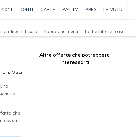
ZIONI
CONTI
CARTE
PAY TV
PRESTITI E MUTUI
nioni Internet casa
Approfondimenti
Tariffe internet casa
Altre offerte che potrebbero
interessarti
ndro Voci
 una
ocuzione
 fatto che
un cavo in