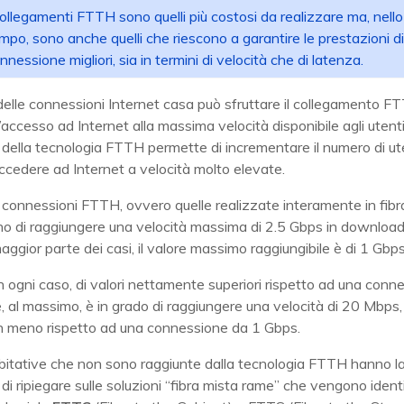
collegamenti FTTH sono quelli più costosi da realizzare ma, nell
mpo, sono anche quelli che riescono a garantire le prestazioni di
nnessione migliori, sia in termini di velocità che di latenza.
 delle connessioni Internet casa può sfruttare il collegamento F
l’accesso ad Internet alla massima velocità disponibile agli utenti
 della tecnologia FTTH permette di incrementare il numero di ute
ccedere ad Internet a velocità molto elevate.
 le connessioni FTTH, ovvero quelle realizzate interamente in fibra
o di raggiungere una velocità massima di 2.5 Gbps in downloa
maggior parte dei casi, il valore massimo raggiungibile è di 1 Gbps
 in ogni caso, di valori nettamente superiori rispetto ad una conn
, al massimo, è in grado di raggiungere una velocità di 20 Mbps
in meno rispetto ad una connessione da 1 Gbps.
abitative che non sono raggiunte dalla tecnologia FTTH hanno l
à di ripiegare sulle soluzioni “fibra mista rame” che vengono ident