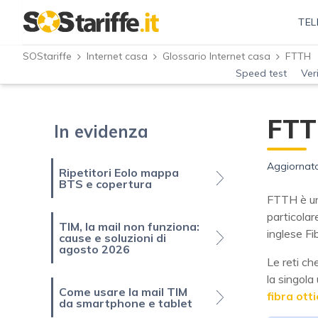
TEL
SOStariffe
Internet casa
Glossario Internet casa
FTTH
Speed test
Ver
FT
In evidenza
Aggiornato
Ripetitori Eolo mappa
BTS e copertura
FTTH è una
particolar
TIM, la mail non funziona:
inglese Fi
cause e soluzioni di
agosto 2026
Le reti ch
la singola
Come usare la mail TIM
fibra ott
da smartphone e tablet