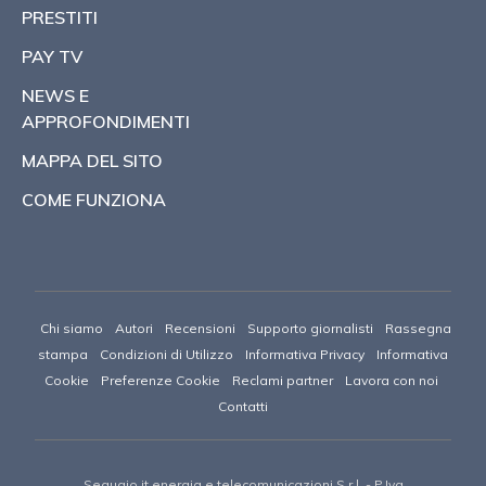
PRESTITI
PAY TV
NEWS E
APPROFONDIMENTI
MAPPA DEL SITO
COME FUNZIONA
Chi siamo
Autori
Recensioni
Supporto giornalisti
Rassegna
stampa
Condizioni di Utilizzo
Informativa Privacy
Informativa
Cookie
Preferenze Cookie
Reclami partner
Lavora con noi
Contatti
Segugio.it energia e telecomunicazioni S.r.l.
- P.Iva