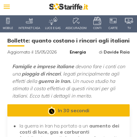
MOBILE
INTERNET CASA
LUCE E GAS
ASSICURAZIONI
CONTI
CARTE
TV
Bollette: quanto costano i rincari agli italiani
Aggiornato il 15/05/2026
Energia
di
Davide Raia
Famiglie e imprese italiane
devono fare i conti con
una
pioggia di rincari
, legati principalmente agli
effetti della
guerra in Iran.
Un nuovo studio ha
stimato il costo effettivo di questi rincari per gli
italiani. Ecco tutti i dettagli in merito.
In 30 secondi
la guerra in Iran ha portato a un
aumento dei
costi di luce, gas e carburanti