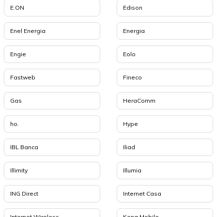
E.ON
Edison
Enel Energia
Energia
Engie
Eolo
Fastweb
Fineco
Gas
HeraComm
ho.
Hype
IBL Banca
Iliad
Illimity
Illumia
ING Direct
Internet Casa
Internet Wireless
Kena Mobile