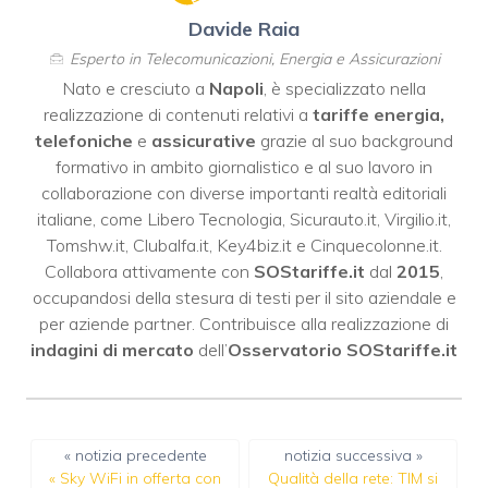
Davide Raia
Esperto in Telecomunicazioni, Energia e Assicurazioni
Nato e cresciuto a
Napoli
, è specializzato nella
realizzazione di contenuti relativi a
tariffe energia,
telefoniche
e
assicurative
grazie al suo background
formativo in ambito giornalistico e al suo lavoro in
collaborazione con diverse importanti realtà editoriali
italiane, come
Libero Tecnologia
,
Sicurauto.it
,
Virgilio.it
,
Tomshw.it
,
Clubalfa.it
,
Key4biz.it
e
Cinquecolonne.it
.
Collabora attivamente con
SOStariffe.it
dal
2015
,
occupandosi della stesura di testi per il sito aziendale e
per aziende partner. Contribuisce alla realizzazione di
indagini di mercato
dell’
Osservatorio SOStariffe.it
« notizia precedente
notizia successiva »
«
Sky WiFi in offerta con
Qualità della rete: TIM si