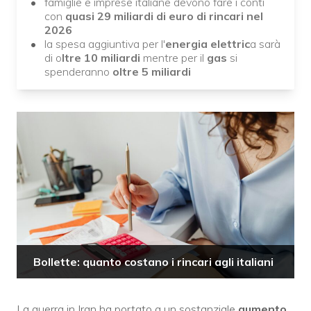
famiglie e imprese italiane devono fare i conti
con
quasi 29 miliardi di euro di rincari nel
2026
la spesa aggiuntiva per l'
energia elettric
a sarà
di o
ltre 10 miliardi
mentre per il
gas
si
spenderanno
oltre 5 miliardi
Bollette: quanto costano i rincari agli italiani
La guerra in Iran ha portato a un sostanziale
aumento