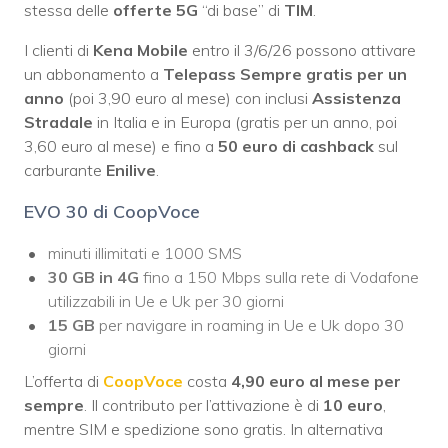
stessa delle
offerte 5G
“di base” di
TIM
.
I clienti di
Kena Mobile
entro il 3/6/26 possono attivare
un abbonamento a
Telepass Sempre gratis per un
anno
(poi 3,90 euro al mese) con inclusi
Assistenza
Stradale
in Italia e in Europa (gratis per un anno, poi
3,60 euro al mese) e fino a
50 euro di cashback
sul
carburante
Enilive
.
EVO 30 di CoopVoce
minuti illimitati e 1000 SMS
30 GB in 4G
fino a 150 Mbps sulla rete di Vodafone
utilizzabili in Ue e Uk per 30 giorni
15 GB
per navigare in roaming in Ue e Uk dopo 30
giorni
L’offerta di
CoopVoce
costa
4,90 euro al mese per
sempre
. Il contributo per l’attivazione è di
10 euro
,
mentre SIM e spedizione sono gratis. In alternativa