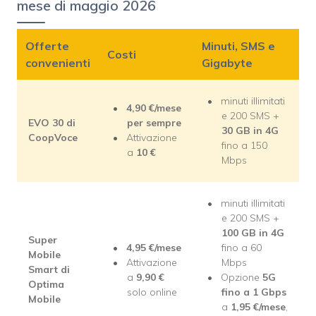
mese di maggio 2026
Offerte
Minuti, SMS e
Costi
convenienti
Gigabyte
minuti illimitati
4,90 €/mese
e 200 SMS +
EVO 30 di
per sempre
30 GB in 4G
CoopVoce
Attivazione
fino a 150
a
10
€
Mbps
minuti illimitati
e 200 SMS +
100 GB in 4G
Super
4,95 €/mese
fino a 60
Mobile
Attivazione
Mbps
Smart di
a
9,90
€
Opzione
5G
Optima
solo online
fino a 1 Gbps
Mobile
a
1,95 €/mese
,