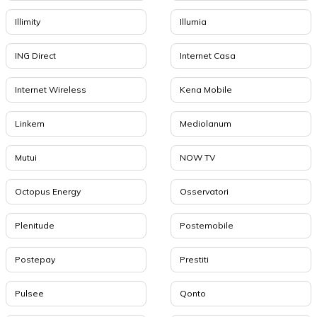
Illimity
Illumia
ING Direct
Internet Casa
Internet Wireless
Kena Mobile
Linkem
Mediolanum
Mutui
NOW TV
Octopus Energy
Osservatori
Plenitude
Postemobile
Postepay
Prestiti
Pulsee
Qonto