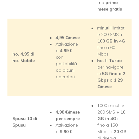
ma
primo
mese gratis
minuti illimitati
e 200 SMS +
4,95 €/mese
100 GB in 4G
Attivazione
fino a 60
a
4,99
€
ho. 4,95 di
Mbps
con
ho. Mobile
ho. Il Turbo
portabilità
per navigare
da alcuni
in
5G fino a 2
operatori
Gbps
a
1,29
€/mese
1000 minuti e
4,98 €/mese
200 SMS +
10
Spusu 10 di
per sempre
GB in 4G
+
Spusu
Attivazione
fino a 150
a
9,90
€
Mbps +
20 GB
di riserva