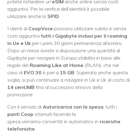
potete richiedere un’
eSIM
anche online senza costi
aggiuntivi. Per la verifica dell’identità è possibile
utilizzare anche lo
SPID
.
I clienti di
CoopVoce
possono utilizzare subito e senza
costi aggiuntivi
tutti i Gigabyte inclusi per il roaming
in Ue
e Uk
per i primi 30 giorni permanenza all’estero.
Dopo un mese avrete a disposizione una quantità di
Gigabyte per navigare in Europa stabilita in base alle
regole del
Roaming Like at Home
(RLAH), che nel
caso di
EVO 30
è pari a
15 GB
. Superata anche questa
soglia, si può continuare a navigare in Ue e Uk al costo di
14 cent/MB
fino al successivo rinnovo della
promozione.
Con il servizio di
Autoricarica con la spesa
, tutti i
punti Coop
ottenuti facendo la
spesa verranno convertiti in automatico in
ricariche
telefoniche
.