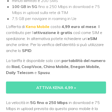
minuti illimitati e 200 SMS
100 GB in 5G
fino a 250 Mbps in download e 75
Mbps in upload sulla rete di TIM
7,5 GB per navigare in roaming in Ue
L’offerta di
Kena Mobile
costa
4,99 euro al mese
. Il
contributo per l’
attivazione è gratis
così come SIM e
spedizione. In alternativa potete richiedere un’
eSIM
anche online. Per la verifica dell’identità si può utilizzare
anche lo
SPID
.
La tariffa è disponibile solo con
portabilità del numero
da
Iliad, CoopVoce, China Mobile, Enegan Mobile,
Daily Telecom
e
Spusu
.
ATTIVA KENA 4,99
»
La velocità in
5G fino a 250 Mbps
in download e 75
Mbps in upload prevista da questo piano mobile è la