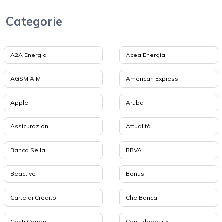
Categorie
A2A Energia
Acea Energia
AGSM AIM
American Express
Apple
Aruba
Assicurazioni
Attualità
Banca Sella
BBVA
Beactive
Bonus
Carte di Credito
Che Banca!
Conti Correnti
Conti deposito