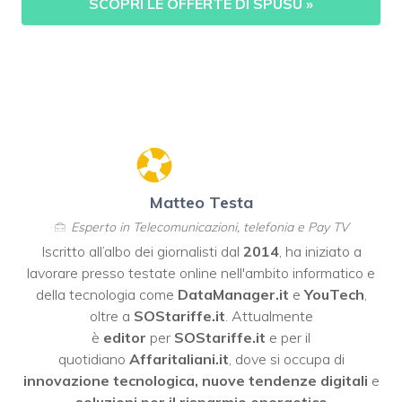
SCOPRI LE OFFERTE DI SPUSU
»
Matteo Testa
Esperto in Telecomunicazioni, telefonia e Pay TV
Iscritto all’albo dei giornalisti dal
2014
, ha iniziato a
lavorare presso testate online nell'ambito informatico e
della tecnologia come
DataManager.it
e
YouTech
,
oltre a
SOStariffe.it
. Attualmente
è
editor
per
SOStariffe.it
e per il
quotidiano
Affaritaliani.it
, dove si occupa di
innovazione tecnologica, nuove tendenze digitali
e
soluzioni per il risparmio energetico