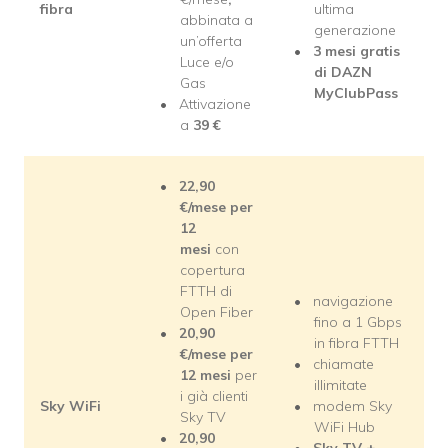
fibra
ultima
abbinata a
generazione
un’offerta
3 mesi gratis
Luce e/o
di DAZN
Gas
MyClubPass
Attivazione
a
39
€
22,90
€/mese per
12
mesi
con
copertura
FTTH di
navigazione
Open Fiber
fino a 1 Gbps
20,90
in fibra FTTH
€/mese per
chiamate
12 mesi
per
illimitate
i già clienti
Sky WiFi
modem Sky
Sky TV
WiFi Hub
20,90
Sky TV +