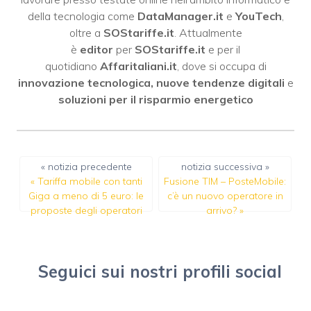
della tecnologia come
DataManager.it
e
YouTech
,
oltre a
SOStariffe.it
. Attualmente
è
editor
per
SOStariffe.it
e per il
quotidiano
Affaritaliani.it
, dove si occupa di
innovazione tecnologica, nuove tendenze digitali
e
soluzioni per il risparmio energetico
« notizia precedente
notizia successiva »
«
Tariffa mobile con tanti
Fusione TIM – PosteMobile:
Giga a meno di 5 euro: le
c’è un nuovo operatore in
proposte degli operatori
arrivo?
»
Seguici sui nostri profili social