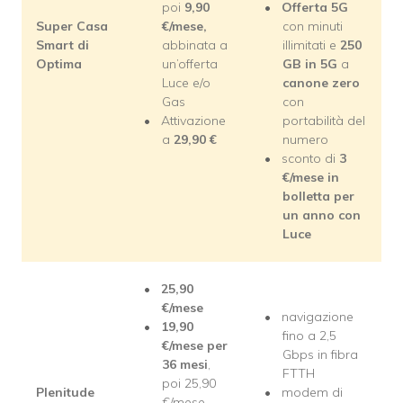
poi
9,90
Offerta 5G
Super Casa
€/mese,
con minuti
Smart di
abbinata a
illimitati e
250
Optima
un’offerta
GB in 5G
a
Luce e/o
canone zero
Gas
con
Attivazione
portabilità del
a
29,90
€
numero
sconto di
3
€/mese in
bolletta per
un anno con
Luce
25,90
€/mese
navigazione
19,90
fino a 2,5
€/mese per
Gbps in fibra
36 mesi
,
FTTH
poi 25,90
Plenitude
modem di
€/mese
,