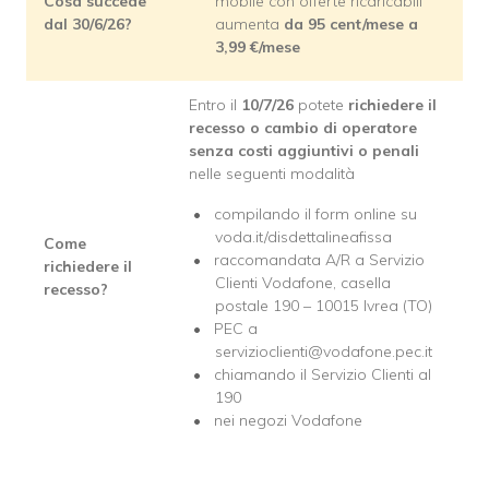
Cosa succede
mobile con offerte ricaricabili
dal 30/6/26?
aumenta
da 95 cent/mese a
3,99 €/mese
Entro il
10/7/26
potete
richiedere il
recesso o cambio di operatore
senza costi aggiuntivi o penali
nelle seguenti modalità
compilando il form online su
voda.it/disdettalineafissa
Come
raccomandata A/R a Servizio
richiedere il
Clienti Vodafone, casella
recesso?
postale 190 – 10015 Ivrea (TO)
PEC a
servizioclienti@vodafone.pec.it
chiamando il Servizio Clienti al
190
nei negozi Vodafone