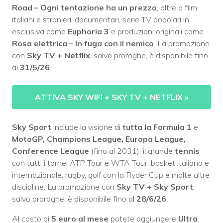
Road – Ogni tentazione ha un prezzo
, oltre a film
italiani e stranieri, documentari, serie TV popolari in
esclusiva come
Euphoria 3
e produzioni originali come
Rosa elettrica – In fuga con il nemico
. La promozione
con
Sky TV + Netflix
, salvo proroghe, è disponibile fino
al
31/5/26
.
ATTIVA SKY WIFI + SKY TV + NETFLIX
»
Sky Sport
include la visione di
tutta la Formula 1
e
MotoGP, Champions League, Europa League,
Conference League
(fino al 2031), il grande
tennis
con tutti i tornei ATP Tour e WTA Tour, basket italiano e
internazionale, rugby, golf con la Ryder Cup e molte altre
discipline. La promozione con
Sky TV + Sky Sport
,
salvo proroghe, è disponibile fino al
28/6/26
.
Al costo di
5 euro al mese
potete aggiungere
Ultra