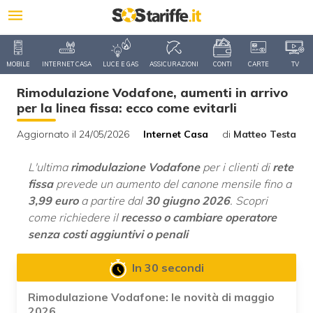
MOBILE
INTERNET CASA
LUCE E GAS
ASSICURAZIONI
CONTI
CARTE
TV
Rimodulazione Vodafone, aumenti in arrivo
per la linea fissa: ecco come evitarli
Aggiornato il 24/05/2026
Internet Casa
di
Matteo Testa
L'ultima
rimodulazione Vodafone
per i clienti di
rete
fissa
prevede un aumento del canone mensile fino a
3,99 euro
a partire dal
30 giugno 2026
. Scopri
come richiedere il
recesso o cambiare operatore
senza costi aggiuntivi o penali
In 30 secondi
Rimodulazione Vodafone: le novità di maggio
2026