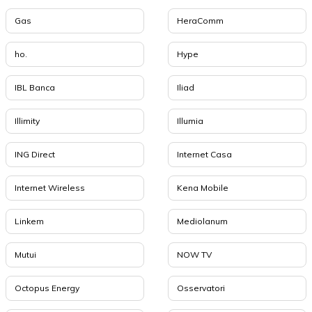
Gas
HeraComm
ho.
Hype
IBL Banca
Iliad
Illimity
Illumia
ING Direct
Internet Casa
Internet Wireless
Kena Mobile
Linkem
Mediolanum
Mutui
NOW TV
Octopus Energy
Osservatori