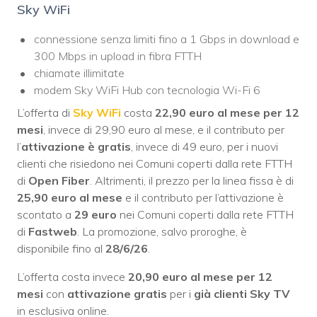
Sky WiFi
connessione senza limiti fino a 1 Gbps in download e
300 Mbps in upload in fibra FTTH
chiamate illimitate
modem Sky WiFi Hub con tecnologia Wi-Fi 6
L’offerta di
Sky WiFi
costa
22,90 euro al mese per 12
mesi
, invece di 29,90 euro al mese, e il contributo per
l’
attivazione è gratis
, invece di 49 euro, per i nuovi
clienti che risiedono nei Comuni coperti dalla rete FTTH
di
Open Fiber
. Altrimenti, il prezzo per la linea fissa è di
25,90 euro al mese
e il contributo per l’attivazione è
scontato a
29 euro
nei Comuni coperti dalla rete FTTH
di
Fastweb
. La promozione, salvo proroghe, è
disponibile fino al
28/6/26
.
L’offerta costa invece
20,90 euro al mese per 12
mesi
con
attivazione gratis
per i
già clienti Sky TV
in esclusiva online.