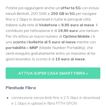
Potete poi aggiungere anche un’
offerta 5G
con inclusi
minuti illimitati, 200 SMS e
250 GB in 5G
per navigare
fino a 1 Gbps in download in tutte le principali città
italiane sulla rete di
Vodafone
a
9,90 euro al mese
. Il
contributo per l’attivazione è di
19,90 euro
una tantum.
Per chi attiva un nuovo numero di
Optima Mobile
c’è
uno
sconto i bolletta di 5 euro al mese
mentre con
portabilità
o
MNP
(Mobile Number Portability), che
verrà eseguita gratuitamente entro un massimo di tre
giorni lavorativi, lo sconto è di
10 euro al mese
.
ATTIVA SUPER CASA SMART FIBRA
»
Plenitude Fibra
connessione senza limiti fino a 2,5 Gbps in download
e 1 Gbps in upload in fibra FTTH GPON