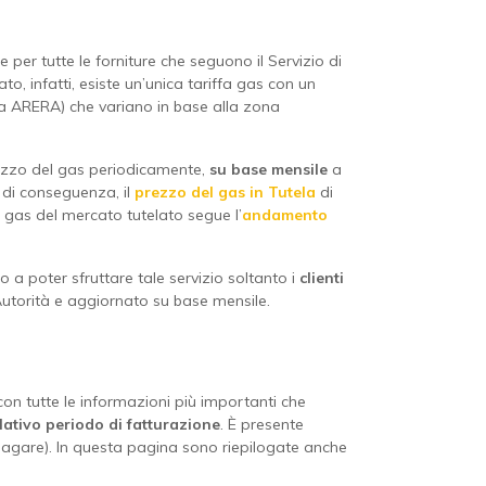
 per tutte le forniture che seguono il Servizio di
lato, infatti, esiste un’unica tariffa gas con un
 da ARERA) che variano in base alla zona
prezzo del gas periodicamente,
su base mensile
a
: di conseguenza, il
prezzo del gas in Tutela
di
e gas del mercato tutelato segue l’
andamento
o a poter sfruttare tale servizio soltanto i
clienti
’Autorità e aggiornato su base mensile.
 con tutte le informazioni più importanti che
lativo periodo di fatturazione
. È presente
 pagare). In questa pagina sono riepilogate anche