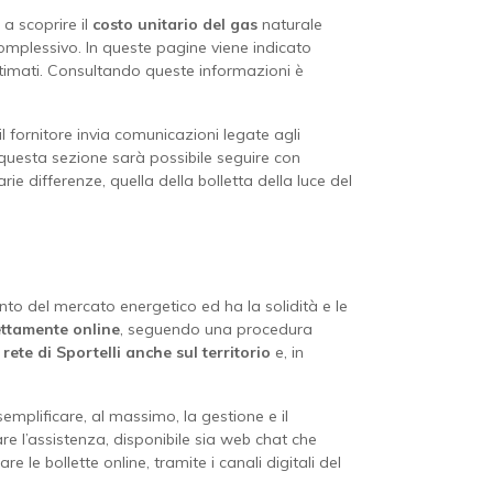
 a scoprire il
costo unitario del gas
naturale
omplessivo. In queste pagine viene indicato
 stimati. Consultando queste informazioni è
 il fornitore invia comunicazioni legate agli
 questa sezione sarà possibile seguire con
rie differenze, quella della bolletta della luce del
ento del mercato energetico ed ha la solidità e le
rettamente online
, seguendo una procedura
a
rete di Sportelli
anche sul territorio
e, in
emplificare, al massimo, la gestione e il
are l’assistenza, disponibile sia web chat che
 le bollette online, tramite i canali digitali del