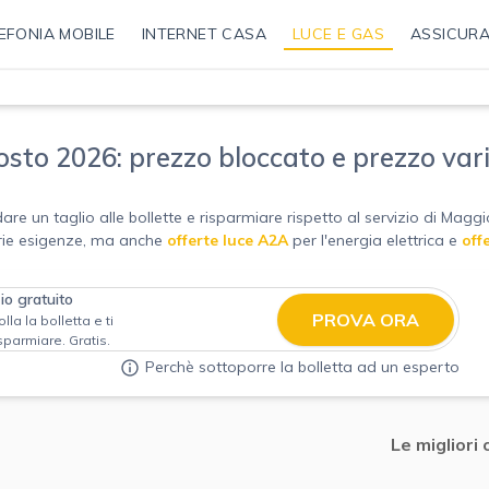
EFONIA MOBILE
INTERNET CASA
LUCE E GAS
ASSICURA
sto 2026: prezzo bloccato e prezzo vari
are un taglio alle bollette e risparmiare rispetto al servizio di Mag
rie esigenze, ma anche
offerte luce A2A
per l'energia elettrica e
off
zio gratuito
PROVA ORA
la la bolletta e ti
isparmiare. Gratis.
Perchè sottoporre la bolletta ad un esperto
Le migliori