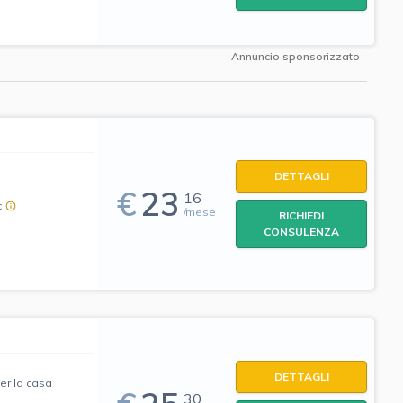
Annuncio sponsorizzato
DETTAGLI
€
23
16
c
/mese
RICHIEDI
CONSULENZA
DETTAGLI
per la casa
30