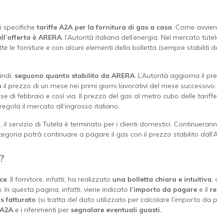
i specifiche
tariffe
A2A per la fornitura di gas a casa
. Come avviene
ell’offerta è ARERA
, l’Autorità italiana dell’energia. Nel mercato tute
te le forniture e con alcuni elementi della bolletta (sempre stabiliti
indi,
seguono quanto stabilito da ARERA
. L’Autorità aggiorna il 
a il prezzo di un mese nei primi giorni lavorativi del mese successivo
e di febbraio e così via. Il prezzo del gas al metro cubo delle tariff
egola il mercato all’ingrosso italiano.
il servizio di Tutela è terminato per i clienti domestici. Continuerann
tegoria potrà continuare a pagare il gas con il prezzo stabilito dall
?
ce
. Il fornitore, infatti, ha realizzato
una bolletta chiara e intuitiva
,
a
. In questa pagina, infatti, viene indicato
l’importo da pagare
e il
re
s fatturato
(si tratta del dato utilizzato per calcolare l’importo da
 A2A
e i riferimenti per
segnalare eventuali guasti.