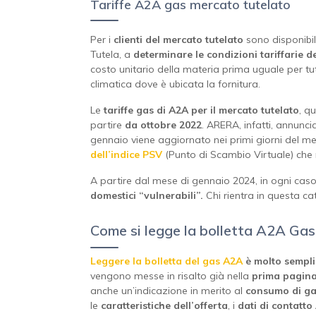
Tariffe A2A gas mercato tutelato
Per i
clienti del mercato tutelato
sono disponibil
Tutela, a
determinare le condizioni tariffarie d
costo unitario della materia prima uguale per tut
climatica dove è ubicata la fornitura.
Le
tariffe gas di A2A per il mercato tutelato
, qu
partire
da ottobre 2022
. ARERA, infatti, annunci
gennaio viene aggiornato nei primi giorni del mes
dell’indice PSV
(Punto di Scambio Virtuale) che r
A partire dal mese di gennaio 2024, in ogni caso, 
domestici “vulnerabili”.
Chi rientra in questa ca
Come si legge la bolletta A2A Gas
Leggere la bolletta del gas A2A
è molto sempli
vengono messe in risalto già nella
prima
pagin
anche un’indicazione in merito al
consumo di ga
le
caratteristiche dell’offerta
, i
dati di contatto