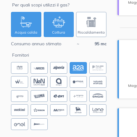
Magg
Per quali scopi utilizzi il gas?
Acqua calda
Cottura
Riscaldamento
Consumo annuo stimato
~
95
mc
Fornitori
Magg