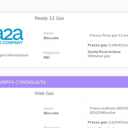
Ready 12 Gas
Prezzo
Prezzo fisso per 12 m
Bloccato
Prezzo gas:
0,490 €/Sm
Quota fissa inclusa:
Pagamento
iori Informazioni
9 €/mese gas
RID
ARIFFA CONSIGLIATA
Web Gas
Potrai usufruire GRATIS
Prezzo
EDISONRisolve
Bloccato
Prezzo gas:
0,629 €/Sm
Pagamento