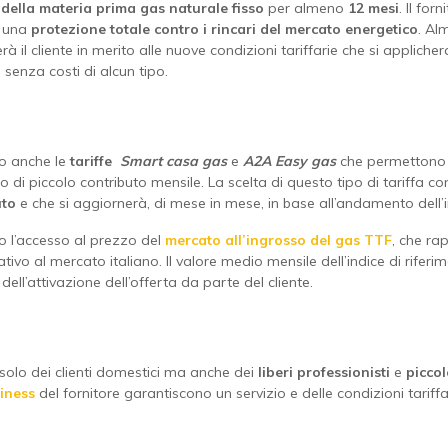
della materia prima gas naturale fisso
per almeno
12 mesi
. Il fo
e una
protezione totale contro i rincari del mercato energetico
. Al
l cliente in merito alle nuove condizioni tariffarie che si applicher
 senza costi di alcun tipo.
no anche le
tariffe
Smart casa gas
e
A2A Easy gas
che permettono 
di piccolo contributo mensile. La scelta di questo tipo di tariffa co
uto
e che si aggiornerà, di mese in mese, in base all’andamento dell’in
 l’accesso al prezzo del
mercato all’ingrosso del gas TTF
, che ra
lativo al mercato italiano. Il valore medio mensile dell’indice di rif
dell’attivazione dell’offerta da parte del cliente.
olo dei clienti domestici ma anche dei
liberi professionisti
e
piccol
siness
del fornitore garantiscono un servizio e delle condizioni tariff