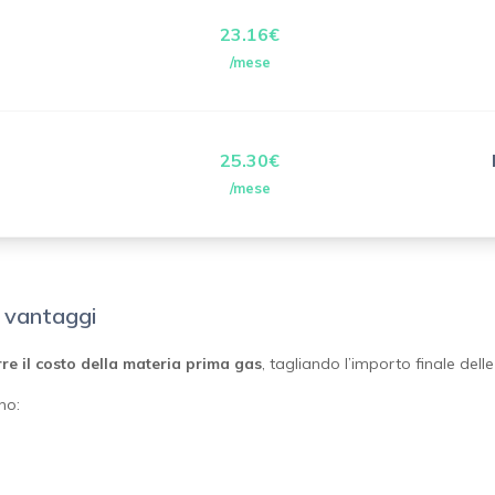
23.16€
/mese
25.30€
/mese
e vantaggi
rre il costo della materia prima gas
, tagliando l’importo finale dell
no: