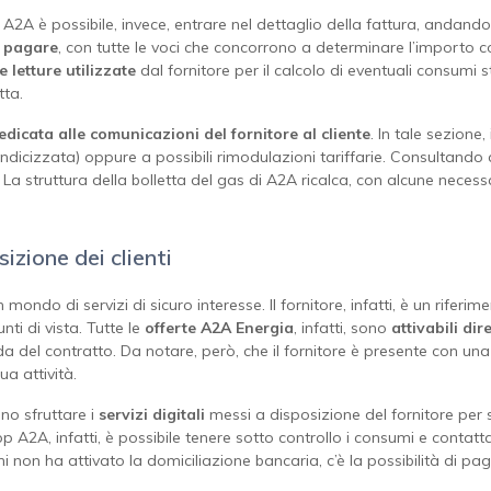
 A2A è possibile, invece, entrare nel dettaglio della fattura, andando
a pagare
, con tutte le voci che concorrono a determinare l’importo c
le letture utilizzate
dal fornitore per il calcolo di eventuali consumi
tta.
dicata alle comunicazioni del fornitore al cliente
. In tale sezione,
indicizzata) oppure a possibili rimodulazioni tariffarie. Consultando
 La struttura della bolletta del gas di A2A ricalca, con alcune necessa
sizione dei clienti
ndo di servizi di sicuro interesse. Il fornitore, infatti, è un riferim
unti di vista. Tutte le
offerte A2A Energia
, infatti, sono
attivabili di
da del contratto. Da notare, però, che il fornitore è presente con un
ua attività.
nno sfruttare i
servizi digitali
messi a disposizione del fornitore per s
app A2A, infatti, è possibile tenere sotto controllo i consumi e contatt
non ha attivato la domiciliazione bancaria, c’è la possibilità di pagare