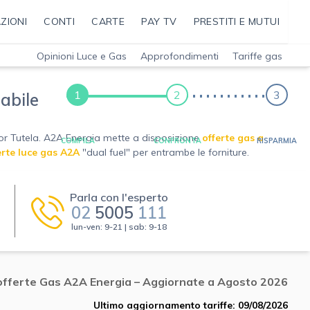
ZIONI
CONTI
CARTE
PAY TV
PRESTITI E MUTUI
Opinioni Luce e Gas
Approfondimenti
Tariffe gas
1
2
3
abile
gior Tutela. A2A Energia mette a disposizione
offerte gas a
COMPILA
CONFRONTA
RISPARMIA
erte luce gas A2A
"dual fuel" per entrambe le forniture.
Parla con l'esperto
02
5005
111
lun-ven: 9-21 | sab: 9-18
 offerte Gas A2A Energia – Aggiornate a Agosto 2026
Ultimo aggiornamento tariffe: 09/08/2026