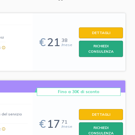
DETTAGLI
esi
€
21
38
/mese
RICHIEDI
c
CONSULENZA
Fino a 30€ di sconto
 del servizio
DETTAGLI
€
17
71
/mese
RICHIEDI
c
CONSULENZA