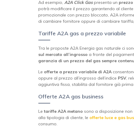
Ad esempio,
A2A Click Gas
presenta un
prezzo 
potrà modificare il prezzo garantendo al client
promozionale con prezzo bloccato, A2A informerà i
di cambiare fornitore oppure di cambiare tariffa,
Tariffe A2A gas a prezzo variabile
Tra le proposte A2A Energia gas naturale ci so
sul mercato all’ingrosso
a fronte del pagamento 
garanzia di un prezzo del gas sempre conten
Le
offerte a prezzo variabile di A2A
consentono
oppure al prezzo all’ingrosso dell’indice
PSV
, re
aggiuntiva fissa, stabilita dal fornitore già prima 
Offerte A2A gas business
Le
tariffe A2A metano
sono a disposizione non s
alla tipologia di cliente, le
offerte luce e gas bu
consumo.