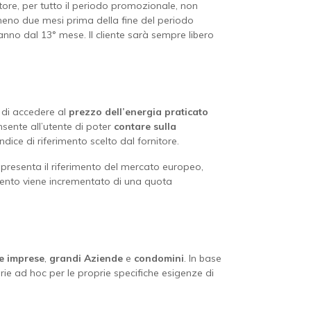
rnitore, per tutto il periodo promozionale, non
meno due mesi prima della fine del periodo
anno dal 13° mese. Il cliente sarà sempre libero
di accedere al
prezzo dell’energia praticato
nsente all’utente di poter
contare sulla
dice di riferimento scelto dal fornitore.
ppresenta il riferimento del mercato europeo,
erimento viene incrementato di una quota
e imprese
,
grandi Aziende
e
condomini
. In base
arie ad hoc per le proprie specifiche esigenze di