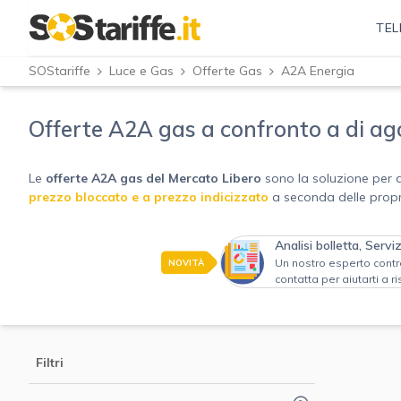
TEL
SOStariffe
Luce e Gas
Offerte Gas
A2A Energia
Offerte A2A gas a confronto a di ago
Le
offerte A2A gas del Mercato Libero
sono la soluzione per d
prezzo bloccato e a prezzo indicizzato
a seconda delle prop
Analisi bolletta, Servi
NOVITÀ
Un nostro esperto control
contatta per aiutarti a r
Filtri