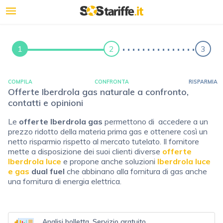
1
2
3
COMPILA
CONFRONTA
RISPARMIA
Offerte Iberdrola gas naturale a confronto,
contatti e opinioni
Le
offerte Iberdrola
gas
permettono di accedere a un
prezzo ridotto della materia prima gas e ottenere così un
netto risparmio rispetto al mercato tutelato. Il fornitore
mette a disposizione dei suoi clienti diverse
offerte
Iberdrola luce
e propone anche soluzioni
Iberdrola luce
e gas
dual fuel
che abbinano alla fornitura di gas anche
una fornitura di energia elettrica.
Analisi bolletta, Servizio gratuito