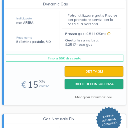
Dynamic Gas
Potrai utilizzare gratis Risolve
Indicizzato
per prenotare servizi per la
non ARERA
casa e la persona
Prezzo gas:
0,544 €/Smc
Pagamento
Quota fissa inclusa:
Bollettino postale, RID
8,25 €/mese gas
Fino a 55€ di sconto
DETTAGLI
35
€
15
RICHIEDI CONSULENZA
/mese
Maggiori Informazioni
TARIFFA
Gas Naturale Fix
ESCLUSIVA
SOStariffe.it