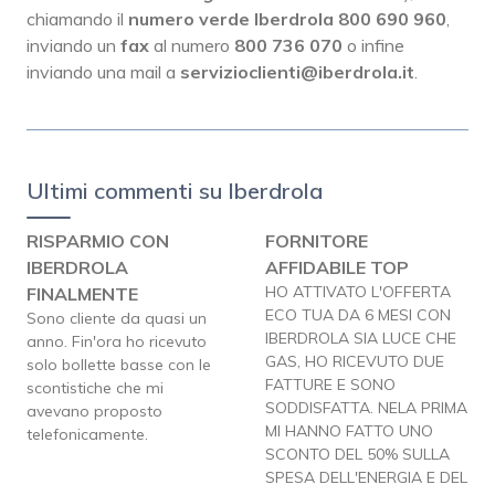
chiamando il
numero verde Iberdrola 800 690 960
,
inviando un
fax
al numero
800 736 070
o infine
inviando una mail a
servizioclienti@iberdrola.it
.
Ultimi commenti su Iberdrola
RISPARMIO CON
FORNITORE
IBERDROLA
AFFIDABILE TOP
HO ATTIVATO L'OFFERTA
FINALMENTE
ECO TUA DA 6 MESI CON
Sono cliente da quasi un
IBERDROLA SIA LUCE CHE
anno. Fin'ora ho ricevuto
GAS, HO RICEVUTO DUE
solo bollette basse con le
FATTURE E SONO
scontistiche che mi
SODDISFATTA. NELA PRIMA
avevano proposto
MI HANNO FATTO UNO
telefonicamente.
SCONTO DEL 50% SULLA
SPESA DELL'ENERGIA E DEL