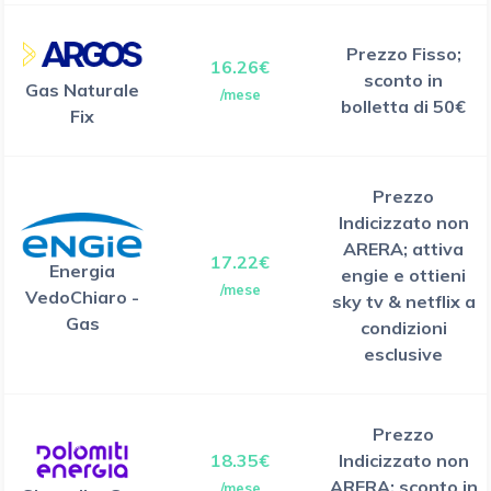
Prezzo Fisso;
16.26€
sconto in
Gas Naturale
/mese
bolletta di 50€
Fix
Prezzo
Indicizzato non
ARERA; attiva
17.22€
Energia
engie e ottieni
/mese
VedoChiaro -
sky tv & netflix a
Gas
condizioni
esclusive
Prezzo
18.35€
Indicizzato non
ARERA; sconto in
/mese