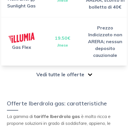
ARERA; sconto in
/mese
Sunlight Gas
bolletta di 40€
Prezzo
Indicizzato non
19.50€
ARERA; nessun
/mese
Gas Flex
deposito
cauzionale
Vedi tutte le offerte
Offerte Iberdrola gas: caratteristiche
La gamma di
tariffe
Iberdrola
gas
è molto ricca e
propone soluzioni in grado di soddisfare, appieno, le