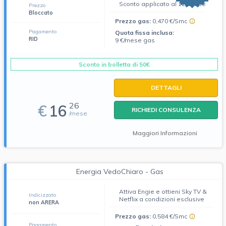
Sconto applicato al 12° mese
Prezzo
Bloccato
Prezzo gas:
0,470 €/Smc
Pagamento
Quota fissa inclusa:
RID
9 €/mese gas
Sconto in bolletta di 50€
DETTAGLI
26
€
16
RICHIEDI CONSULENZA
/mese
Maggiori Informazioni
Energia VedoChiaro - Gas
Attiva Engie e ottieni Sky TV &
Indicizzato
Netflix a condizioni esclusive
non ARERA
Prezzo gas:
0,584 €/Smc
Pagamento