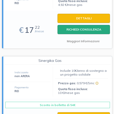
Quota fissa inclusa:
RID
4,92 €/mese gas
DETTAGLI
22
€
17
RICHIEDI CONSULENZA
/mese
Maggiori Informazioni
Sinergika Gas
Include 10€/anno di sostegno a
Indicizzato
un progetto solidale
non ARERA
Prezzo gas:
0,579 €/Smc
Pagamento
Quota fissa inclusa:
RID
10 €/mese gas
Sconto in bolletta di 54€