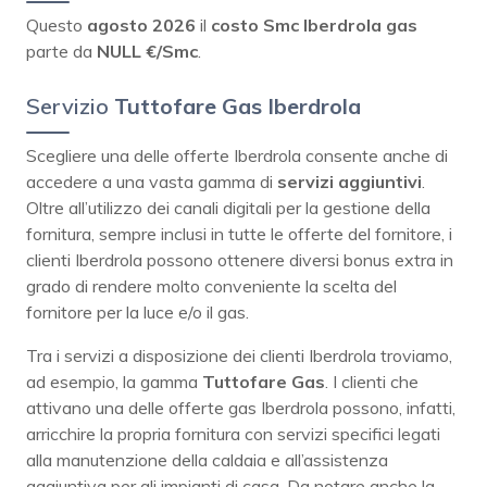
Questo
agosto 2026
il
costo Smc Iberdrola gas
parte da
NULL
€/Smc
.
Servizio
Tuttofare Gas Iberdrola
Scegliere una delle offerte Iberdrola consente anche di
accedere a una vasta gamma di
servizi
aggiuntivi
.
Oltre all’utilizzo dei canali digitali per la gestione della
fornitura, sempre inclusi in tutte le offerte del fornitore, i
clienti Iberdrola possono ottenere diversi bonus extra in
grado di rendere molto conveniente la scelta del
fornitore per la luce e/o il gas.
Tra i servizi a disposizione dei clienti Iberdrola troviamo,
ad esempio, la gamma
Tuttofare Gas
. I clienti che
attivano una delle offerte gas Iberdrola possono, infatti,
arricchire la propria fornitura con servizi specifici legati
alla manutenzione della caldaia e all’assistenza
aggiuntiva per gli impianti di casa. Da notare anche la