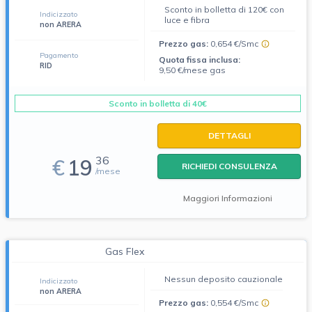
Sconto in bolletta di 120€ con
Indicizzato
luce e fibra
non ARERA
Prezzo gas:
0,654 €/Smc
Pagamento
Quota fissa inclusa:
RID
9,50 €/mese gas
Sconto in bolletta di 40€
DETTAGLI
36
€
19
RICHIEDI CONSULENZA
/mese
Maggiori Informazioni
Gas Flex
Nessun deposito cauzionale
Indicizzato
non ARERA
Prezzo gas:
0,554 €/Smc