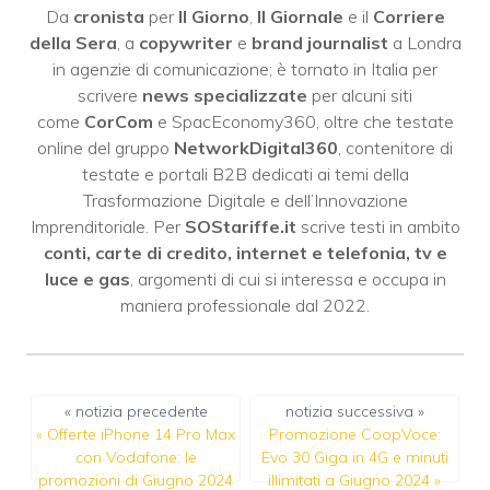
Da
cronista
per
Il Giorno
,
Il Giornale
e il
Corriere
della Sera
, a
copywriter
e
brand journalist
a Londra
in agenzie di comunicazione; è tornato in Italia per
scrivere
news specializzate
per alcuni siti
come
CorCom
e SpacEconomy360, oltre che testate
online del gruppo
NetworkDigital360
, contenitore di
testate e portali B2B dedicati ai temi della
Trasformazione Digitale e dell’Innovazione
Imprenditoriale. Per
SOStariffe.it
scrive testi in ambito
conti, carte di credito, internet e telefonia, tv e
luce e gas
, argomenti di cui si interessa e occupa in
maniera professionale dal 2022.
« notizia precedente
notizia successiva »
«
Offerte iPhone 14 Pro Max
Promozione CoopVoce:
con Vodafone: le
Evo 30 Giga in 4G e minuti
promozioni di Giugno 2024
illimitati a Giugno 2024
»