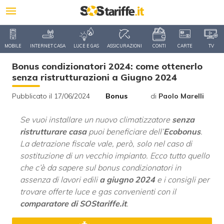
MOBILE
INTERNET CASA
LUCE E GAS
ASSICURAZIONI
CONTI
CARTE
TV
Bonus condizionatori 2024: come ottenerlo
senza ristrutturazioni a Giugno 2024
Pubblicato il 17/06/2024
Bonus
di
Paolo Marelli
Se vuoi installare un nuovo climatizzatore
senza
ristrutturare casa
puoi beneficiare dell’
Ecobonus
.
La detrazione fiscale vale, però, solo nel caso di
sostituzione di un vecchio impianto. Ecco tutto quello
che c’è da sapere sul bonus condizionatori in
assenza di lavori edili
a giugno 2024
e i consigli per
trovare offerte luce e gas convenienti con il
comparatore di SOStariffe.it
.