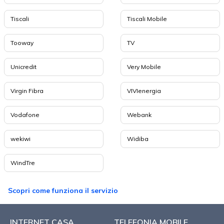
Tiscali
Tiscali Mobile
Tooway
TV
Unicredit
Very Mobile
Virgin Fibra
VIVIenergia
Vodafone
Webank
wekiwi
Widiba
WindTre
Scopri come funziona il servizio
INTERNET CASA
TELEFONIA MOBILE