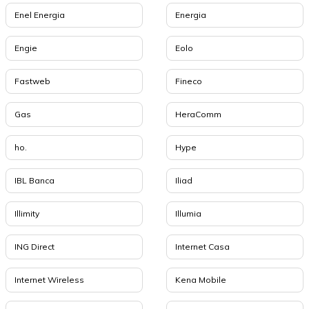
Enel Energia
Energia
Engie
Eolo
Fastweb
Fineco
Gas
HeraComm
ho.
Hype
IBL Banca
Iliad
Illimity
Illumia
ING Direct
Internet Casa
Internet Wireless
Kena Mobile