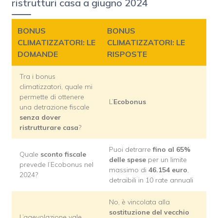
ristrutturi casa a giugno 2024
BONUS
BONUS
CLIMATIZZATORI: LE
CLIMATIZZATORI: LE
DOMANDE
RISPOSTE
Tra i bonus
climatizzatori, quale mi
permette di ottenere
L’
Ecobonus
una detrazione fiscale
senza dover
ristrutturare casa
?
Puoi detrarre
fino al 65%
Quale
sconto fiscale
delle spese
per un limite
prevede l’Ecobonus nel
massimo di
46.154 euro
,
2024?
detraibili in 10 rate annuali
No, è vincolata alla
sostituzione del vecchio
L’agevolazione vale