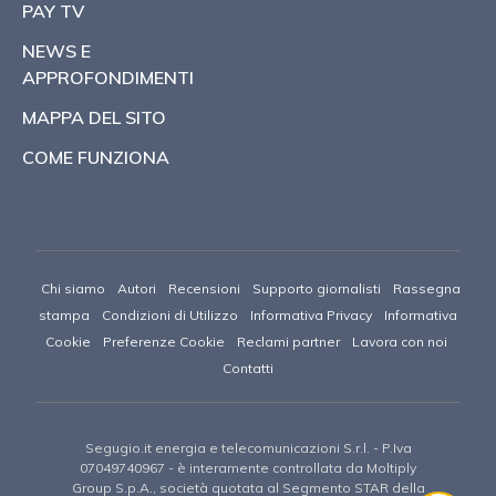
PAY TV
NEWS E
APPROFONDIMENTI
MAPPA DEL SITO
COME FUNZIONA
Chi siamo
Autori
Recensioni
Supporto giornalisti
Rassegna
stampa
Condizioni di Utilizzo
Informativa Privacy
Informativa
Cookie
Preferenze Cookie
Reclami partner
Lavora con noi
Contatti
Segugio.it energia e telecomunicazioni S.r.l.
- P.Iva
07049740967 -
è interamente controllata da Moltiply
Group S.p.A., società quotata al Segmento STAR della