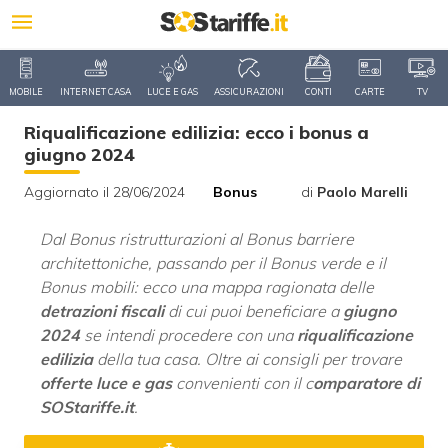
MOBILE
INTERNET CASA
LUCE E GAS
ASSICURAZIONI
CONTI
CARTE
TV
Riqualificazione edilizia: ecco i bonus a
giugno 2024
Aggiornato il 28/06/2024
Bonus
di
Paolo Marelli
Dal Bonus ristrutturazioni al Bonus barriere
architettoniche, passando per il Bonus verde e il
Bonus mobili: ecco una mappa ragionata delle
detrazioni fiscali
di cui puoi beneficiare a
giugno
2024
se intendi procedere con una
riqualificazione
edilizia
della tua casa. Oltre ai consigli per trovare
offerte luce e gas
convenienti con il c
omparatore di
SOStariffe.it
.