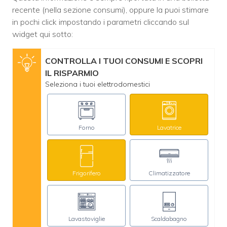
recente (nella sezione consumi), oppure la puoi stimare
in pochi click impostando i parametri cliccando sul
widget qui sotto:
CONTROLLA I TUOI CONSUMI E SCOPRI
IL RISPARMIO
Seleziona i tuoi elettrodomestici
Forno
Lavatrice
Frigorifero
Climatizzatore
Lavastoviglie
Scaldabagno