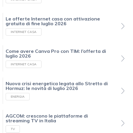
Le offerte Internet casa con attivazione
gratuita di fine luglio 2026
INTERNET CASA
Come avere Canva Pro con TIM: l’offerta di
luglio 2026
INTERNET CASA
Nuova crisi energetica legata allo Stretto di
Hormuz: le novità di luglio 2026
ENERGIA
AGCOM: crescono le piattaforme di
streaming TV in Italia
TV