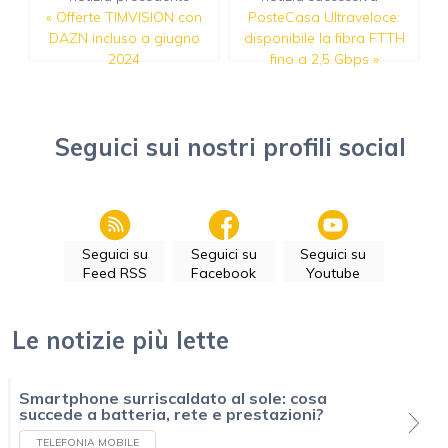
«
Offerte TIMVISION con
PosteCasa Ultraveloce:
DAZN incluso a giugno
disponibile la fibra FTTH
2024
fino a 2,5 Gbps
»
Seguici sui nostri profili social
Seguici su
Seguici su
Seguici su
Feed RSS
Facebook
Youtube
Le notizie più lette
Smartphone surriscaldato al sole: cosa
succede a batteria, rete e prestazioni?
TELEFONIA MOBILE