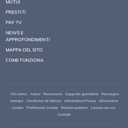
MUTUI
PRESTITI
PAY TV
NEWS E
APPROFONDIMENTI
MAPPA DEL SITO
COME FUNZIONA
Chi siamo
Autori
Recensioni
Supporto giornalisti
Rassegna
stampa
Condizioni di Utilizzo
Informativa Privacy
Informativa
Cookie
Preferenze Cookie
Reclami partner
Lavora con noi
Contatti