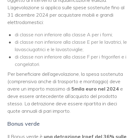
oggetto di interventi di riqualificazione edilizia.
L’agevolazione si applica sulle spese sostenute fino al
31 dicembre 2024 per acquistare mobili e grandi
elettrodomestici:
di classe non inferiore alla classe A per i forni;
di classe non inferiore alla classe E per le lavatrici, le
lavasciugatrici e le lavastoviglie;
di classe non inferiore alla classe F per i frigoriferi e i
congelatori.
Per beneficiare dell’agevolazione, la spesa sostenuta
(comprensiva anche di trasporto e montaggio) deve
avere un importo massimo di
5mila euro nel 2024
e
deve essere antecedente all’acquisto del prodotto
stesso. La detrazione deve essere ripartita in dieci
quote annuali di pari importo.
Bonus verde
Il Bonus verde è
una detrazione Irpef del 36% sulle