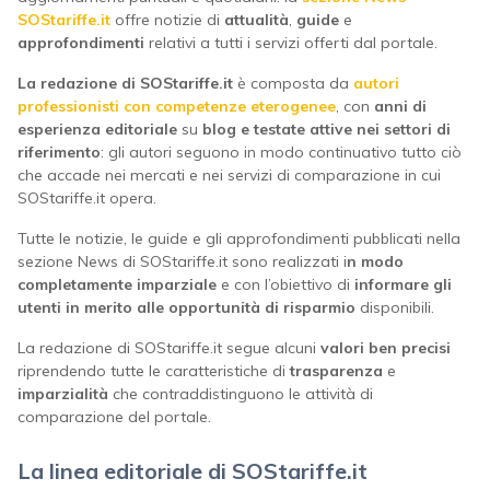
SOStariffe.it
offre notizie di
attualità
,
guide
e
approfondimenti
relativi a tutti i servizi offerti dal portale.
La
redazione di SOStariffe.it
è composta da
autori
professionisti con competenze eterogenee
, con
anni di
esperienza editoriale
su
blog e testate attive nei settori di
riferimento
: gli autori seguono in modo continuativo tutto ciò
che accade nei mercati e nei servizi di comparazione in cui
SOStariffe.it opera.
Tutte le notizie, le guide e gli approfondimenti pubblicati nella
sezione News di SOStariffe.it sono realizzati i
n modo
completamente imparziale
e con l’obiettivo di
informare gli
utenti in merito alle opportunità di risparmio
disponibili.
La redazione di SOStariffe.it segue alcuni
valori ben precisi
riprendendo tutte le caratteristiche di
trasparenza
e
imparzialità
che contraddistinguono le attività di
comparazione del portale.
La linea editoriale di SOStariffe.it