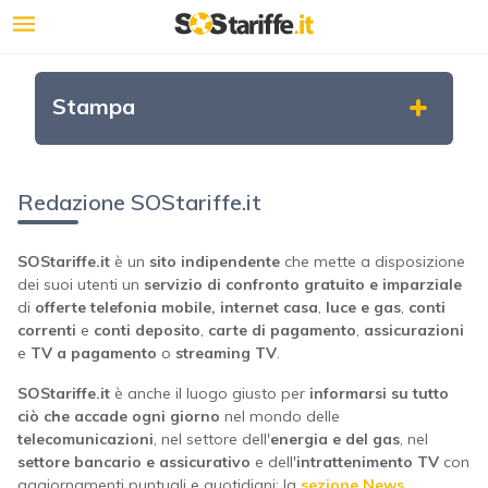
Stampa
Redazione SOStariffe.it
SOStariffe.it
è un
sito indipendente
che mette a disposizione
dei suoi utenti un
servizio di confronto gratuito e imparziale
di
offerte telefonia mobile, internet casa
,
luce e gas
,
conti
correnti
e
conti deposito
,
carte di pagamento
,
assicurazioni
e
TV a pagamento
o
streaming TV
.
SOStariffe.it
è anche il luogo giusto per
informarsi su tutto
ciò che accade ogni giorno
nel mondo delle
telecomunicazioni
, nel settore dell'
energia e del gas
, nel
settore bancario e assicurativo
e dell'
intrattenimento TV
con
aggiornamenti puntuali e quotidiani: la
sezione News