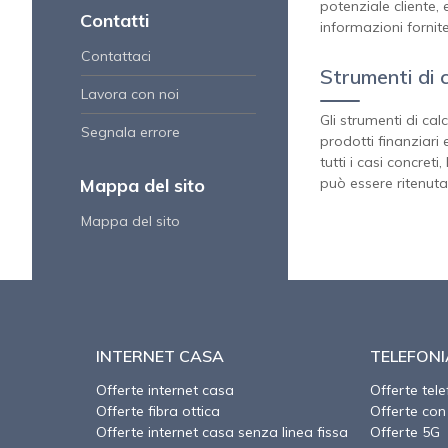
potenziale cliente, 
Contatti
informazioni fornite
Contattaci
Strumenti di 
Lavora con noi
Gli strumenti di cal
Segnala errore
prodotti finanziari 
tutti i casi concret
Mappa del sito
può essere ritenuta
Mappa del sito
INTERNET CASA
TELEFONI
Offerte internet casa
Offerte tel
Offerte fibra ottica
Offerte con
Offerte internet casa senza linea fissa
Offerte 5G