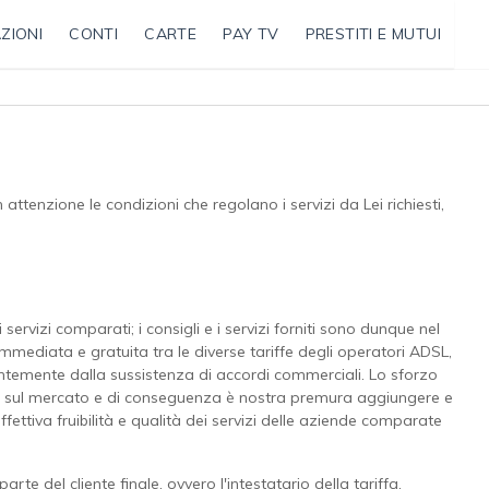
ZIONI
CONTI
CARTE
PAY TV
PRESTITI E MUTUI
tenzione le condizioni che regolano i servizi da Lei richiesti,
rvizi comparati; i consigli e i servizi forniti sono dunque nel
 immediata e gratuita tra le diverse tariffe degli operatori ADSL,
ndentemente dalla sussistenza di accordi commerciali. Lo sforzo
ti sul mercato e di conseguenza è nostra premura aggiungere e
ffettiva fruibilità e qualità dei servizi delle aziende comparate
rte del cliente finale, ovvero l'intestatario della tariffa.