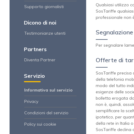
Qualsiasi utilizzo 
Supporto giornalisti
SosTariffe qualsiasi
professionale non è
Dicono di noi
Segnalazione
Testimonianze utenti
Per segnalare lamen
Partners
Offerte di tar
Diventa Partner
SosTariffe precisa c
Servizio
della telefonia mobi
modo del tutto indi
Informativa sul servizio
esigenze delle soci
bolletta erogata dal
Privacy
non è, quindi, assol
semplificare la scel
Condizioni del servizio
ipotetico, per quant
della rete in Italia 
Policy sui cookie
SosTariffe declina 