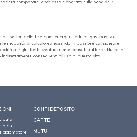
lle società comparate, anch'essa elaborata sulle base delle
 nei settori della telefonia, energia elettrica, gas, pay tv e
à nelle modalità di calcolo ed essendo impossibile considerare
ilità per gli effetti eventualmente causati dal loro utilizzo, nè
o indirettamente conseguenti all'uso di questo sito.
IONI
CONTI DEPOSITO
e auto
CARTE
ne moto
MUTUI
e ciclomotore