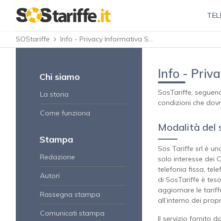
TEL
SOStariffe
Info - Privacy Informativa Servizio
Info - Priv
Chi siamo
SosTariffe, seguend
La storia
condizioni che dov
Come funziona
Modalità del 
Stampa
Sos Tariffe srl è un
Redazione
solo interesse dei C
telefonia fissa, tel
Autori
di SosTariffe è te
aggiornare le tariff
Rassegna stampa
all’interno dei prop
Comunicati stampa
Il servizio fornito 