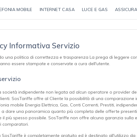
EFONIA MOBILE
INTERNET CASA
LUCE E GAS
ASSICURA
acy Informativa Servizio
o una politica di correttezza e trasparenza La prega di leggere con at
ranno essere stampate e conservate a cura dell'utente.
servizio
a società indipendente non legata ad alcun operatore o provider dei se
lienti. SosTariffe offre al Cliente la possibilità di una comparazione
efonia mobile Energia Elettrica, Gas, Conti Correnti, Prestiti, indipe
so a dare una panoramica quanto più completa delle offerte presen
e il più spesso possibile. SosTariffe non offre alcuna garanzia sulla e
ri comparatori.
da SosTariffe è completamente gratuito ed è destinato all'utilizzo da pa