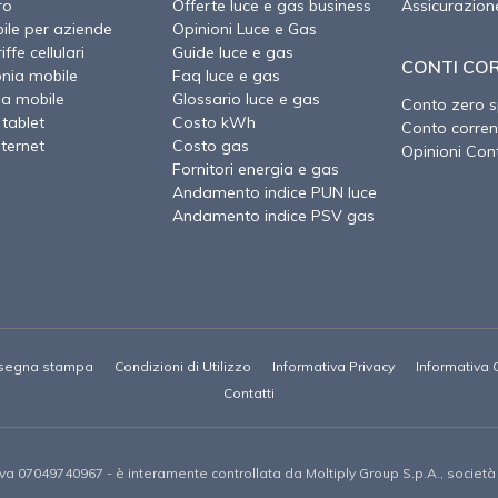
ro
Offerte luce e gas business
Assicurazion
ile per aziende
Opinioni Luce e Gas
ffe cellulari
Guide luce e gas
CONTI CO
onia mobile
Faq luce e gas
ia mobile
Glossario luce e gas
Conto zero 
 tablet
Costo kWh
Conto corren
nternet
Costo gas
Opinioni Cont
Fornitori energia e gas
Andamento indice PUN luce
Andamento indice PSV gas
segna stampa
Condizioni di Utilizzo
Informativa Privacy
Informativa 
Contatti
Iva 07049740967 -
è interamente controllata da Moltiply Group S.p.A., societ