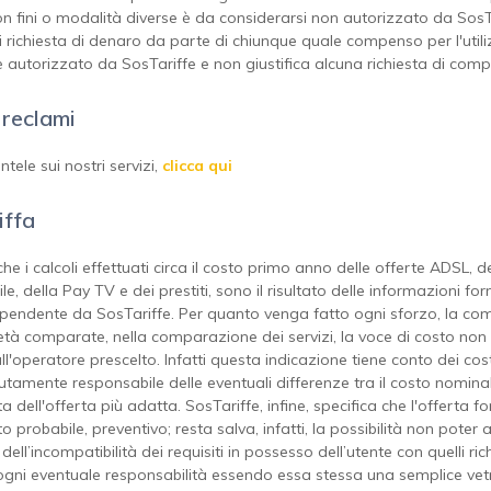
con fini o modalità diverse è da considerarsi non autorizzato da SosT
 richiesta di denaro da parte di chiunque quale compenso per l'utilizz
 autorizzato da SosTariffe e non giustifica alcuna richiesta di compen
 reclami
tele sui nostri servizi,
clicca qui
iffa
he i calcoli effettuati circa il costo primo anno delle offerte ADSL, de
le, della Pay TV e dei prestiti, sono il risultato delle informazioni f
pendente da SosTariffe. Per quanto venga fatto ogni sforzo, la com
età comparate, nella comparazione dei servizi, la voce di costo non 
l'operatore prescelto. Infatti questa indicazione tiene conto dei cost
utamente responsabile delle eventuali differenze tra il costo nominale 
ta dell'offerta più adatta. SosTariffe, infine, specifica che l'offerta
o probabile, preventivo; resta salva, infatti, la possibilità non pote
o dell’incompatibilità dei requisiti in possesso dell’utente con quelli ri
ogni eventuale responsabilità essendo essa stessa una semplice vet