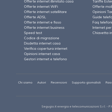
Offerte internet illimitato casa
Tariffe Este
Offerte internet WiFi
Offerte mob
Offerte internet satellitare
Opinioni Tari
Offerte ADSL
Guide telef
Offerte internet e fisso
Faq telefon
Offerte internet business
Internet per
Speed test
Chiavetta i
Codice di migrazione
Disdetta internet casa
Verifica copertura internet
Opinioni internet casa
Gestori internet e telefono
Chi siamo
Autori
Recensioni
Supporto giornalisti
Ras
Segugio.it energia e telecomunicazioni S.r.l.
- P.