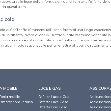
elaborata sulle base delle informazioni da lui fornite, e l'offerta de
 da questi ultimi.
calcolo
colo di SosTariffe (Strumenti utili) sono frutto di una lunga esperienza
e di un attento lavoro di analisi. Tuttavia, data l'estrema variabilit
i, hanno un valore solo informativo. SosTariffe non si assume responsab
 in alcun modo responsabile per gli effetti e gli eventi direttamente 
A MOBILE
LUCE E GAS
ASSICURAZ
efonia mobile
Offerte Luce e Gas
Assicurazion
 smartphone incluso
Offerte Luce Casa
Assicurazio
Offerte Gas Casa
Assicurazion