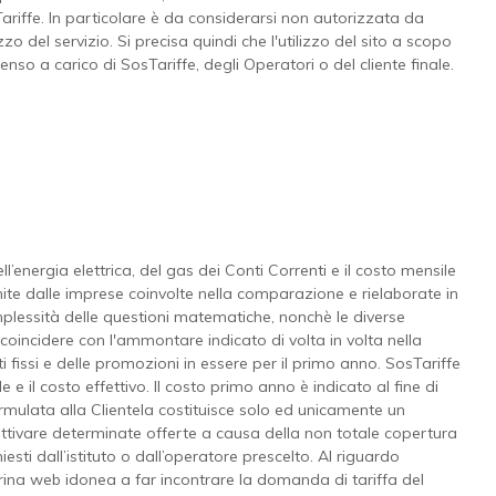
ariffe. In particolare è da considerarsi non autorizzata da
o del servizio. Si precisa quindi che l'utilizzo del sito a scopo
so a carico di SosTariffe, degli Operatori o del cliente finale.
ll’energia elettrica, del gas dei Conti Correnti e il costo mensile
ornite dalle imprese coinvolte nella comparazione e rielaborate in
plessità delle questioni matematiche, nonchè le diverse
coincidere con l'ammontare indicato di volta in volta nella
i fissi e delle promozioni in essere per il primo anno. SosTariffe
e il costo effettivo. Il costo primo anno è indicato al fine di
 formulata alla Clientela costituisce solo ed unicamente un
r attivare determinate offerte a causa della non totale copertura
chiesti dall’istituto o dall’operatore prescelto. Al riguardo
rina web idonea a far incontrare la domanda di tariffa del