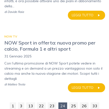
infatti, è ora possibile attivare uno dei piani in abbonamento
della...
di
Davide Raia
LEGGI TUTTO
NOW TV
NOW Sport in offerta: nuova promo per
calcio, Formula 1 e altri sport
31 Gennaio 2025
Con l’ultima promozione di NOW Sport potete vedere in
streaming e on demand a un prezzo vantaggioso non solo il
calcio ma anche la nuova stagione dei motori. Scopri tutti i
dettagli
di
Matteo Testa
LEGGI TUTTO
1
3
13
22
23
24
25
26
33