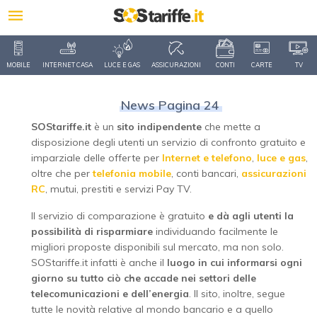
MOBILE
INTERNET CASA
LUCE E GAS
ASSICURAZIONI
CONTI
CARTE
TV
News Pagina 24
SOStariffe.it
è un
sito indipendente
che mette a
disposizione degli utenti un servizio di confronto gratuito e
imparziale delle offerte per
Internet e telefono
,
luce e gas
,
oltre che per
telefonia mobile
, conti bancari,
assicurazioni
RC
, mutui, prestiti e servizi Pay TV.
Il servizio di comparazione è gratuito
e dà agli utenti la
possibilità di risparmiare
individuando facilmente le
migliori proposte disponibili sul mercato, ma non solo.
SOStariffe.it infatti è anche il
luogo in cui informarsi ogni
giorno su tutto ciò che accade nei settori delle
telecomunicazioni e dell’energia
. Il sito, inoltre, segue
tutte le novità relative al mondo bancario e a quello