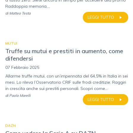
a tasso zero. Siete ancora in tempo per accedere alla promo
Raddoppia memoria....
di
Matteo Testa
LEGGI TUTTO
MUTUI
Truffe su mutui e prestiti in aumento, come
difendersi
07 Febbraio 2025
Allarme truffe mutui, con un’impennata del 64,5% in Italia in sei
mesi. Lo rileva l’Osservatorio CRIF sulle frodi creditizie. Raggiri
in crescita anche sui prestiti personali. Scopri come...
di
Paolo Marelli
LEGGI TUTTO
DAZN