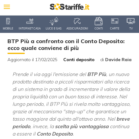
MOBILE
INTERNET CASA
LUCE E GAS
ASSICURAZIONI
CONTI
CARTE
TV
BTP Più a confronto con il Conto Deposito:
ecco quale conviene di più
Aggiornato il 17/02/2025
Conti deposito
di
Davide Raia
Prende il via oggi l'emissione del
BTP Più
, un nuovo
prodotto destinato a piccoli risparmiatori alla ricerca
di un sistema in grado di incrementare il valore della
propria liquidità con un buon tasso di interesse. Nel
lungo periodo, il BTP Più si rivela molto vantaggioso,
grazie al meccanismo "step-up" che garantisce un
tasso maggiore dal quinto all'ottavo anno. Nel
breve
periodo
, invece, la
scelta più vantaggiosa
continua
a essere il
Conto
Deposito
.