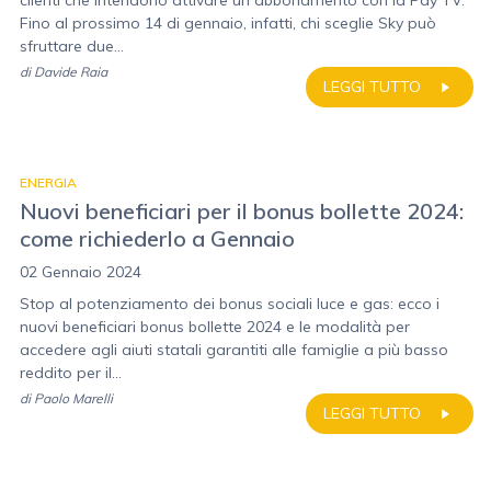
clienti che intendono attivare un abbonamento con la Pay TV.
Fino al prossimo 14 di gennaio, infatti, chi sceglie Sky può
sfruttare due...
di
Davide Raia
LEGGI TUTTO
ENERGIA
Nuovi beneficiari per il bonus bollette 2024:
come richiederlo a Gennaio
02 Gennaio 2024
Stop al potenziamento dei bonus sociali luce e gas: ecco i
nuovi beneficiari bonus bollette 2024 e le modalità per
accedere agli aiuti statali garantiti alle famiglie a più basso
reddito per il...
di
Paolo Marelli
LEGGI TUTTO