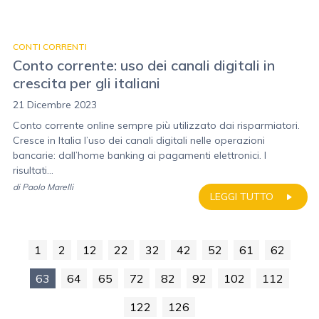
CONTI CORRENTI
Conto corrente: uso dei canali digitali in
crescita per gli italiani
21 Dicembre 2023
Conto corrente online sempre più utilizzato dai risparmiatori.
Cresce in Italia l’uso dei canali digitali nelle operazioni
bancarie: dall’home banking ai pagamenti elettronici. I
risultati...
di
Paolo Marelli
LEGGI TUTTO
1
2
12
22
32
42
52
61
62
63
64
65
72
82
92
102
112
122
126