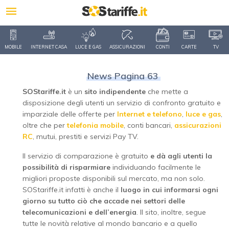
MOBILE
INTERNET CASA
LUCE E GAS
ASSICURAZIONI
CONTI
CARTE
TV
News Pagina 63
SOStariffe.it
è un
sito indipendente
che mette a
disposizione degli utenti un servizio di confronto gratuito e
imparziale delle offerte per
Internet e telefono
,
luce e gas
,
oltre che per
telefonia mobile
, conti bancari,
assicurazioni
RC
, mutui, prestiti e servizi Pay TV.
Il servizio di comparazione è gratuito
e dà agli utenti la
possibilità di risparmiare
individuando facilmente le
migliori proposte disponibili sul mercato, ma non solo.
SOStariffe.it infatti è anche il
luogo in cui informarsi ogni
giorno su tutto ciò che accade nei settori delle
telecomunicazioni e dell’energia
. Il sito, inoltre, segue
tutte le novità relative al mondo bancario e a quello