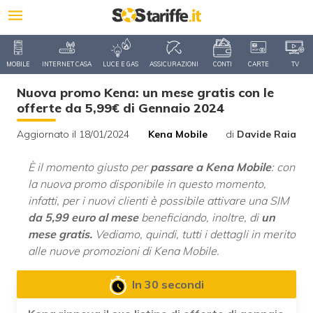
MOBILE
INTERNET CASA
LUCE E GAS
ASSICURAZIONI
CONTI
CARTE
TV
Nuova promo Kena: un mese gratis con le
offerte da 5,99€ di Gennaio 2024
Aggiornato il 18/01/2024
Kena Mobile
di
Davide Raia
È il momento giusto per
passare a Kena Mobile
: con
la nuova promo disponibile in questo momento,
infatti, per i nuovi clienti è possibile attivare una SIM
da 5,99 euro al mese
beneficiando, inoltre, di
un
mese gratis.
Vediamo, quindi, tutti i dettagli in merito
alle nuove promozioni di Kena Mobile.
In 30 secondi