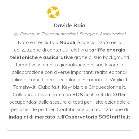
Davide Raia
Esperto in Telecomunicazioni, Energia e Assicurazioni
Nato e cresciuto a
Napoli
, è specializzato nella
realizzazione di contenuti relativi a
tariffe energia,
telefoniche
e
assicurative
grazie al suo background
formativo in ambito giornalistico e al suo lavoro in
collaborazione con diverse importanti realtà editoriali
italiane, come
Libero Tecnologia
,
Sicurauto.it
,
Virgilio.it
,
Tomshw.it
,
Clubalfa.it
,
Key4biz.it
e
Cinquecolonne.it
.
Collabora attivamente con
SOStariffe.it
dal
2015
,
occupandosi della stesura di testi per il sito aziendale e
per aziende partner. Contribuisce alla realizzazione di
indagini di mercato
dell’
Osservatorio SOStariffe.it