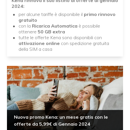
Kena rinnova il suo listino di offerte di gennaio
2024:
per alcune tariffe è disponibile il
primo rinnovo
gratuito
con la
Ricarica
Automatica
è possibile
ottenere
50 GB extra
tutte le offerte Kena sono disponibili con
attivazione online
con spedizione gratuita
della SIM a casa
Nuova promo Kena: un mese gratis con le
offerte da 5,99€ di Gennaio 2024