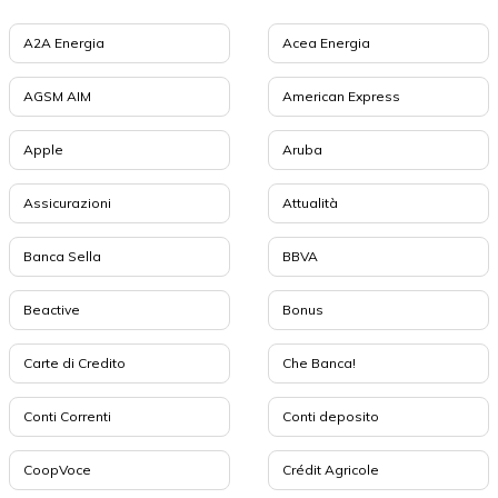
A2A Energia
Acea Energia
AGSM AIM
American Express
Apple
Aruba
Assicurazioni
Attualità
Banca Sella
BBVA
Beactive
Bonus
Carte di Credito
Che Banca!
Conti Correnti
Conti deposito
CoopVoce
Crédit Agricole