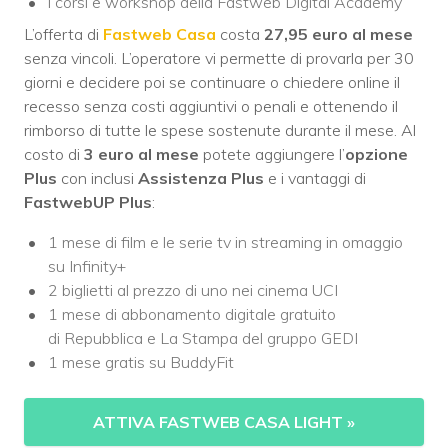
i corsi e workshop della Fastweb Digital Academy
L’offerta di
Fastweb Casa
costa
27,95 euro al mese
senza vincoli. L’operatore vi permette di provarla per 30
giorni e decidere poi se continuare o chiedere online il
recesso senza costi aggiuntivi o penali e ottenendo il
rimborso di tutte le spese sostenute durante il mese. Al
costo di
3 euro al mese
potete aggiungere l’
opzione
Plus
con inclusi
Assistenza Plus
e i vantaggi di
FastwebUP Plus
:
1 mese di film e le serie tv in streaming in omaggio
su Infinity+
2 biglietti al prezzo di uno nei cinema UCI
1 mese di abbonamento digitale gratuito
di Repubblica e La Stampa del gruppo GEDI
1 mese gratis su BuddyFit
ATTIVA FASTWEB CASA LIGHT
»