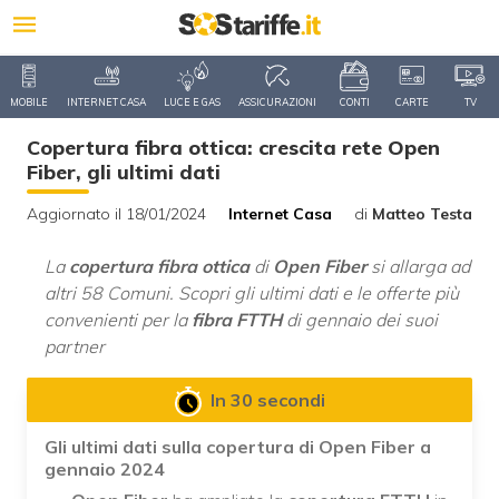
MOBILE
INTERNET CASA
LUCE E GAS
ASSICURAZIONI
CONTI
CARTE
TV
Copertura fibra ottica: crescita rete Open
Fiber, gli ultimi dati
Aggiornato il 18/01/2024
Internet Casa
di
Matteo Testa
La
copertura fibra ottica
di
Open Fiber
si allarga ad
altri 58 Comuni. Scopri gli ultimi dati e le offerte più
convenienti per la
fibra FTTH
di gennaio dei suoi
partner
In 30 secondi
Gli ultimi dati sulla copertura di Open Fiber a
gennaio 2024