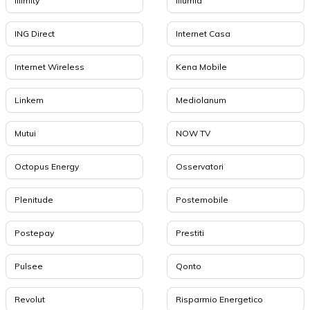
Illimity
Illumia
ING Direct
Internet Casa
Internet Wireless
Kena Mobile
Linkem
Mediolanum
Mutui
NOW TV
Octopus Energy
Osservatori
Plenitude
Postemobile
Postepay
Prestiti
Pulsee
Qonto
Revolut
Risparmio Energetico