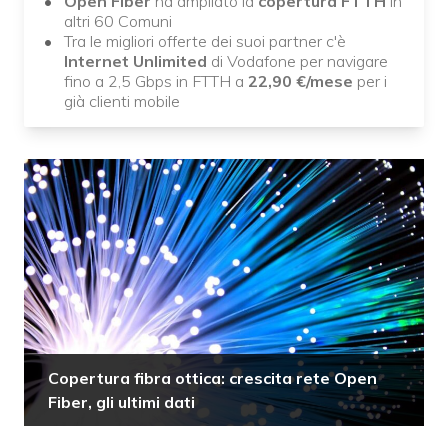
Open Fiber
ha ampliato la
copertura FTTH
in
altri 60 Comuni
Tra le migliori offerte dei suoi partner c'è
Internet Unlimited
di Vodafone per navigare
fino a 2,5 Gbps in FTTH a
22,90
€/mese
per i
già clienti mobile
Copertura fibra ottica: crescita rete Open
Fiber, gli ultimi dati