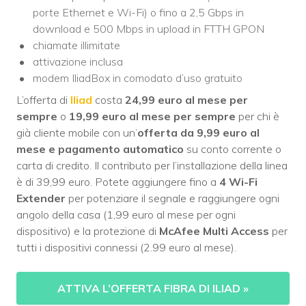
porte Ethernet e Wi-Fi) o fino a 2,5 Gbps in
download e 500 Mbps in upload in FTTH GPON
chiamate illimitate
attivazione inclusa
modem IliadBox in comodato d’uso gratuito
L’offerta di
Iliad
costa
24,99 euro al mese
per
sempre
o
19,99 euro al mese per sempre
per chi è
già cliente mobile con un’
offerta da 9,99 euro al
mese e pagamento automatico
su conto corrente o
carta di credito. Il contributo per l’installazione della linea
è di 39,99 euro. Potete aggiungere fino a
4 Wi-Fi
Extender
per potenziare il segnale e raggiungere ogni
angolo della casa (1,99 euro al mese per ogni
dispositivo) e la protezione di
McAfee Multi Access
per
tutti i dispositivi connessi (2.99 euro al mese).
ATTIVA L’OFFERTA FIBRA DI ILIAD
»