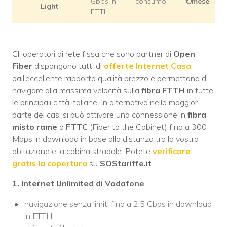
Gbps in
consumo
€/mese
Light
FTTH
Gli operatori di rete fissa che sono partner di
Open
Fiber
dispongono tutti di
offerte Internet Casa
dall’eccellente rapporto qualità prezzo e permettono di
navigare alla massima velocità sulla
fibra FTTH
in tutte
le principali città italiane. In alternativa nella maggior
parte dei casi si può attivare una connessione in
fibra
misto rame
o
FTTC
(Fiber to the Cabinet) fino a 300
Mbps in download in base alla distanza tra la vostra
abitazione e la cabina stradale. Potete
verificare
gratis la copertura
su
SOStariffe.it
.
1. Internet Unlimited di Vodafone
navigazione senza limiti fino a 2,5 Gbps in download
in FTTH