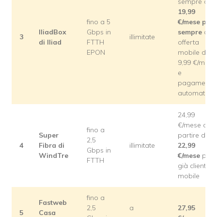
sempre o
19,99
fino a 5
€/mese
per
IliadBox
Gbps in
sempre
con
3
illimitate
di Iliad
FTTH
offerta
EPON
mobile da
9,99 €/mese
e
pagamento
automatico
24,99
€/mese o a
fino a
Super
partire da
2,5
4
Fibra di
illimitate
22,99
Gbps in
WindTre
€/mese
per i
FTTH
già clienti
mobile
fino a
Fastweb
2,5
a
27,95
5
Casa