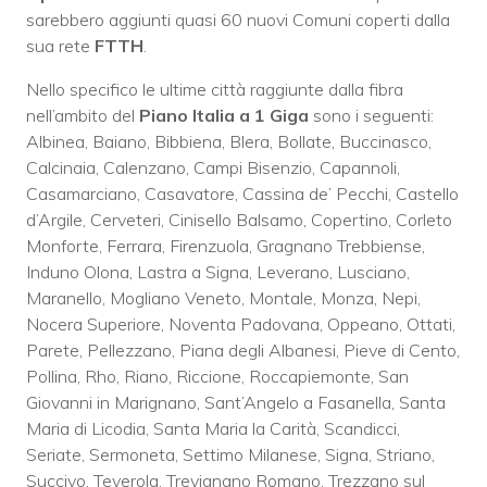
sarebbero aggiunti quasi 60 nuovi Comuni coperti dalla
sua rete
FTTH
.
Nello specifico le ultime città raggiunte dalla fibra
nell’ambito del
Piano Italia a 1 Giga
sono i seguenti:
Albinea, Baiano, Bibbiena, Blera, Bollate, Buccinasco,
Calcinaia, Calenzano, Campi Bisenzio, Capannoli,
Casamarciano, Casavatore, Cassina de’ Pecchi, Castello
d’Argile, Cerveteri, Cinisello Balsamo, Copertino, Corleto
Monforte, Ferrara, Firenzuola, Gragnano Trebbiense,
Induno Olona, Lastra a Signa, Leverano, Lusciano,
Maranello, Mogliano Veneto, Montale, Monza, Nepi,
Nocera Superiore, Noventa Padovana, Oppeano, Ottati,
Parete, Pellezzano, Piana degli Albanesi, Pieve di Cento,
Pollina, Rho, Riano, Riccione, Roccapiemonte, San
Giovanni in Marignano, Sant’Angelo a Fasanella, Santa
Maria di Licodia, Santa Maria la Carità, Scandicci,
Seriate, Sermoneta, Settimo Milanese, Signa, Striano,
Succivo, Teverola, Trevignano Romano, Trezzano sul