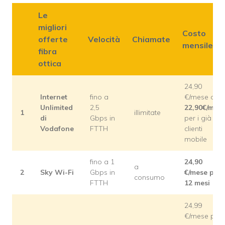
Le
migliori
Costo
offerte
Velocità
Chiamate
mensile
fibra
ottica
24,90
Internet
fino a
€/mese o
Unlimited
2,5
22,90€/mes
1
illimitate
di
Gbps in
per i già
Vodafone
FTTH
clienti
mobile
fino a 1
24,90
a
2
Sky Wi-Fi
Gbps in
€/mese per
consumo
FTTH
12 mesi
24,99
€/mese per