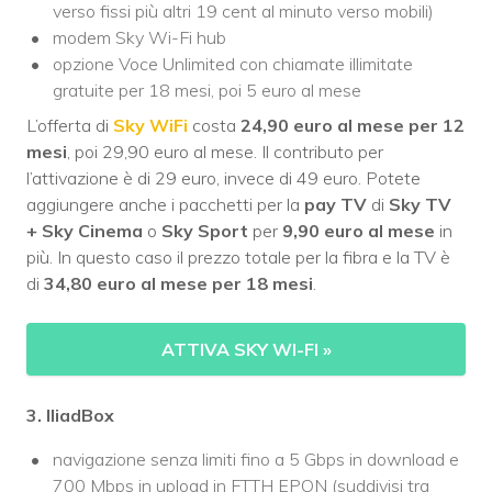
verso fissi più altri 19 cent al minuto verso mobili)
modem Sky Wi-Fi hub
opzione Voce Unlimited con chiamate illimitate
gratuite per 18 mesi, poi 5 euro al mese
L’offerta di
Sky WiFi
costa
24,90 euro al mese per 12
mesi
, poi 29,90 euro al mese. Il contributo per
l’attivazione è di 29 euro, invece di 49 euro. Potete
aggiungere anche i pacchetti per la
pay TV
di
Sky TV
+ Sky Cinema
o
Sky Sport
per
9,90 euro al mese
in
più. In questo caso il prezzo totale per la fibra e la TV è
di
34,80 euro al mese per 18 mesi
.
ATTIVA SKY WI-FI
»
3. IliadBox
navigazione senza limiti fino a 5 Gbps in download e
700 Mbps in upload in FTTH EPON (suddivisi tra