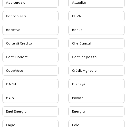
Assicurazioni
Attualità
Banca Sella
BBVA
Beactive
Bonus
Carte di Credito
Che Banca!
Conti Correnti
Conti deposito
CoopVoce
Crédit Agricole
DAZN
Disney+
E.ON
Edison
Enel Energia
Energia
Engie
Eolo