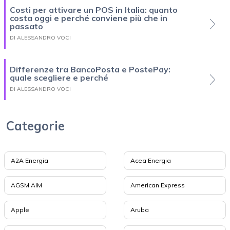
Costi per attivare un POS in Italia: quanto
costa oggi e perché conviene più che in
passato
DI ALESSANDRO VOCI
Differenze tra BancoPosta e PostePay:
quale scegliere e perché
DI ALESSANDRO VOCI
Categorie
A2A Energia
Acea Energia
AGSM AIM
American Express
Apple
Aruba