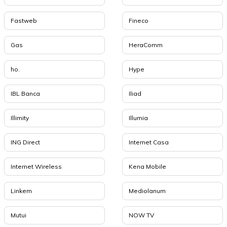
Fastweb
Fineco
Gas
HeraComm
ho.
Hype
IBL Banca
Iliad
Illimity
Illumia
ING Direct
Internet Casa
Internet Wireless
Kena Mobile
Linkem
Mediolanum
Mutui
NOW TV