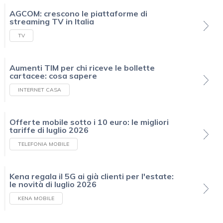
AGCOM: crescono le piattaforme di
streaming TV in Italia
TV
Aumenti TIM per chi riceve le bollette
cartacee: cosa sapere
INTERNET CASA
Offerte mobile sotto i 10 euro: le migliori
tariffe di luglio 2026
TELEFONIA MOBILE
Kena regala il 5G ai già clienti per l'estate:
le novità di luglio 2026
KENA MOBILE