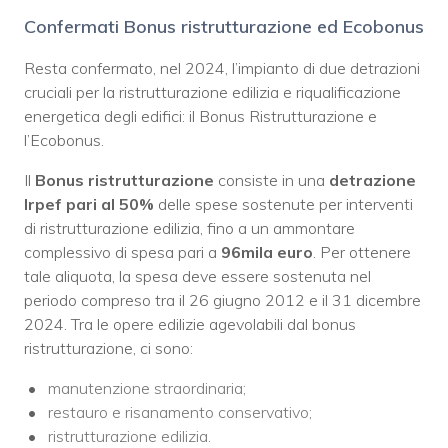
Confermati Bonus ristrutturazione ed Ecobonus
Resta confermato, nel 2024, l’impianto di due detrazioni
cruciali per la ristrutturazione edilizia e riqualificazione
energetica degli edifici: il Bonus Ristrutturazione e
l’Ecobonus.
Il
Bonus ristrutturazione
consiste in una
detrazione
Irpef pari al 50%
delle spese sostenute per interventi
di ristrutturazione edilizia, fino a un ammontare
complessivo di spesa pari a
96mila euro
. Per ottenere
tale aliquota, la spesa deve essere sostenuta nel
periodo compreso tra il 26 giugno 2012 e il 31 dicembre
2024. Tra le opere edilizie agevolabili dal bonus
ristrutturazione, ci sono:
manutenzione straordinaria;
restauro e risanamento conservativo;
ristrutturazione edilizia.