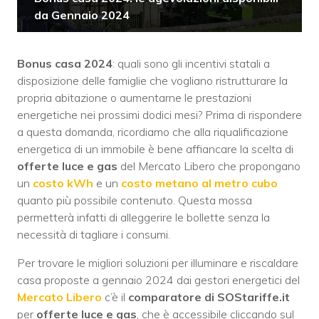
da Gennaio 2024
Bonus casa 2024
: quali sono gli incentivi statali a
disposizione delle famiglie che vogliano ristrutturare la
propria abitazione o aumentarne le prestazioni
energetiche nei prossimi dodici mesi? Prima di rispondere
a questa domanda, ricordiamo che alla riqualificazione
energetica di un immobile è bene affiancare la scelta di
offerte luce e gas
del Mercato Libero che propongano
un
costo kWh
e un
costo metano al metro cubo
quanto più possibile contenuto. Questa mossa
permetterà infatti di alleggerire le bollette senza la
necessità di tagliare i consumi.
Per trovare le migliori soluzioni per illuminare e riscaldare
casa proposte a gennaio 2024 dai gestori energetici del
Mercato Libero
c’è il
comparatore di SOStariffe.it
per
offerte luce e gas
, che è accessibile cliccando sul