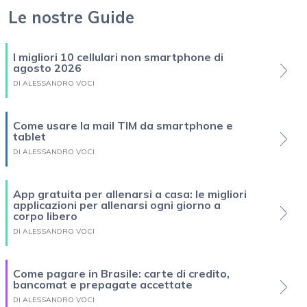
Le nostre Guide
I migliori 10 cellulari non smartphone di
agosto 2026
DI ALESSANDRO VOCI
Come usare la mail TIM da smartphone e
tablet
DI ALESSANDRO VOCI
App gratuita per allenarsi a casa: le migliori
applicazioni per allenarsi ogni giorno a
corpo libero
DI ALESSANDRO VOCI
Come pagare in Brasile: carte di credito,
bancomat e prepagate accettate
DI ALESSANDRO VOCI