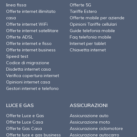
linea fissa
Offerte 5G
Offerte internet illimitato
Tariffe Estero
casa
Offerte mobile per aziende
Offerte internet WiFi
Opinioni Tariffe cellulari
Offerte internet satellitare
Guide telefonia mobile
Offerte ADSL
Faq telefonia mobile
Offerte internet e fisso
Internet per tablet
Offerte internet business
Chiavetta internet
Speed test
Codice di migrazione
Disdetta internet casa
Verifica copertura internet
Opinioni internet casa
Gestori internet e telefono
LUCE E GAS
ASSICURAZIONI
Offerte Luce e Gas
Assicurazione auto
Offerte Luce Casa
Assicurazione moto
Offerte Gas Casa
Assicurazione ciclomotore
Offerte luce e gas business
Assicurazione autocarro