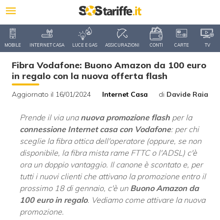
MOBILE
INTERNET CASA
LUCE E GAS
ASSICURAZIONI
CONTI
CARTE
TV
Fibra Vodafone: Buono Amazon da 100 euro
in regalo con la nuova offerta flash
Aggiornato il 16/01/2024
Internet Casa
di
Davide Raia
Prende il via una
nuova promozione flash
per la
connessione Internet casa con Vodafone
: per chi
sceglie la fibra ottica dell'operatore (oppure, se non
disponibile, la fibra mista rame FTTC o l'ADSL) c'è
ora un doppio vantaggio. Il canone è scontato e, per
tutti i nuovi clienti che attivano la promozione entro il
prossimo 18 di gennaio, c'è un
Buono Amazon da
100 euro in regalo
. Vediamo come attivare la nuova
promozione.