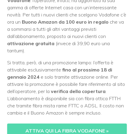
Vodafone
: l’operatore, infatti, ha aggiornato la sua
gamma di offerte Internet casa con un’interessante
novità. Per tutti i nuovi clienti che scelgono Vodafone c’è
ora un
Buono Amazon da 100 euro in regalo
che va
a sommarsi a tutti gli altri vantaggi previsti
dall’abbonamento, proposto ai nuovi clienti con
attivazione gratuita
(invece di 39,90 euro una
tantum).
Si tratta, però, di una promozione lampo: l’offerta è
attivabile esclusivamente
fino al prossimo 18 di
gennaio 2024
e solo tramite attivazione online. Per
attivare la promozione è possibile fare riferimento al sito
dell’operatore, per la
verifica della copertura
.
L’abbonamento è disponibile sia con fibra ottica FTTH
che tramite fibra mista rame FTTC o ADSL. Il costo non
cambia e il Buono Amazon è sempre incluso.
ATTIVA QUI LA FIBRA VODAFONE
»