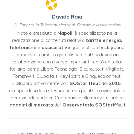
Davide Raia
Esperto in Telecomunicazioni, Energia e Assicurazioni
Nato e cresciuto a
Napoli
, è specializzato nella
realizzazione di contenuti relativi a
tariffe energia,
telefoniche
e
assicurative
grazie al suo background
formativo in ambito giornalistico e al suo lavoro in
collaborazione con diverse importanti realtà editoriali
italiane, come
Libero Tecnologia
,
Sicurauto.it
,
Virgilio.it
,
Tomshw.it
,
Clubalfa.it
,
Key4biz.it
e
Cinquecolonne.it
.
Collabora attivamente con
SOStariffe.it
dal
2015
,
occupandosi della stesura di testi per il sito aziendale e
per aziende partner. Contribuisce alla realizzazione di
indagini di mercato
dell’
Osservatorio SOStariffe.it
« notizia precedente
notizia successiva »