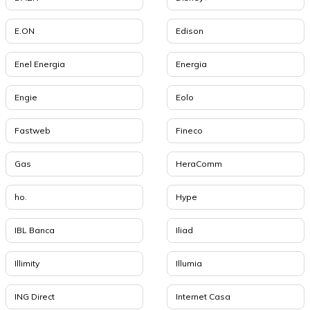
E.ON
Edison
Enel Energia
Energia
Engie
Eolo
Fastweb
Fineco
Gas
HeraComm
ho.
Hype
IBL Banca
Iliad
Illimity
Illumia
ING Direct
Internet Casa