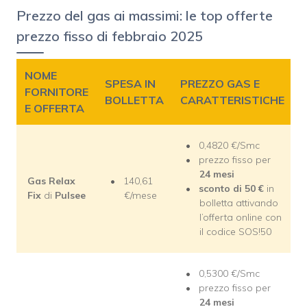
Prezzo del gas ai massimi: le top offerte
prezzo fisso di febbraio 2025
NOME
SPESA IN
PREZZO GAS E
FORNITORE
BOLLETTA
CARATTERISTICHE
E OFFERTA
0,4820 €/Smc
prezzo fisso per
24 mesi
Gas Relax
140,61
sconto di 50 €
in
Fix
di
Pulsee
€/mese
bolletta attivando
l’offerta online con
il codice SOS!50
0,5300 €/Smc
prezzo fisso per
24 mesi