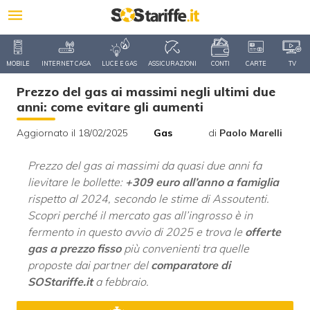
MOBILE
INTERNET CASA
LUCE E GAS
ASSICURAZIONI
CONTI
CARTE
TV
Prezzo del gas ai massimi negli ultimi due
anni: come evitare gli aumenti
Aggiornato il 18/02/2025
Gas
di
Paolo Marelli
Prezzo del gas ai massimi da quasi due anni fa
lievitare le bollette:
+309 euro all’anno a famiglia
rispetto al 2024, secondo le stime di Assoutenti.
Scopri perché il mercato gas all’ingrosso è in
fermento in questo avvio di 2025 e trova le
offerte
gas a prezzo fisso
più convenienti tra quelle
proposte dai partner del
comparatore di
SOStariffe.it
a febbraio.