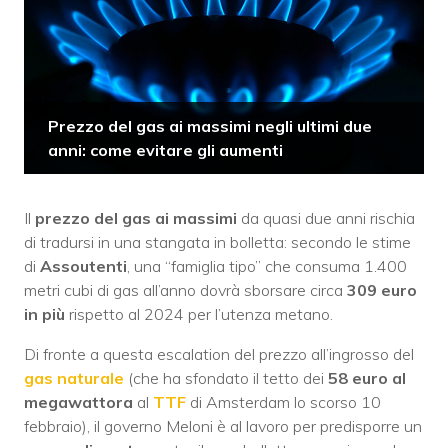
Prezzo del gas ai massimi negli ultimi due
anni: come evitare gli aumenti
Il
prezzo del gas ai massimi
da quasi due anni rischia
di tradursi in una stangata in bolletta: secondo le stime
di
Assoutenti
, una “famiglia tipo” che consuma 1.400
metri cubi di gas all’anno dovrà sborsare circa
309 euro
in più
rispetto al 2024 per l’utenza metano.
Di fronte a questa escalation del prezzo all’ingrosso del
gas naturale
(che ha sfondato il tetto dei
58 euro al
megawattora
al
TTF
di Amsterdam lo scorso 10
febbraio), il governo Meloni è al lavoro per predisporre un