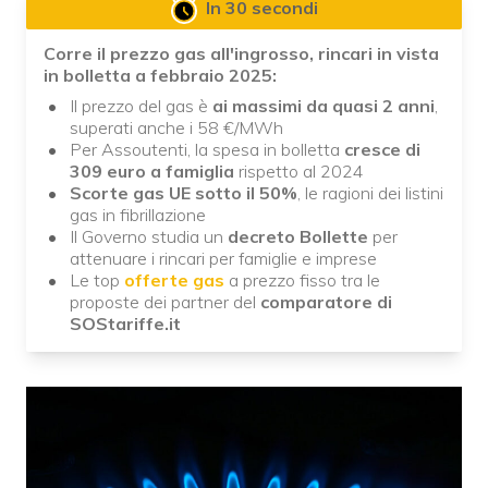
In 30 secondi
Corre il prezzo gas all'ingrosso, rincari in vista
in bolletta a febbraio 2025:
Il prezzo del gas è
ai massimi da quasi 2 anni
,
superati anche i 58 €/MWh
Per Assoutenti, la spesa in bolletta
cresce di
309 euro a famiglia
rispetto al 2024
Scorte gas UE sotto il 50%
, le ragioni dei listini
gas in fibrillazione
Il Governo studia un
decreto Bollette
per
attenuare i rincari per famiglie e imprese
Le top
offerte gas
a prezzo fisso tra le
proposte dei partner del
comparatore di
SOStariffe.it