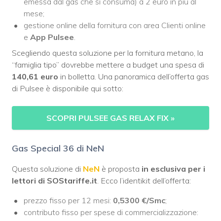
emessa dal gas che si consuma) a 2 euro in più al
mese;
gestione online della fornitura con area Clienti online
e
App Pulsee
.
Scegliendo questa soluzione per la fornitura metano, la
“famiglia tipo” dovrebbe mettere a budget una spesa di
140,61 euro
in bolletta. Una panoramica dell’offerta gas
di Pulsee è disponibile qui sotto:
SCOPRI PULSEE GAS RELAX FIX
»
Gas Special 36 di NeN
Questa soluzione di
NeN
è proposta
in esclusiva per i
lettori di SOStariffe.it
. Ecco l’identikit dell’offerta:
prezzo fisso per 12 mesi:
0,5300 €/Smc
;
contributo fisso per spese di commercializzazione: