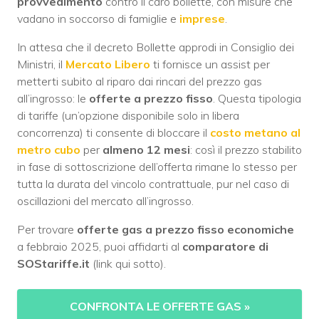
provvedimento
contro il caro bollette, con misure che
vadano in soccorso di famiglie e
imprese
.
In attesa che il decreto Bollette approdi in Consiglio dei
Ministri, il
Mercato Libero
ti fornisce un assist per
metterti subito al riparo dai rincari del prezzo gas
all’ingrosso: le
offerte a prezzo fisso
. Questa tipologia
di tariffe (un’opzione disponibile solo in libera
concorrenza) ti consente di bloccare il
costo metano al
metro cubo
per
almeno 12 mesi
: così il prezzo stabilito
in fase di sottoscrizione dell’offerta rimane lo stesso per
tutta la durata del vincolo contrattuale, pur nel caso di
oscillazioni del mercato all’ingrosso.
Per trovare
offerte gas a prezzo fisso economiche
a febbraio 2025, puoi affidarti al
comparatore di
SOStariffe.it
(link qui sotto).
CONFRONTA LE OFFERTE GAS
»