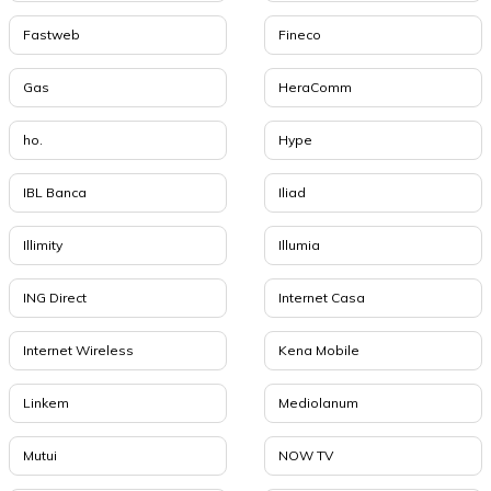
Fastweb
Fineco
Gas
HeraComm
ho.
Hype
IBL Banca
Iliad
Illimity
Illumia
ING Direct
Internet Casa
Internet Wireless
Kena Mobile
Linkem
Mediolanum
Mutui
NOW TV