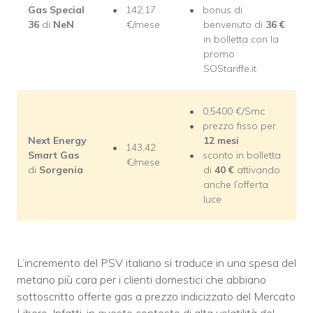
Gas Special
142,17
bonus di
36
di
NeN
€/mese
benvenuto di
36 €
in bolletta con la
promo
SOStariffe.it
0,5400 €/Smc
prezzo fisso per
Next Energy
12 mesi
143,42
Smart Gas
sconto in bolletta
€/mese
di
Sorgenia
di
40 €
attivando
anche l’offerta
luce
L’incremento del PSV italiano si traduce in una spesa del
metano più cara per i clienti domestici che abbiano
sottoscritto offerte gas a prezzo indicizzato del Mercato
Libero. Infatti, in questo contesto di alta volatilità del