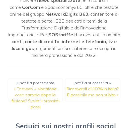
scrivere
news specializzate
per alcuni siti
come
CorCom
e SpacEconomy360, oltre che testate
online del gruppo
NetworkDigital360
, contenitore di
testate e portali B2B dedicati ai temi della
Trasformazione Digitale e dell’Innovazione
Imprenditoriale. Per
SOStariffe.it
scrive testi in ambito
conti, carte di credito, internet e telefonia, tv e
luce e gas
, argomenti di cui si interessa e occupa in
maniera professionale dal 2022.
« notizia precedente
notizia successiva »
«
Fastweb + Vodafone:
Rinnovabili al 100% in Italia?
cosa cambia dopo la
È possibile ma non subito
»
fusione? Svelati i prossimi
passi
Seguici sui nostri profili social