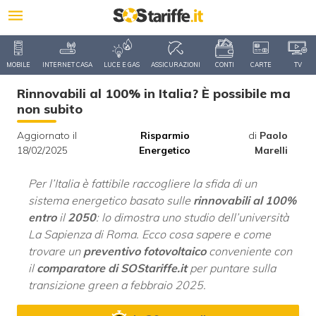
MOBILE
INTERNET CASA
LUCE E GAS
ASSICURAZIONI
CONTI
CARTE
TV
Rinnovabili al 100% in Italia? È possibile ma
non subito
Aggiornato il
Risparmio
di
Paolo
18/02/2025
Energetico
Marelli
Per l’Italia è fattibile raccogliere la sfida di un
sistema energetico basato sulle
rinnovabili al 100%
entro
il
2050
: lo dimostra uno studio dell’università
La Sapienza di Roma. Ecco cosa sapere e come
trovare un
preventivo fotovoltaico
conveniente con
il
comparatore di SOStariffe.it
per puntare sulla
transizione green a febbraio 2025.