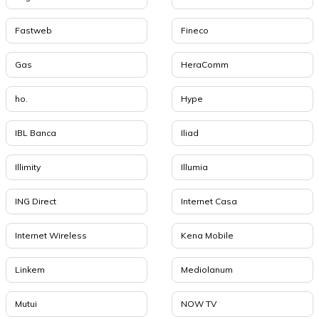
Fastweb
Fineco
Gas
HeraComm
ho.
Hype
IBL Banca
Iliad
Illimity
Illumia
ING Direct
Internet Casa
Internet Wireless
Kena Mobile
Linkem
Mediolanum
Mutui
NOW TV