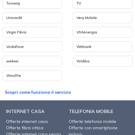
Tooway
TV
Unicredit
Very Mobile
Virgin Fibra
VIVIenergia
Vodafone
Webank
wekiwi
Widiba
WindTre
Scopri come funziona il servizio
INTERNET CASA
TELEFONIA MOBILE
Offerte internet casa
Offerte telefonia mobile
Offerte fibra ottica
Offerte con smartphone
Offerte internet casa senza
incluso