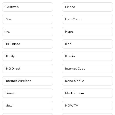
Fastweb
Fineco
Gas
HeraComm
ho.
Hype
IBL Banca
Iliad
Illimity
Illumia
ING Direct
Internet Casa
Internet Wireless
Kena Mobile
Linkem
Mediolanum
Mutui
NOW TV