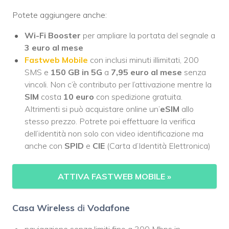
Potete aggiungere anche:
Wi-Fi Booster
per ampliare la portata del segnale a
3 euro al mese
Fastweb Mobile
con inclusi minuti illimitati, 200
SMS e
150 GB in 5G
a
7,95 euro al mese
senza
vincoli. Non c’è contributo per l’attivazione mentre la
SIM
costa
10 euro
con spedizione gratuita.
Altrimenti si può acquistare online un’
eSIM
allo
stesso prezzo. Potrete poi effettuare la verifica
dell’identità non solo con video identificazione ma
anche con
SPID
e
CIE
(Carta d’Identità Elettronica)
ATTIVA FASTWEB MOBILE
»
Casa Wireless
di
Vodafone
navigazione senza limiti fino a 300 Mbps in