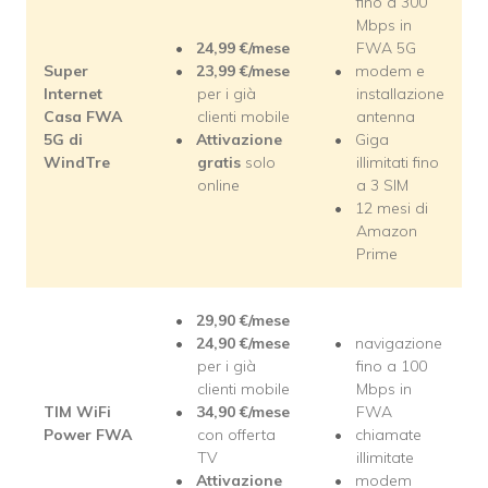
fino a 300
Mbps in
24,99
€/mese
FWA 5G
Super
23,99
€/mese
modem e
Internet
per i già
installazione
Casa FWA
clienti mobile
antenna
5G di
Attivazione
Giga
WindTre
gratis
solo
illimitati fino
online
a 3 SIM
12 mesi di
Amazon
Prime
29,90
€/mese
24,90
€/mese
navigazione
per i già
fino a 100
clienti mobile
Mbps in
TIM WiFi
34,90
€/mese
FWA
Power FWA
con offerta
chiamate
TV
illimitate
Attivazione
modem