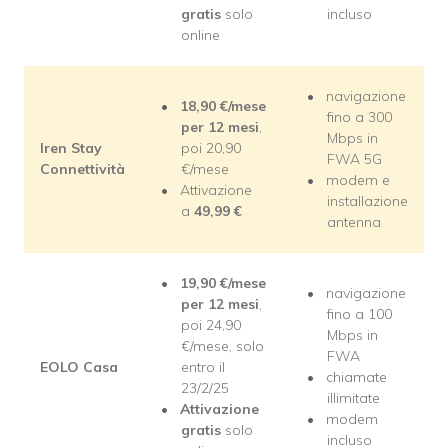
gratis
solo
incluso
online
navigazione
18,90
€/mese
fino a 300
per 12 mesi
,
Mbps in
Iren Stay
poi 20,90
FWA 5G
Connettività
€/mese
modem e
Attivazione
installazione
a
49,99
€
antenna
19,90
€/mese
navigazione
per 12 mesi
,
fino a 100
poi 24,90
Mbps in
€/mese, solo
FWA
EOLO Casa
entro il
chiamate
23/2/25
illimitate
Attivazione
modem
gratis
solo
incluso