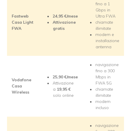
fino a 1
Gbps in
Fastweb
24,95
€/mese
Ultra FWA
Casa Light
Attivazione
chiamate
FWA
gratis
illimitate
modem e
installazione
antenna
navigazione
fino a 300
25,90
€/mese
Mbps in
Vodafone
Attivazione
FWA 5G
Casa
a
19,95
€
chiamate
Wireless
solo online
illimitate
modem
incluso
navigazione