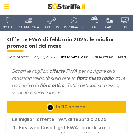
MOBILE
INTERNET CASA
LUCE E GAS
ASSICURAZIONI
CONTI
CARTE
TV
Offerte FWA di febbraio 2025: le migliori
promozioni del mese
Aggiornato il 23/02/2025
Internet Casa
di
Matteo Testa
Scopri le migliori
offerte FWA
per navigare alla
massima velocità sulla rete in
fibra misto radio
dove
non arriva la
fibra ottica
. Tutti i dettagli su prezzo,
velocità e servizi inclusi
In 30 secondi
Le migliori offerte FWA di febbraio 2025
Fastweb Casa Light FWA
con inclusi una