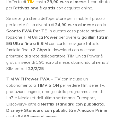
L’offerta di
TIM
costa
29,90 euro al mese
. Il contributo
per l’
attivazione è gratis
con acquisto online.
Se siete già clienti dell’operatore per il mobile il prezzo
per la rete fissa diventa di
24,90 euro al mese
con lo
Sconto FWA Per TE
. In questo caso potete attivare
l’opzione
TIM Unica Power
per avere
Giga illimitati in
5G Ultra fino a 6 SIM
con cui far navigare tutta la
famiglia fino a
2 Gbps
in download con accesso
prioritario alla rete dell’operatore. TIM Unica Power è
gratis, invece di 1,90 euro al mese, abbinando almeno 3
SIM entro il
22/2/25
.
TIM WiFi Power FWA + TV
con incluso un
abbonamento a
TIMVISION
per vedere film, serie TV,
produzioni originali, il meglio della programmazione di
La7 e Mediaset dell’ultima settimana, Eurosport,
Discovery+ oltre a
Netflix standard con pubblicità,
Disney+ Standard con pubblicità
e
Amazon Prime
costa
34,90 euro al mese
.