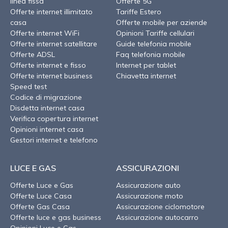
linea fissa
Offerte 5G
Offerte internet illimitato
Tariffe Estero
casa
Offerte mobile per aziende
Offerte internet WiFi
Opinioni Tariffe cellulari
Offerte internet satellitare
Guide telefonia mobile
Offerte ADSL
Faq telefonia mobile
Offerte internet e fisso
Internet per tablet
Offerte internet business
Chiavetta internet
Speed test
Codice di migrazione
Disdetta internet casa
Verifica copertura internet
Opinioni internet casa
Gestori internet e telefono
LUCE E GAS
ASSICURAZIONI
Offerte Luce e Gas
Assicurazione auto
Offerte Luce Casa
Assicurazione moto
Offerte Gas Casa
Assicurazione ciclomotore
Offerte luce e gas business
Assicurazione autocarro
Opinioni Luce e Gas