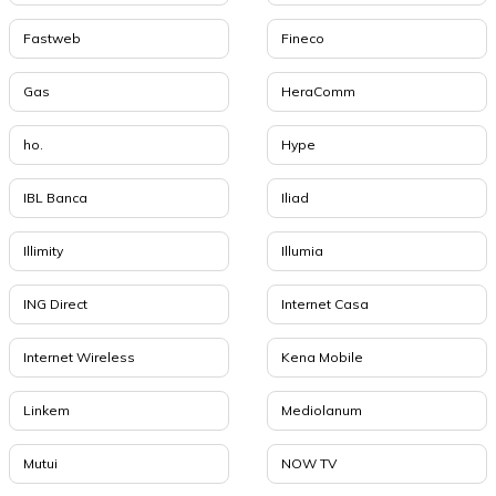
Fastweb
Fineco
Gas
HeraComm
ho.
Hype
IBL Banca
Iliad
Illimity
Illumia
ING Direct
Internet Casa
Internet Wireless
Kena Mobile
Linkem
Mediolanum
Mutui
NOW TV