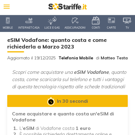
MOBILE
INTERNET CASA
LUCE E GAS
ASSICURAZIONI
CONTI
CARTE
TV
eSIM Vodafone: quanto costa e come
richiederla a Marzo 2023
Aggiornato il 19/12/2025
Telefonia Mobile
di
Matteo Testa
Scopri come acquistare una
eSIM Vodafone
, quanto
costa, come scaricarla sul telefono e tutti i vantaggi
di questa tecnologia rispetto alle schede tradizionali
In 30 secondi
Come acquistare e quanto costa un'eSIM di
Vodafone
L'
eSIM
di Vodafone costa
1 euro
È possibile richiederla direttamente online e