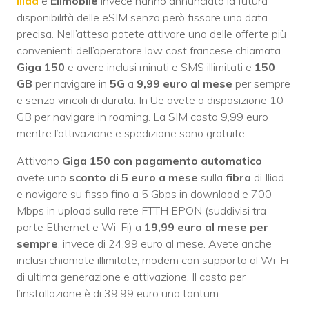
Iliad
e
Elimobile
invece hanno annunciato la futura
disponibilità delle eSIM senza però fissare una data
precisa. Nell’attesa potete attivare una delle offerte più
convenienti dell’operatore low cost francese chiamata
Giga 150
e avere inclusi minuti e SMS illimitati e
150
GB
per navigare in
5G
a
9,99 euro al mese
per sempre
e senza vincoli di durata. In Ue avete a disposizione 10
GB per navigare in roaming. La SIM costa 9,99 euro
mentre l’attivazione e spedizione sono gratuite.
Attivano
Giga 150 con pagamento automatico
avete uno
sconto di 5 euro a mese
sulla
fibra
di Iliad
e navigare su fisso fino a 5 Gbps in download e 700
Mbps in upload sulla rete FTTH EPON (suddivisi tra
porte Ethernet e Wi-Fi) a
19,99 euro al mese per
sempre
, invece di 24,99 euro al mese. Avete anche
inclusi chiamate illimitate, modem con supporto al Wi-Fi
di ultima generazione e attivazione. Il costo per
l’installazione è di 39,99 euro una tantum.