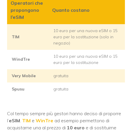
Operatori che
propongono
Quanto costano
l’eSIM
10 euro per una nuova eSIM o 15
TIM
euro per la sostituzione (solo in
negozio)
10 euro per una nuova eSIM o 15
WindTre
euro per la sostituzione
Very Mobile
gratuita
Spusu
gratuita
Col tempo sempre più gestori hanno deciso di proporre
l’
eSIM
.
TIM
e
WinTre
ad esempio permettono di
acquistarne una al prezzo di
10 euro
e di sostituirne