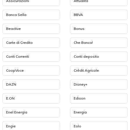
Assicurazioni
Attualità
Banca Sella
BBVA
Beactive
Bonus
Carte di Credito
Che Banca!
Conti Correnti
Conti deposito
CoopVoce
Crédit Agricole
DAZN
Disney+
E.ON
Edison
Enel Energia
Energia
Engie
Eolo