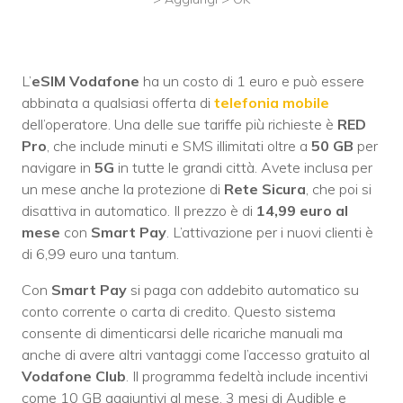
L’
eSIM Vodafone
ha un costo di 1 euro e può essere
abbinata a qualsiasi offerta di
telefonia mobile
dell’operatore. Una delle sue tariffe più richieste è
RED
Pro
, che include minuti e SMS illimitati oltre a
50 GB
per
navigare in
5G
in tutte le grandi città. Avete inclusa per
un mese anche la protezione di
Rete Sicura
, che poi si
disattiva in automatico. Il prezzo è di
14,99 euro al
mese
con
Smart Pay
. L’attivazione per i nuovi clienti è
di 6,99 euro una tantum.
Con
Smart Pay
si paga con addebito automatico su
conto corrente o carta di credito. Questo sistema
consente di dimenticarsi delle ricariche manuali ma
anche di avere altri vantaggi come l’accesso gratuito al
Vodafone Club
. Il programma fedeltà include incentivi
come 10 GB aggiuntivi al mese, 3 mesi di Audible e