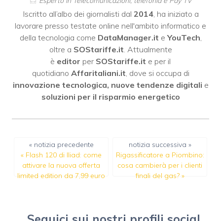
Esperto in Telecomunicazioni, telefonia e Pay TV
Iscritto all’albo dei giornalisti dal
2014
, ha iniziato a
lavorare presso testate online nell'ambito informatico e
della tecnologia come
DataManager.it
e
YouTech
,
oltre a
SOStariffe.it
. Attualmente
è
editor
per
SOStariffe.it
e per il
quotidiano
Affaritaliani.it
, dove si occupa di
innovazione tecnologica, nuove tendenze digitali
e
soluzioni per il risparmio energetico
« notizia precedente
notizia successiva »
«
Flash 120 di Iliad: come
Rigassificatore a Piombino:
attivare la nuova offerta
cosa cambierà per i clienti
limited edition da 7,99 euro
finali del gas?
»
Seguici sui nostri profili social