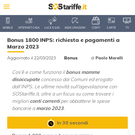
MOBILE
INTERNET CASA
LUCE E GAS
ASSICURAZIONI
CONTI
CARTE
TV
Bonus 1800 INPS: richiesta e pagamenti a
Marzo 2023
Aggiornato il 22/03/2023
Bonus
di
Paolo Marelli
Cos’è e come funziona il
bonus mamme
disoccupate
concesso dai Comuni ed erogato
dall’INPS. Le ultime novità sull'agevolazione con
SOStariffe.it, oltre a un focus su come trovare i
migliori
conti correnti
per abbattere le spese
bancarie a
marzo 2023
.
In 30 secondi