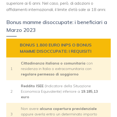
superiore ai 6 anni. Nel caso, però, di adozioni o
affidamenti internazionali, il limite d’età sale ai 18 anni.
Bonus mamme disoccupate: i beneficiari a
Marzo 2023
BONUS 1.800 EURO INPS O BONUS
MAMME DISOCCUPATE: I REQUISITI
Cittadinanza italiana o comunitaria
con
1
residenza in Italia o extracomunitaria con
regolare permesso di soggiorno
Reddito ISEE
(Indicatore della Situazione
2
Economica Equivalente) inferiore a
19.185,13
euro
Non avere
alcuna copertura previdenziale
3
oppure averla entro un determinato importo