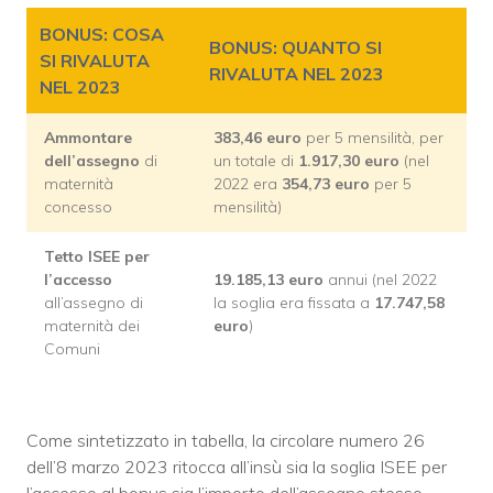
BONUS: COSA
BONUS: QUANTO SI
SI RIVALUTA
RIVALUTA NEL 2023
NEL 2023
Ammontare
383,46 euro
per 5 mensilità, per
dell’assegno
di
un totale di
1.917,30 euro
(nel
maternità
2022 era
354,73 euro
per 5
concesso
mensilità)
Tetto ISEE per
l’accesso
19.
185,13 euro
annui (nel 2022
all’assegno di
la soglia era fissata a
17.747,58
maternità dei
euro
)
Comuni
Come sintetizzato in tabella, la circolare numero 26
dell’8 marzo 2023 ritocca all’insù sia la soglia ISEE per