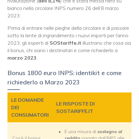
rivalutazione (
dell’8,1%
) che è stata messa nero su
bianco nella circolare INPS numero 26 dell’8 marzo
2023.
Prima di entrare nelle pieghe della circolare e di passare
sotto la lente di ingrandimento i nuovi importi per l’anno
2023, gli esperti di
SOStariffe.it
illustrano che cosa sia
il bonus, chi siano i destinatari e come richiederlo a
marzo 2023
.
Bonus 1800 euro INPS: identikit e come
richiederlo a Marzo 2023
LE DOMANDE
LE RISPOSTE DI
DEI
SOSTARIFFE.IT
CONSUMATORI
È una misura di
sostegno al
Cos’è il bonus
reddito
pagata dall’INPS alle