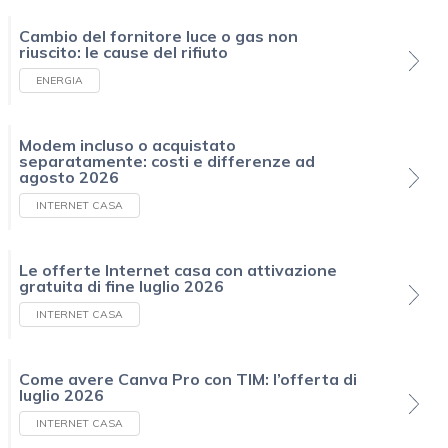
Cambio del fornitore luce o gas non
riuscito: le cause del rifiuto
ENERGIA
Modem incluso o acquistato
separatamente: costi e differenze ad
agosto 2026
INTERNET CASA
Le offerte Internet casa con attivazione
gratuita di fine luglio 2026
INTERNET CASA
Come avere Canva Pro con TIM: l’offerta di
luglio 2026
INTERNET CASA