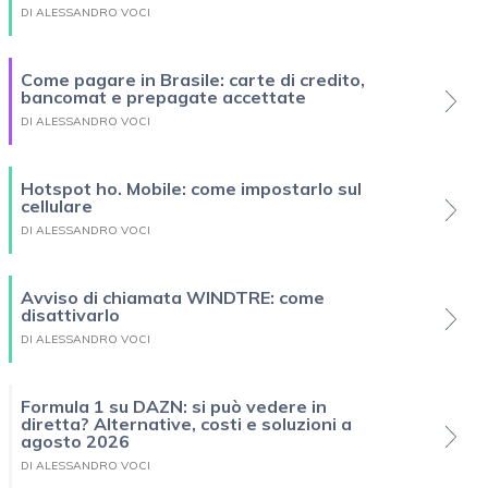
DI ALESSANDRO VOCI
Come pagare in Brasile: carte di credito,
bancomat e prepagate accettate
DI ALESSANDRO VOCI
Hotspot ho. Mobile: come impostarlo sul
cellulare
DI ALESSANDRO VOCI
Avviso di chiamata WINDTRE: come
disattivarlo
DI ALESSANDRO VOCI
Formula 1 su DAZN: si può vedere in
diretta? Alternative, costi e soluzioni a
agosto 2026
DI ALESSANDRO VOCI