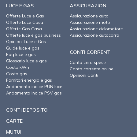
LUCE E GAS
ASSICURAZIONI
Offerte Luce e Gas
Assicurazione auto
Offerte Luce Casa
Assicurazione moto
Offerte Gas Casa
Assicurazione ciclomotore
Offerte luce e gas business
Assicurazione autocarro
Opinioni Luce e Gas
Guide luce e gas
CONTI CORRENTI
Faq luce e gas
Glossario luce e gas
Conto zero spese
Costo kWh
Conto corrente online
Costo gas
Opinioni Conti
Fornitori energia e gas
Andamento indice PUN luce
Andamento indice PSV gas
CONTI DEPOSITO
CARTE
MUTUI