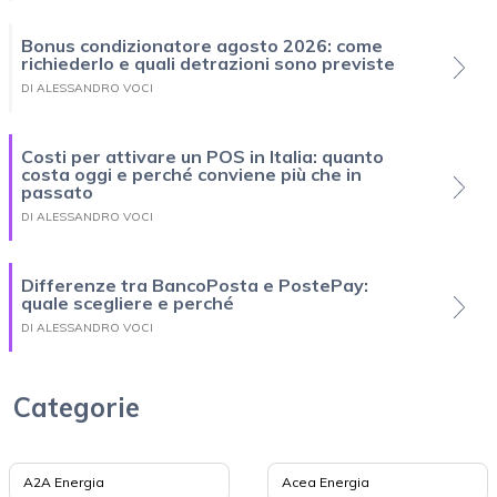
Bonus condizionatore agosto 2026: come
richiederlo e quali detrazioni sono previste
DI ALESSANDRO VOCI
Costi per attivare un POS in Italia: quanto
costa oggi e perché conviene più che in
passato
DI ALESSANDRO VOCI
Differenze tra BancoPosta e PostePay:
quale scegliere e perché
DI ALESSANDRO VOCI
Categorie
A2A Energia
Acea Energia