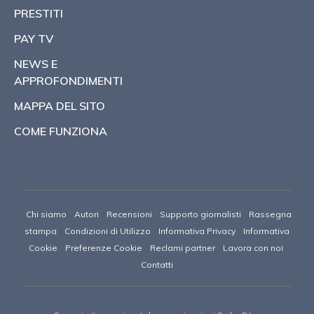
PRESTITI
PAY TV
NEWS E
APPROFONDIMENTI
MAPPA DEL SITO
COME FUNZIONA
Chi siamo
Autori
Recensioni
Supporto giornalisti
Rassegna
stampa
Condizioni di Utilizzo
Informativa Privacy
Informativa
Cookie
Preferenze Cookie
Reclami partner
Lavora con noi
Contatti