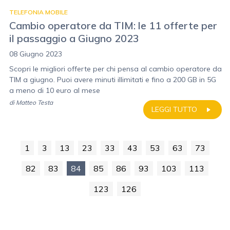
TELEFONIA MOBILE
Cambio operatore da TIM: le 11 offerte per
il passaggio a Giugno 2023
08 Giugno 2023
Scopri le migliori offerte per chi pensa al cambio operatore da
TIM a giugno. Puoi avere minuti illimitati e fino a 200 GB in 5G
a meno di 10 euro al mese
di
Matteo Testa
LEGGI TUTTO
1
3
13
23
33
43
53
63
73
82
83
84
85
86
93
103
113
123
126