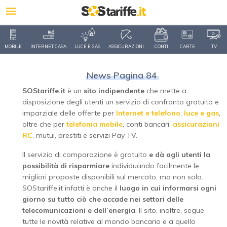
MOBILE
INTERNET CASA
LUCE E GAS
ASSICURAZIONI
CONTI
CARTE
TV
News Pagina 84
SOStariffe.it
è un
sito indipendente
che mette a
disposizione degli utenti un servizio di confronto gratuito e
imparziale delle offerte per
Internet e telefono
,
luce e gas
,
oltre che per
telefonia mobile
, conti bancari,
assicurazioni
RC
, mutui, prestiti e servizi Pay TV.
Il servizio di comparazione è gratuito
e dà agli utenti la
possibilità di risparmiare
individuando facilmente le
migliori proposte disponibili sul mercato, ma non solo.
SOStariffe.it infatti è anche il
luogo in cui informarsi ogni
giorno su tutto ciò che accade nei settori delle
telecomunicazioni e dell’energia
. Il sito, inoltre, segue
tutte le novità relative al mondo bancario e a quello