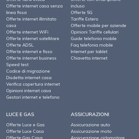
Offerte internet casa senza
incluso
linea fissa
Offerte 5G
Offerte internet illimitato
Tariffe Estero
casa
Offerte mobile per aziende
Offerte internet WiFi
Opinioni Tariffe cellulari
Offerte internet satellitare
Guide telefonia mobile
Offerte ADSL
Faq telefonia mobile
Offerte internet e fisso
Internet per tablet
Offerte internet business
Chiavetta internet
Speed test
Codice di migrazione
Disdetta internet casa
Verifica copertura internet
Opinioni internet casa
Gestori internet e telefono
LUCE E GAS
ASSICURAZIONI
Offerte Luce e Gas
Assicurazione auto
Offerte Luce Casa
Assicurazione moto
Offerte Gas Casa
Assicurazione ciclomotore