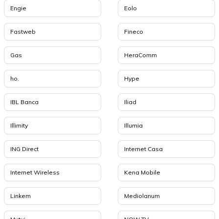
Engie
Eolo
Fastweb
Fineco
Gas
HeraComm
ho.
Hype
IBL Banca
Iliad
Illimity
Illumia
ING Direct
Internet Casa
Internet Wireless
Kena Mobile
Linkem
Mediolanum