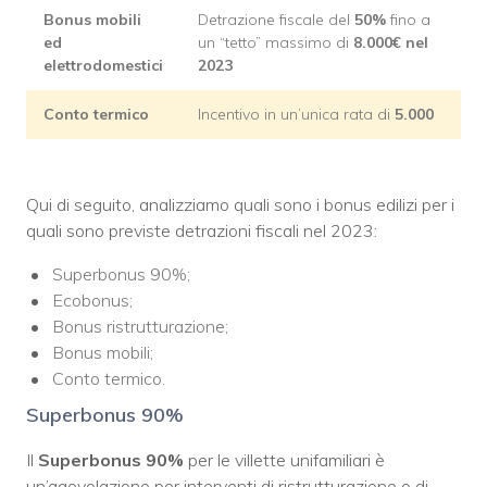
Bonus mobili
Detrazione fiscale del
50%
fino a
ed
un “tetto” massimo di
8.000€ nel
elettrodomestici
2023
Conto termico
Incentivo in un’unica rata di
5.000
Qui di seguito, analizziamo quali sono i bonus edilizi per i
quali sono previste detrazioni fiscali nel 2023:
Superbonus 90%;
Ecobonus;
Bonus ristrutturazione;
Bonus mobili;
Conto termico.
Superbonus 90%
Il
Superbonus 90%
per le villette unifamiliari è
un’agevolazione per interventi di ristrutturazione o di