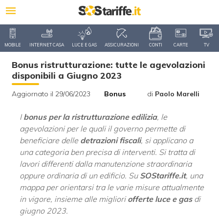
MOBILE
INTERNET CASA
LUCE E GAS
ASSICURAZIONI
CONTI
CARTE
TV
Bonus ristrutturazione: tutte le agevolazioni
disponibili a Giugno 2023
Aggiornato il 29/06/2023
Bonus
di
Paolo Marelli
I
bonus per la ristrutturazione edilizia
, le
agevolazioni per le quali il governo permette di
beneficiare delle
detrazioni fiscali
, si applicano a
una categoria ben precisa di interventi. Si tratta di
lavori differenti dalla manutenzione straordinaria
oppure ordinaria di un edificio. Su
SOStariffe.it
, una
mappa per orientarsi tra le varie misure attualmente
in vigore, insieme alle migliori
offerte luce e gas
di
giugno 2023.