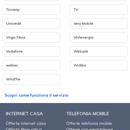
Tooway
TV
Unicredit
Very Mobile
Virgin Fibra
VIVIenergia
Vodafone
Webank
wekiwi
Widiba
WindTre
Scopri come funziona il servizio
INTERNET CASA
TELEFONIA MOBILE
Offerte internet casa
Offerte telefonia mobile
Offerte fibra ottica
Offerte con smartphone