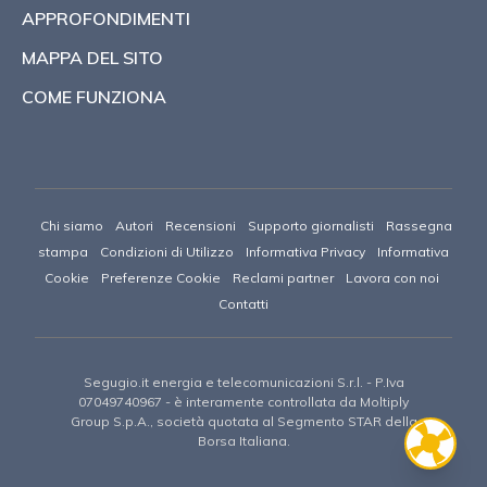
APPROFONDIMENTI
MAPPA DEL SITO
COME FUNZIONA
Chi siamo
Autori
Recensioni
Supporto giornalisti
Rassegna
stampa
Condizioni di Utilizzo
Informativa Privacy
Informativa
Cookie
Preferenze Cookie
Reclami partner
Lavora con noi
Contatti
Segugio.it energia e telecomunicazioni S.r.l.
- P.Iva
07049740967 -
è interamente controllata da Moltiply
Group S.p.A., società quotata al Segmento STAR della
Borsa Italiana.