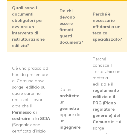
Quali sono i
Da chi
documenti
Perché è
devono
obbligatori per
necessario
essere
avviare un
affidarsi a un
firmati
intervento di
tecnico
questi
ristrutturazione
specializzato?
documenti?
edilizia?
Perché
conosce il
C’è una pratica ad
Testo Unico in
hoc da presentare
materia
al Comune dove
edilizia e il
sorge l’edificio sul
Da un
regolamento
quale saranno
architetto
,
edilizio o il
realizzati i lavori,
un
PRG (Piano
oltre che il
geometra
regolatore
Permesso di
oppure da
generale) del
costruire
o la
SCIA
un
Comune
in cui
(Segnalazione
ingegnere
sorge
certificata d’inizio