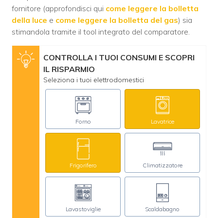
fornitore (approfondisci qui
come leggere la bolletta
della luce
e
come leggere la bolletta del gas
) sia
stimandola tramite il tool integrato del comparatore.
CONTROLLA I TUOI CONSUMI E SCOPRI
IL RISPARMIO
Seleziona i tuoi elettrodomestici
Forno
Lavatrice
Frigorifero
Climatizzatore
Lavastoviglie
Scaldabagno