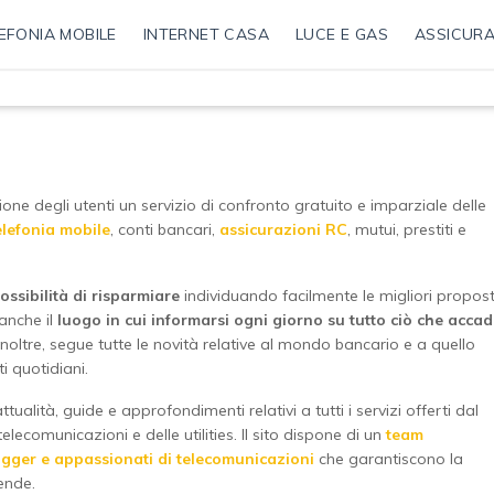
EFONIA MOBILE
INTERNET CASA
LUCE E GAS
ASSICURA
ne degli utenti un servizio di confronto gratuito e imparziale delle
elefonia mobile
, conti bancari,
assicurazioni RC
, mutui, prestiti e
ossibilità di risparmiare
individuando facilmente le migliori propos
 anche il
luogo in cui informarsi ogni giorno su tutto ciò che acca
o, inoltre, segue tutte le novità relative al mondo bancario e a quello
i quotidiani.
ttualità, guide e approfondimenti relativi a tutti i servizi offerti dal
elecomunicazioni e delle utilities. Il sito dispone di un
team
logger e appassionati di telecomunicazioni
che garantiscono la
ende.