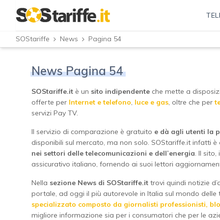
TEL
SOStariffe
News
Pagina 54
News Pagina 54
SOStariffe.it
è un
sito indipendente
che mette a disposizio
offerte per
Internet e telefono
,
luce e gas
, oltre che per
t
servizi Pay TV.
Il servizio di comparazione è gratuito
e dà agli utenti la p
disponibili sul mercato, ma non solo. SOStariffe.it infatti è
nei settori delle telecomunicazioni e dell’energia
. Il sit
assicurativo italiano, fornendo ai suoi lettori aggiornament
Nella
sezione News di SOStariffe.it
trovi quindi notizie d’a
portale, ad oggi il più autorevole in Italia sul mondo delle t
specializzato composto da giornalisti professionisti, b
migliore informazione sia per i consumatori che per le azi