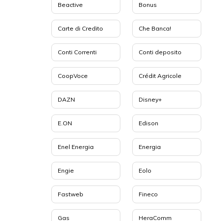
Beactive
Bonus
Carte di Credito
Che Banca!
Conti Correnti
Conti deposito
CoopVoce
Crédit Agricole
DAZN
Disney+
E.ON
Edison
Enel Energia
Energia
Engie
Eolo
Fastweb
Fineco
Gas
HeraComm