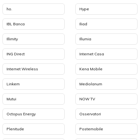
ho.
Hype
IBL Banca
Iliad
Illimity
Illumia
ING Direct
Internet Casa
Internet Wireless
Kena Mobile
Linkem
Mediolanum
Mutui
NOW TV
Octopus Energy
Osservatori
Plenitude
Postemobile