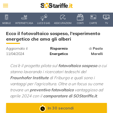
MOBILE
INTERNET CASA
LUCE E GAS
ASSICURAZIONI
CONTI
CARTE
TV
Ecco il fotovoltaico sospeso, l’esperimento
energetico che ama gli alberi
Aggiornato il
Risparmio
di
Paolo
11/04/2024
Energetico
Marelli
Cos’è il progetto pilota sul
fotovoltaico sospeso
a cui
stanno lavorando i ricercatori tedeschi del
Fraunhofer Institute
di Friburgo e quali sono i
vantaggi per l’agricoltura. Oltre a un focus su come
trovare un
preventivo fotovoltaico
vantaggioso ad
aprile 2024 con il
comparatore di SOStariffe.it
.
In 30 secondi