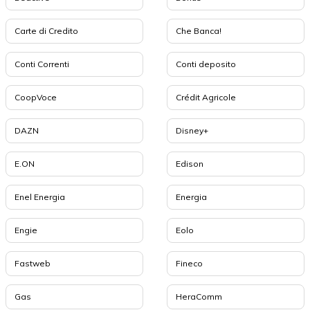
Carte di Credito
Che Banca!
Conti Correnti
Conti deposito
CoopVoce
Crédit Agricole
DAZN
Disney+
E.ON
Edison
Enel Energia
Energia
Engie
Eolo
Fastweb
Fineco
Gas
HeraComm