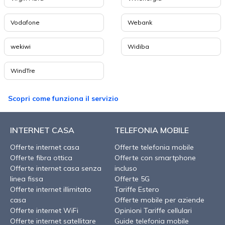
Vodafone
Webank
wekiwi
Widiba
WindTre
Scopri come funziona il servizio
INTERNET CASA
TELEFONIA MOBILE
Offerte internet casa
Offerte telefonia mobile
Offerte fibra ottica
Offerte con smartphone
Offerte internet casa senza
incluso
linea fissa
Offerte 5G
Offerte internet illimitato
Tariffe Estero
casa
Offerte mobile per aziende
Offerte internet WiFi
Opinioni Tariffe cellulari
Offerte internet satellitare
Guide telefonia mobile