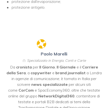
protezione dall’evaporazione;
protezione antigelo.
Paolo Marelli
Specializzato in Energia, Conti e Carte
Da
cronista
per
Il Giorno
,
Il Giornale
e il
Corriere
della Sera
, a
copywriter
e
brand journalist
a Londra
in agenzie di comunicazione; è tornato in Italia per
scrivere
news specializzate
per alcuni siti
come
CorCom
e SpacEconomy360, oltre che testate
online del gruppo
NetworkDigital360
, contenitore di
testate e portali B2B dedicati ai temi della
Trasformazione Digitale e dell’Innovazione