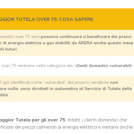
GGIOR TUTELA OVER 75: COSA SAPERE
domestici over 75 anni
possono continuare a beneficiare dei prezzi
i di energia elettrica e gas stabiliti da ARERA anche questo mese
li futuri
 over 75 rientrano nella categoria dei “
clienti domestici vulnerabili
“
5 già identificati come “vulnerabili” dal proprio venditore
non
re nulla: sono dirottati in automatico al Servizio di Tutela della
lità
aggior Tutela per gli over 75
. Infatti, i clienti domestici che
iare dei prezzi calmierati di energia elettrica e metano anche