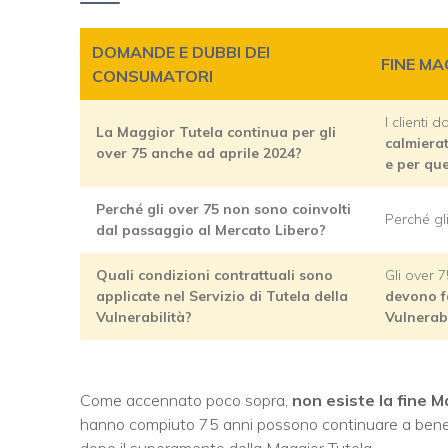
DOMANDE E DUBBI DEI
FINE MA
CONSUMATORI
I clienti 
La Maggior Tutela continua per gli
calmierat
over 75 anche ad aprile 2024?
e per quel
Perché gli over 75 non sono coinvolti
Perché gli
dal passaggio al Mercato Libero?
Quali condizioni contrattuali sono
Gli over 7
applicate nel Servizio di Tutela della
devono fa
Vulnerabilità?
Vulnerabi
Come accennato poco sopra,
non esiste la fine M
hanno compiuto 75 anni possono continuare a benefic
dopo il superamento della Maggior Tutela.