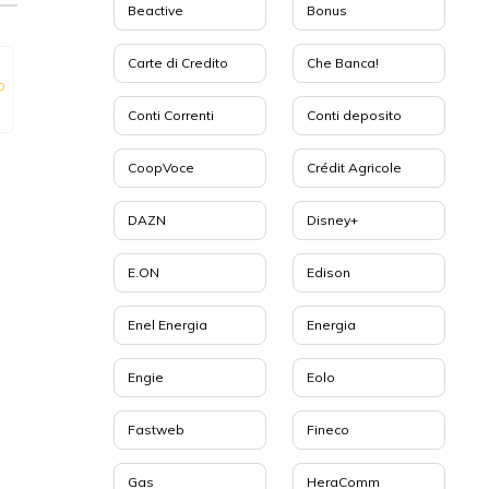
Beactive
Bonus
Carte di Credito
Che Banca!
o
Conti Correnti
Conti deposito
CoopVoce
Crédit Agricole
DAZN
Disney+
E.ON
Edison
Enel Energia
Energia
Engie
Eolo
Fastweb
Fineco
Gas
HeraComm