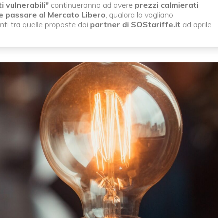
ti vulnerabili"
continueranno ad avere
prezzi calmierati
e
passare al Mercato Libero
, qualora lo vogliano
ti tra quelle proposte dai
partner di SOStariffe.it
ad aprile