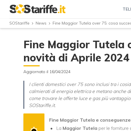
TEL
SOStariffe
News
Fine Maggior Tutela over 75: cosa succed
Fine Maggior Tutela o
novità di Aprile 2024
Aggiornato il 16/04/2024
I clienti domestici over 75 sono inclusi tra i cosi
calmierati di energia elettrica e metano anche d
come trovare le offerte luce e gas più vantaggio
SOStariffe.it.
Fine Maggior Tutela e conseguenze 
La
Maggior Tutela
per le forniture 