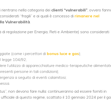
 rientrano nella categoria dei
clienti “vulnerabili”
, ovvero fann
 considerati “fragili” e ai quali è concesso di
rimanere nel
lla Vulnerabilità
.
à di regolazione per Energia, Reti e Ambiente) sono considerati
iate (come i percettori di
bonus luce e gas
);
o 3 legge 104/92;
iedere l’utilizzo di apparecchiature medico-terapeutiche alimentat
resenti persone in tali condizioni);
ergenza a seguito di eventi calamitosi;
nessa.
atus”, non devono fare nulla: continueranno ad essere forniti in
fficiale di questo regime, scattato il 10 gennaio 2024 per il ga