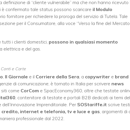
lla definizione di “cliente vulnerabile” ma che non hanno ricevuto 
ui è confermato tale status possono scaricare
il Modulo
rio fornitore per richiedere la proroga del servizio di Tutela. Tale
a sezione per il Consumatore, alla voce “Verso la fine del Mercato
utti i clienti domestici,
possono in qualsiasi momento
 elettrica e del gas.
, Conti e Carte
no
,
Il Giornale
e il
Corriere della Sera
, a
copywriter
e
brand
enzie di comunicazione; è tornato in Italia per scrivere
news
 siti come
CorCom
e SpacEconomy360, oltre che testate onlin
ital360
, contenitore di testate e portali B2B dedicati ai temi del
 dell’Innovazione Imprenditoriale. Per
SOStariffe.it
scrive test
i credito, internet e telefonia, tv e luce e gas
, argomenti di 
 maniera professionale dal 2022.