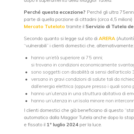
Perché questa eccezione?
Perché gli ultra 75enni
parte di quella porzione di cittadini (circa 4,5 milioni)
Mercato Tutelato
tramite il
Servizio di Tutela de
Secondo quanto si legge sul sito di
ARERA
(Autorit
“vulnerabili” i clienti domestici che, alternativamente:
hanno un’età superiore ai 75 anni;
si trovano in condizioni economicamente svantagg
sono soggetti con disabilità ai sensi dell’articol
versano in gravi condizioni di salute tali da rich
dall’energia elettrica (oppure presso i quali sono p
hanno un’utenza in una struttura abitativa di em
hanno un’utenza in un’isola minore non intercon
I clienti domestici che già beneficiano di questo “st
automatico dalla Maggior Tutela anche dopo lo stop u
e fissato il
1° luglio 2024
per la luce.