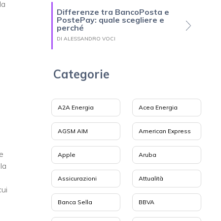
la
Differenze tra BancoPosta e
PostePay: quale scegliere e
perché
DI ALESSANDRO VOCI
Categorie
A2A Energia
Acea Energia
AGSM AIM
American Express
e
Apple
Aruba
la
i
Assicurazioni
Attualità
cui
Banca Sella
BBVA