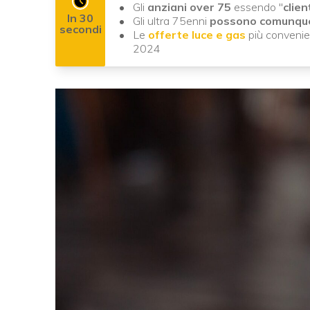
Gli
anziani over 75
essendo "
clien
In 30
Gli ultra 75enni
possono comunqu
secondi
Le
offerte luce e gas
più convenien
2024