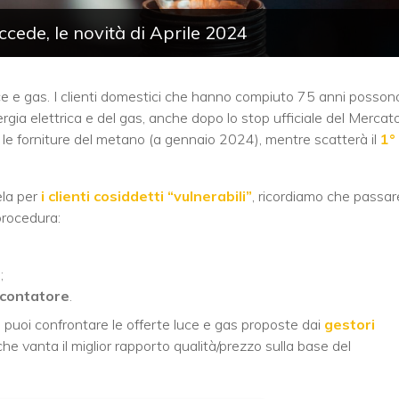
cede, le novità di Aprile 2024
uce e gas. I clienti domestici che hanno compiuto 75 anni posson
ergia elettrica e del gas, anche dopo lo stop ufficiale del Mercat
le forniture del metano (a gennaio 2024), mentre scatterà il
1°
ela per
i clienti cosiddetti “vulnerabili”
, ricordiamo che passar
procedura:
a
;
 contatore
.
), puoi confrontare le offerte luce e gas proposte dai
gestori
he vanta il miglior rapporto qualità/prezzo sulla base del