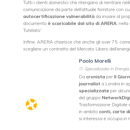
Tutti i clienti domestici che ritengano di rientrare ne
comunicazione da parte dell’attuale fornitore con c
autocertificazione vulnerabilità
da inviare al prop
documento
è scaricabile dal sito di ARERA
, nell
Tutelato”.
Infine, ARERA chiarisce che anche gli over 75, come t
scegliere un contratto del Mercato Libero dell’energia
Paolo Marelli
Specializzato in Energia
Da
cronista
per
Il Gior
journalist
a Londra in ag
specializzate
per alcuni
del gruppo
NetworkDig
Trasformazione Digitale e
in ambito
conti, carte d
si interessa e occupa in