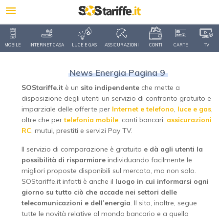
MOBILE
INTERNET CASA
LUCE E GAS
ASSICURAZIONI
CONTI
CARTE
TV
News Energia Pagina 9
SOStariffe.it
è un
sito indipendente
che mette a
disposizione degli utenti un servizio di confronto gratuito e
imparziale delle offerte per
Internet e telefono
,
luce e gas
,
oltre che per
telefonia mobile
, conti bancari,
assicurazioni
RC
, mutui, prestiti e servizi Pay TV.
Il servizio di comparazione è gratuito
e dà agli utenti la
possibilità di risparmiare
individuando facilmente le
migliori proposte disponibili sul mercato, ma non solo.
SOStariffe.it infatti è anche il
luogo in cui informarsi ogni
giorno su tutto ciò che accade nei settori delle
telecomunicazioni e dell’energia
. Il sito, inoltre, segue
tutte le novità relative al mondo bancario e a quello