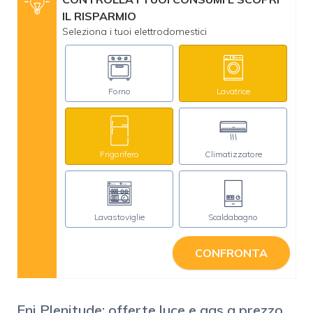
IL RISPARMIO
Seleziona i tuoi elettrodomestici
Forno
Lavatrice
Frigorifero
Climatizzatore
Lavastoviglie
Scaldabagno
CONFRONTA
Eni Plenitude: offerte luce e gas a prezzo