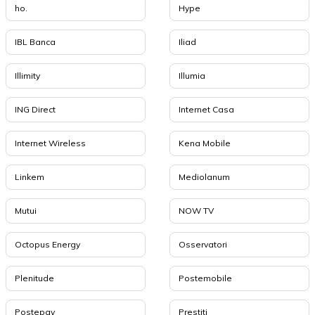
ho.
Hype
IBL Banca
Iliad
Illimity
Illumia
ING Direct
Internet Casa
Internet Wireless
Kena Mobile
Linkem
Mediolanum
Mutui
NOW TV
Octopus Energy
Osservatori
Plenitude
Postemobile
Postepay
Prestiti