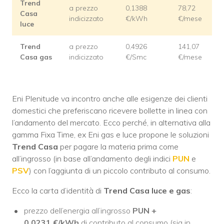
Trend
a prezzo
0,1388
78,72
Casa
indicizzato
€/kWh
€/mese
luce
Trend
a prezzo
0,4926
141,07
Casa gas
indicizzato
€/Smc
€/mese
Eni Plenitude va incontro anche alle esigenze dei clienti
domestici che preferiscano ricevere bollette in linea con
l’andamento del mercato. Ecco perché, in alternativa alla
gamma Fixa Time, ex Eni gas e luce propone le soluzioni
Trend Casa
per pagare la materia prima come
all’ingrosso (in base all’andamento degli indici
PUN
e
PSV
) con l’aggiunta di un piccolo contributo al consumo.
Ecco la carta d’identità di
Trend Casa luce e gas
:
prezzo dell’energia all’ingrosso
PUN +
0,0231
€/kWh
di contributo al consumo (sia in