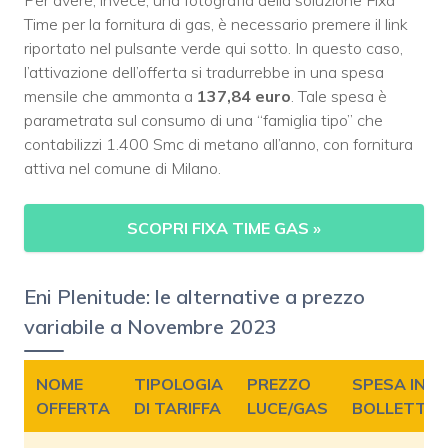
Time per la fornitura di gas, è necessario premere il link
riportato nel pulsante verde qui sotto. In questo caso,
l’attivazione dell’offerta si tradurrebbe in una spesa
mensile che ammonta a
137,84 euro
. Tale spesa è
parametrata sul consumo di una “famiglia tipo” che
contabilizzi 1.400 Smc di metano all’anno, con fornitura
attiva nel comune di Milano.
SCOPRI FIXA TIME GAS
»
Eni Plenitude: le alternative a prezzo
variabile a Novembre 2023
NOME
TIPOLOGIA
PREZZO
SPESA IN
OFFERTA
DI TARIFFA
LUCE/GAS
BOLLETTA