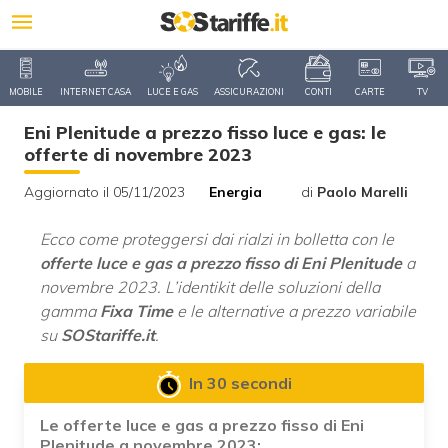
MOBILE
INTERNET CASA
LUCE E GAS
ASSICURAZIONI
CONTI
CARTE
TV
Eni Plenitude a prezzo fisso luce e gas: le
offerte di novembre 2023
Aggiornato il 05/11/2023
Energia
di
Paolo Marelli
Ecco come proteggersi dai rialzi in bolletta con le
offerte luce e gas a prezzo fisso di Eni Plenitude
a
novembre 2023. L’identikit delle soluzioni della
gamma
Fixa Time
e le alternative a prezzo variabile
su
SOStariffe.it
.
In 30 secondi
Le offerte luce e gas a prezzo fisso di Eni
Plenitude a novembre 2023: