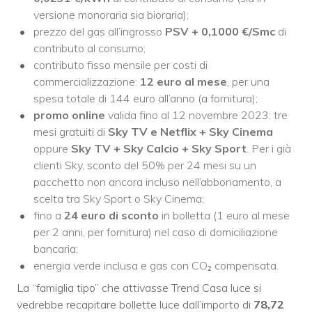
versione monoraria sia bioraria);
prezzo del gas all’ingrosso
PSV +
0,1000
€/Smc
di
contributo al consumo;
contributo fisso mensile per costi di
commercializzazione:
12 euro al mese
, per una
spesa totale di 144 euro all’anno (a fornitura);
promo online
valida fino al 12 novembre 2023: tre
mesi gratuiti di
Sky TV e Netflix + Sky Cinema
oppure
Sky TV + Sky Calcio + Sky Sport
. Per i già
clienti Sky, sconto del 50% per 24 mesi su un
pacchetto non ancora incluso nell’abbonamento, a
scelta tra Sky Sport o Sky Cinema;
fino a
24 euro di sconto
in bolletta (1 euro al mese
per 2 anni, per fornitura) nel caso di domiciliazione
bancaria;
energia verde inclusa e gas con CO₂ compensata.
La “famiglia tipo” che attivasse Trend Casa luce si
vedrebbe recapitare bollette luce dall’importo di
78,72