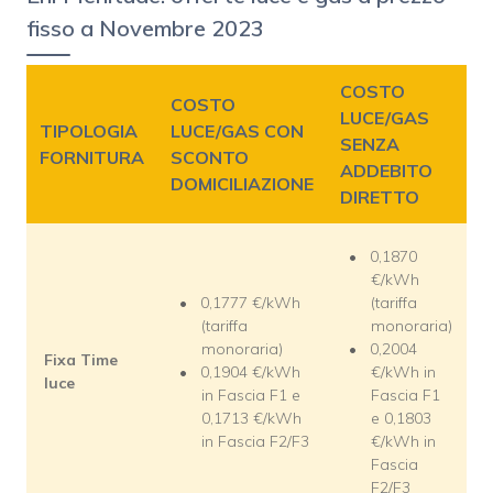
fisso a Novembre 2023
COSTO
COSTO
LUCE/GAS
TIPOLOGIA
LUCE/GAS CON
SENZA
FORNITURA
SCONTO
ADDEBITO
DOMICILIAZIONE
DIRETTO
0,1870
€/kWh
0,1777 €/kWh
(tariffa
(tariffa
monoraria)
monoraria)
0,2004
Fixa Time
0,1904 €/kWh
€/kWh in
luce
in Fascia F1 e
Fascia F1
0,1713 €/kWh
e 0,1803
in Fascia F2/F3
€/kWh in
Fascia
F2/F3