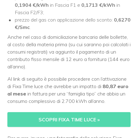
0,1904 €/kWh
in Fascia F1 e
0,1713 €/kWh
in
Fascia F2/F3;
prezzo del gas con applicazione dello sconto:
0,6270
€/Smc
.
Anche nel caso di domiciliazione bancaria delle bollette,
al costo della materia prima (su cui saranno poi calcolati i
consumi registrati) va aggiunto il pagamento di un
contributo fisso mensile di 12 euro a fornitura (144 euro
all’anno).
Al link di seguito è possibile procedere con l’attivazione
di Fixa Time luce che avrebbe un impatto di
80,87 euro
al mese
in fattura per una “famiglia tipo” che abbia un
consumo complessivo di 2.700 kWh all’anno.
SCOPRI FIXA TIME LUCE
»
Per avere, invece, una fotografia della soluzione Fixa