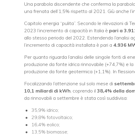
Una parabola discendente che conferma la parabola 
una frenata dell’1,5% rispetto al 2021. Giù anche l’
Capitolo energia “pulita”. Secondo le rilevazioni di Te
2023 l’incremento di capacità in Italia è
pari a 3.9
allo stesso periodo del 2022. Estendendo l’analisi 
l’incremento di capacità installata è pari a
4.936 M
Per quanto riguarda l’analisi delle singole fonti di e
produzione da fonte idrica rinnovabile (+74,7%) e la
produzione da fonte geotermica (+1,1%). In flessione
Focalizzando l’attenzione sul solo mese di
settemb
10,1 miliardi di kWh
, coprendo il
38,4% della dom
da rinnovabili a settembre è stata così suddivisa:
35,9% idrico;
29,8% fotovoltaico;
16,4% eolico;
13,5% biomasse;