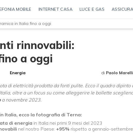
EFONIA MOBILE
INTERNET CASA
LUCE E GAS
ASSICURA
ramica in Italia fino a oggi
nti rinnovabili:
fino a oggi
Energia
di
Paolo Marelli
a di elettricità prodotta da fonti pulite. Ecco il quadro dipinto
Italia, oltre a un focus su come alleggerire le bollette sceglien
o
a novembre 2023.
in Italia, ecco la fotografia di Terna:
lata di energia
in Italia nei primi 9 mesi del 2023
novabili
nel nostro Paese:
+95%
rispetto a gennaio-settembre