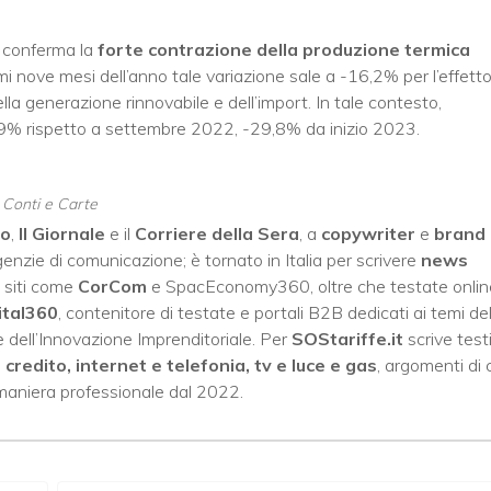
si conferma la
forte contrazione della produzione termica
i nove mesi dell’anno tale variazione sale a -16,2% per l’effett
la generazione rinnovabile e dell’import. In tale contesto,
,9% rispetto a settembre 2022, -29,8% da inizio 2023.
, Conti e Carte
no
,
Il Giornale
e il
Corriere della Sera
, a
copywriter
e
brand
enzie di comunicazione; è tornato in Italia per scrivere
news
 siti come
CorCom
e SpacEconomy360, oltre che testate onlin
ital360
, contenitore di testate e portali B2B dedicati ai temi del
 dell’Innovazione Imprenditoriale. Per
SOStariffe.it
scrive test
i credito, internet e telefonia, tv e luce e gas
, argomenti di 
 maniera professionale dal 2022.