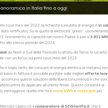
panoramica in Italia fino a oggi
primi nove mesi del 2023, la richiesta cumulata di energia è
in ca
dato rettificato). Su la quota di elettricità “green”: considerand
23, l’incremento di capacità nel nostro Paese è pari a
3.911 M
etto allo stesso periodo del 2022.
bili
da Nord a Sud della Penisola scattata da Terna, la società
ale, con un focus sui primi nove mesi del 2023.
 che il taglio netto dei consumi di energia elettrica (e metano) no
iù bassi in fattura è possibile puntare sulle migliori
offerte luce
accomuna queste soluzioni della libera concorrenza è che sono
 materia prima da applicare all’utente finale. Questo consente ai
più vantaggiosa, quella che ha il
costo kWh
o
costo gas
più
Mercato Libero c’è il
comparatore di SOStariffe.it
, che è