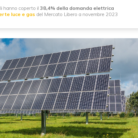
li hanno coperto il
38,4% della domanda elettrica
erte luce e gas
del Mercato Libero a novembre 2023