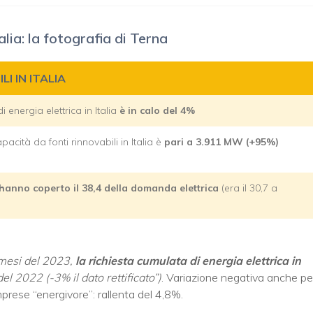
talia: la fotografia di Terna
I IN ITALIA
 energia elettrica in Italia
è in calo del 4%
cità da fonti rinnovabili in Italia è
pari a 3.911 MW (+95%)
hanno coperto il 38,4 della domanda elettrica
(era il 30,7 a
 mesi del 2023,
la richiesta cumulata di energia elettrica in
el 2022 (-3% il dato rettificato”)
. Variazione negativa anche pe
imprese “energivore”: rallenta del 4,8%.