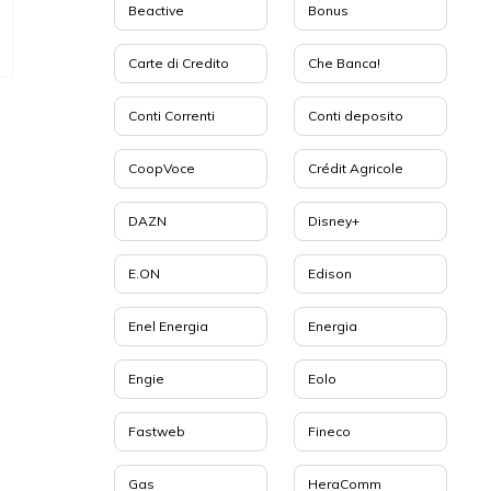
Beactive
Bonus
Carte di Credito
Che Banca!
Conti Correnti
Conti deposito
CoopVoce
Crédit Agricole
DAZN
Disney+
E.ON
Edison
Enel Energia
Energia
Engie
Eolo
Fastweb
Fineco
Gas
HeraComm