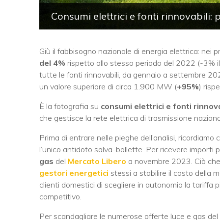
Consumi elettrici e fonti rinnovabili: 
Giù il fabbisogno nazionale di energia elettrica: nei 
del 4%
rispetto allo stesso periodo del 2022 (-3% il 
tutte le fonti rinnovabili, da gennaio a settembre 20
un valore superiore di circa 1.900 MW (
+95%
) risp
È la fotografia su
consumi elettrici e fonti rinnova
che gestisce la rete elettrica di trasmissione nazion
Prima di entrare nelle pieghe dell’analisi, ricordiamo
l’unico antidoto salva-bollette. Per ricevere importi p
gas
del
Mercato Libero
a novembre 2023. Ciò che 
gestori energetici
stessi a stabilire il costo della
clienti domestici di scegliere in autonomia la tariffa 
competitivo.
Per scandagliare le numerose offerte luce e gas del 