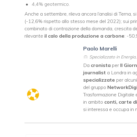
4,4% geotermico.
Anche a settembre, rileva ancora l’analisi di Terna, 
(-12,6% rispetto allo stesso mese del 2022); sui prim
combinato di contrazione della domanda, crescita del
rilevante
il calo della produzione a carbone
: -50
Paolo Marelli
Specializzato in Energia
Da
cronista
per
Il Gior
journalist
a Londra in ag
specializzate
per alcuni
del gruppo
NetworkDig
Trasformazione Digitale e
in ambito
conti, carte d
si interessa e occupa in