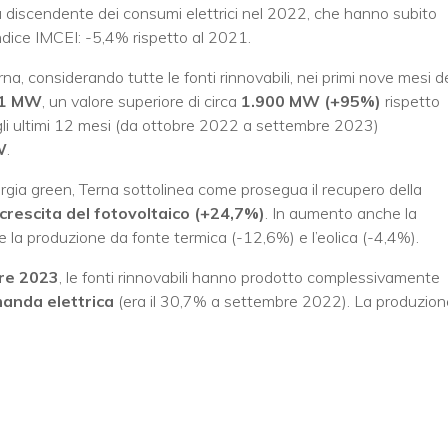
discendente dei consumi elettrici nel 2022, che hanno subito
indice IMCEI: -5,4% rispetto al 2021.
rna, considerando tutte le fonti rinnovabili, nei primi nove mesi d
11 MW
, un valore superiore di circa
1.900 MW (+95%)
rispetto
agli ultimi 12 mesi (da ottobre 2022 a settembre 2023)
W
.
nergia green, Terna sottolinea come prosegua il recupero della
crescita del fotovoltaico (+24,7%)
. In aumento anche la
 la produzione da fonte termica (-12,6%) e l’eolica (-4,4%).
re 2023
, le fonti rinnovabili hanno prodotto complessivamente
anda elettrica
(era il 30,7% a settembre 2022). La produzion