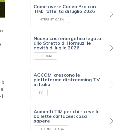
Come avere Canva Pro con
TIM: l’offerta di luglio 2026
INTERNET CASA
lo
o
Nuova crisi energetica legata
allo Stretto di Hormuz: le
W
,
novità di luglio 2026
ENERGIA
AGCOM: crescono le
piattaforme di streaming TV
n è
in Italia
 e
TV
 i
Aumenti TIM per chi riceve le
bollette cartacee: cosa
sapere
INTERNET CASA