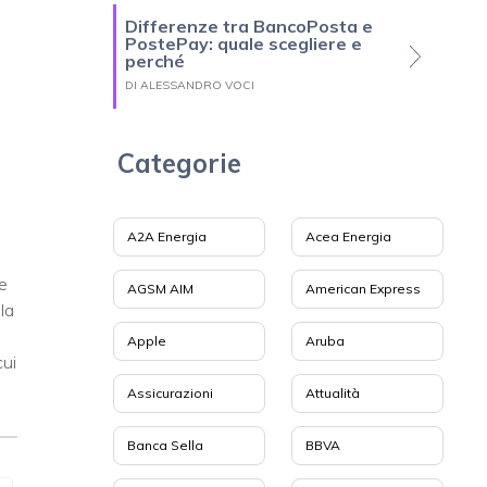
Differenze tra BancoPosta e
PostePay: quale scegliere e
perché
o
DI ALESSANDRO VOCI
Categorie
A2A Energia
Acea Energia
e
AGSM AIM
American Express
la
i
Apple
Aruba
cui
Assicurazioni
Attualità
Banca Sella
BBVA