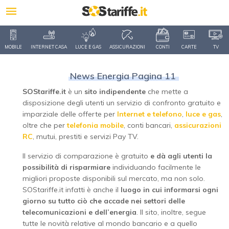
MOBILE
INTERNET CASA
LUCE E GAS
ASSICURAZIONI
CONTI
CARTE
TV
News Energia Pagina 11
SOStariffe.it
è un
sito indipendente
che mette a
disposizione degli utenti un servizio di confronto gratuito e
imparziale delle offerte per
Internet e telefono
,
luce e gas
,
oltre che per
telefonia mobile
, conti bancari,
assicurazioni
RC
, mutui, prestiti e servizi Pay TV.
Il servizio di comparazione è gratuito
e dà agli utenti la
possibilità di risparmiare
individuando facilmente le
migliori proposte disponibili sul mercato, ma non solo.
SOStariffe.it infatti è anche il
luogo in cui informarsi ogni
giorno su tutto ciò che accade nei settori delle
telecomunicazioni e dell’energia
. Il sito, inoltre, segue
tutte le novità relative al mondo bancario e a quello