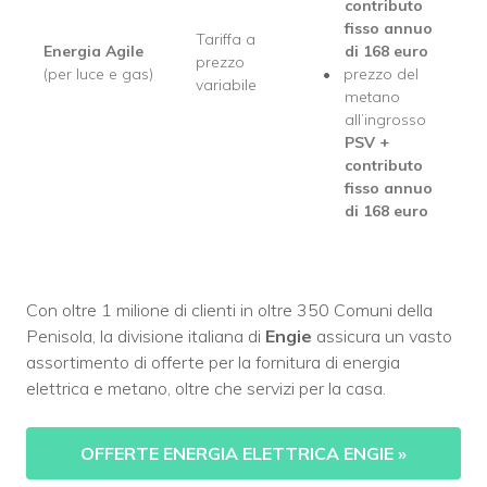
contributo
fisso annuo
Tariffa a
Energia Agile
di 168 euro
prezzo
(per luce e gas)
prezzo del
variabile
metano
all’ingrosso
PSV
+
contributo
fisso annuo
di 168 euro
Con oltre 1 milione di clienti in oltre 350 Comuni della
Penisola, la divisione italiana di
Engie
assicura un vasto
assortimento di offerte per la fornitura di energia
elettrica e metano, oltre che servizi per la casa.
OFFERTE ENERGIA ELETTRICA ENGIE
»