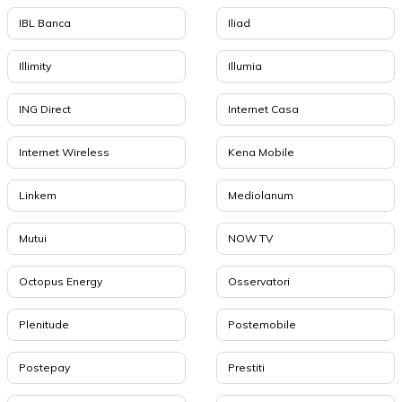
IBL Banca
Iliad
Illimity
Illumia
ING Direct
Internet Casa
Internet Wireless
Kena Mobile
Linkem
Mediolanum
Mutui
NOW TV
Octopus Energy
Osservatori
Plenitude
Postemobile
Postepay
Prestiti