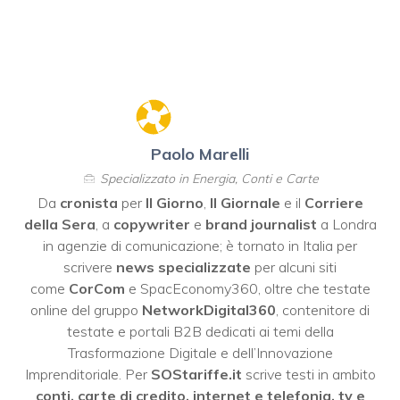
Paolo Marelli
Specializzato in Energia, Conti e Carte
Da
cronista
per
Il Giorno
,
Il Giornale
e il
Corriere
della Sera
, a
copywriter
e
brand journalist
a Londra
in agenzie di comunicazione; è tornato in Italia per
scrivere
news specializzate
per alcuni siti
come
CorCom
e SpacEconomy360, oltre che testate
online del gruppo
NetworkDigital360
, contenitore di
testate e portali B2B dedicati ai temi della
Trasformazione Digitale e dell’Innovazione
Imprenditoriale. Per
SOStariffe.it
scrive testi in ambito
conti, carte di credito, internet e telefonia, tv e