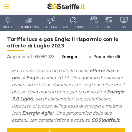
MOBILE
INTERNET CASA
LUCE E GAS
ASSICURAZIONI
CONTI
CARTE
TV
Tariffe luce e gas Engie: il risparmio con le
offerte di Luglio 2023
Aggiornato il 03/08/2023
Energia
di
Paolo Marelli
Ecco come tagliare le bollette con le
offerte luce e
gas
di
Engie
a luglio 2023. Una gamma di soluzioni
rivolta sia ai clienti domestici che vogliano bloccare il
prezzo della materia prima per un anno (con
Energia
3.0 Light
), sia ai consumatori che preferiscono
l’accesso al prezzo all’ingrosso di energia e metano
(con
Energia Agile
). Una panoramica delle due
opzioni, con caratteristiche e costi su
SOStariffe.it
.