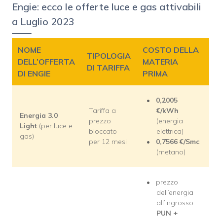
Engie: ecco le offerte luce e gas attivabili
a Luglio 2023
NOME
COSTO DELLA
TIPOLOGIA
DELL’OFFERTA
MATERIA
DI TARIFFA
DI ENGIE
PRIMA
0,2005
Tariffa a
€/kWh
Energia 3.0
prezzo
(energia
Light
(per luce e
bloccato
elettrica)
gas)
per 12 mesi
0,7566 €/Smc
(metano)
prezzo
dell’energia
all’ingrosso
PUN +