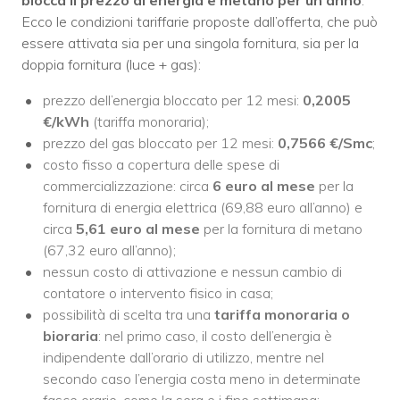
Ecco le condizioni tariffarie proposte dall’offerta, che può
essere attivata sia per una singola fornitura, sia per la
doppia fornitura (luce + gas):
prezzo dell’energia bloccato per 12 mesi:
0,2005
€/kWh
(tariffa monoraria);
prezzo del gas bloccato per 12 mesi:
0,7566 €/Smc
;
costo fisso a copertura delle spese di
commercializzazione: circa
6 euro al mese
per la
fornitura di energia elettrica (69,88 euro all’anno) e
circa
5,61 euro al mese
per la fornitura di metano
(67,32 euro all’anno);
nessun costo di attivazione e nessun cambio di
contatore o intervento fisico in casa;
possibilità di scelta tra una
tariffa monoraria o
bioraria
: nel primo caso, il costo dell’energia è
indipendente dall’orario di utilizzo, mentre nel
secondo caso l’energia costa meno in determinate
fasce orarie, come la sera e i fine settimana;