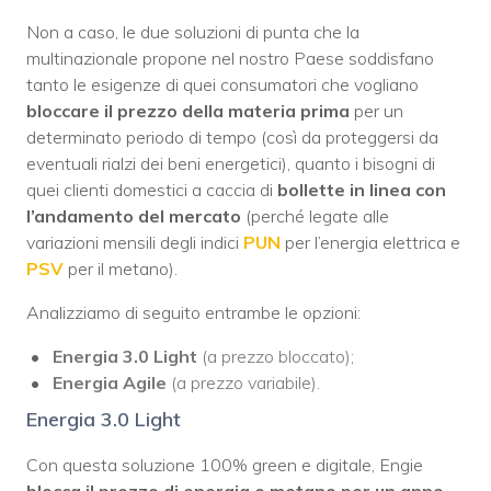
Non a caso, le due soluzioni di punta che la
multinazionale propone nel nostro Paese soddisfano
tanto le esigenze di quei consumatori che vogliano
bloccare il prezzo della materia prima
per un
determinato periodo di tempo (così da proteggersi da
eventuali rialzi dei beni energetici), quanto i bisogni di
quei clienti domestici a caccia di
bollette in linea con
l’andamento del mercato
(perché legate alle
variazioni mensili degli indici
PUN
per l’energia elettrica e
PSV
per il metano).
Analizziamo di seguito entrambe le opzioni:
Energia 3.0 Light
(a prezzo bloccato);
Energia Agile
(a prezzo variabile).
Energia 3.0 Light
Con questa soluzione 100% green e digitale, Engie
blocca il prezzo di energia e metano per un anno
.