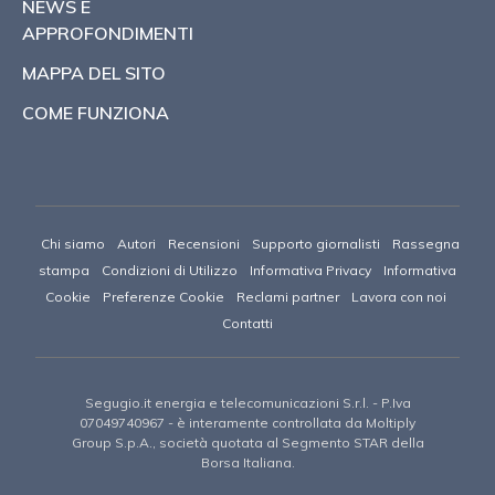
NEWS E
APPROFONDIMENTI
MAPPA DEL SITO
COME FUNZIONA
Chi siamo
Autori
Recensioni
Supporto giornalisti
Rassegna
stampa
Condizioni di Utilizzo
Informativa Privacy
Informativa
Cookie
Preferenze Cookie
Reclami partner
Lavora con noi
Contatti
Segugio.it energia e telecomunicazioni S.r.l.
- P.Iva
07049740967 -
è interamente controllata da Moltiply
Group S.p.A., società quotata al Segmento STAR della
Borsa Italiana.