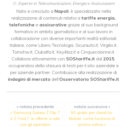
Esperto in Telecomunicazioni, Energia e Assicurazioni
Nato e cresciuto a
Napoli
, è specializzato nella
realizzazione di contenuti relativi a
tariffe energia,
telefoniche
e
assicurative
grazie al suo background
formativo in ambito giornalistico e al suo lavoro in
collaborazione con diverse importanti realtà editoriali
italiane, come
Libero Tecnologia
,
Sicurauto.it
,
Virgilio.it
,
Tomshw.it
,
Clubalfa.it
,
Key4biz.it
e
Cinquecolonne.it
.
Collabora attivamente con
SOStariffe.it
dal
2015
,
occupandosi della stesura di testi per il sito aziendale e
per aziende partner. Contribuisce alla realizzazione di
indagini di mercato
dell’
Osservatorio SOStariffe.it
« notizia precedente
notizia successiva »
«
Samsung Galaxy Z Flip 7
5G gratis per clienti ho.
e Z Fold 7: le offerte a rate
Mobile: come funziona la
con gli operatori
promo estiva
»