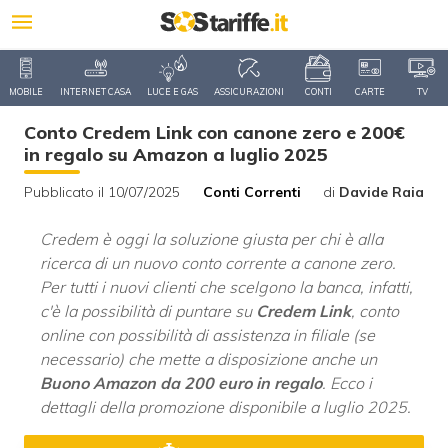
MOBILE
INTERNET CASA
LUCE E GAS
ASSICURAZIONI
CONTI
CARTE
TV
Conto Credem Link con canone zero e 200€
in regalo su Amazon a luglio 2025
Pubblicato il 10/07/2025
Conti Correnti
di
Davide Raia
Credem è oggi la soluzione giusta per chi è alla
ricerca di un nuovo conto corrente a canone zero.
Per tutti i nuovi clienti che scelgono la banca, infatti,
c'è la possibilità di puntare su
Credem Link
, conto
online con possibilità di assistenza in filiale (se
necessario) che mette a disposizione anche un
Buono Amazon da 200 euro in regalo
. Ecco i
dettagli della promozione disponibile a luglio 2025.