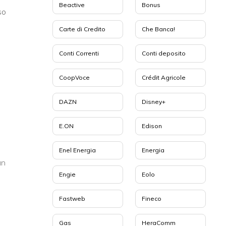
Beactive
Bonus
so
Carte di Credito
Che Banca!
Conti Correnti
Conti deposito
CoopVoce
Crédit Agricole
DAZN
Disney+
E.ON
Edison
Enel Energia
Energia
un
Engie
Eolo
Fastweb
Fineco
Gas
HeraComm