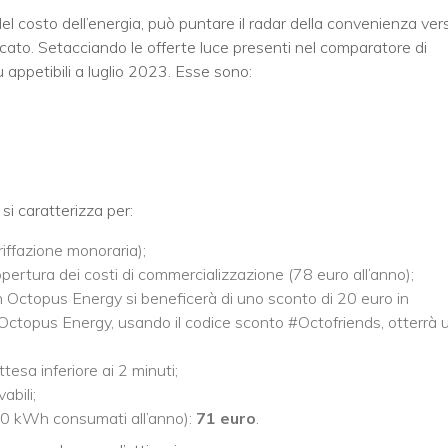
el costo dell’energia, può puntare il radar della convenienza ver
ccato. Setacciando le offerte luce presenti nel comparatore di
ù appetibili a luglio 2023. Esse sono:
si caratterizza per:
riffazione monoraria);
pertura dei costi di commercializzazione (78 euro all’anno);
in Octopus Energy si beneficerà di uno sconto di 20 euro in
e Octopus Energy, usando il codice sconto #Octofriends, otterrà 
tesa inferiore ai 2 minuti;
abili;
700 kWh consumati all’anno):
71 euro
.