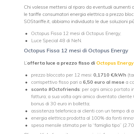
Chi volesse mettersi al riparo da eventuali aumenti d
le tariffe consumatori energia elettrica a prezzo blo
SOStariffe.it, abbiamo individuato le due soluzioni pi
Octopus Fissa 12 mesi di Octopus Energy;
Luce Special 48 di NeN.
Octopus Fissa 12 mesi di Octopus Energy
L’
offerta luce a prezzo fisso di
Octopus Energy
prezzo bloccato per 12 mesi:
0,1710
€/kWh
(ta
corrispettivo fisso pari a
6,50 euro al mese
a co
sconto #Octofriends
: per ogni amico portato 
fattura; a sua volta ogni amico diventato client
bonus di 30 euro in bolletta;
assistenza telefonica ai clienti con un tempo di at
energia elettrica prodotta al 100% da fonti rinnov
spesa mensile stimata per la “famiglia tipo” (2.