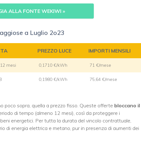
GIA ALLA FONTE WEKIWI
»
taggiose a Luglio 2o23
RTA
PREZZO LUCE
IMPORTI MENSILI
 12 mesi
0,1710 €/kWh
71 €/mese
8
0,1980 €/kWh
75,64 €/mese
o poco sopra, quella a prezzo fisso. Queste offerte
bloccano il
riodo di tempo (almeno 12 mesi), così da proteggere i
eni energetici. Per tutta la durata del vincolo contrattuale,
tario di energia elettrica e metano, pur in presenza di aumenti dei