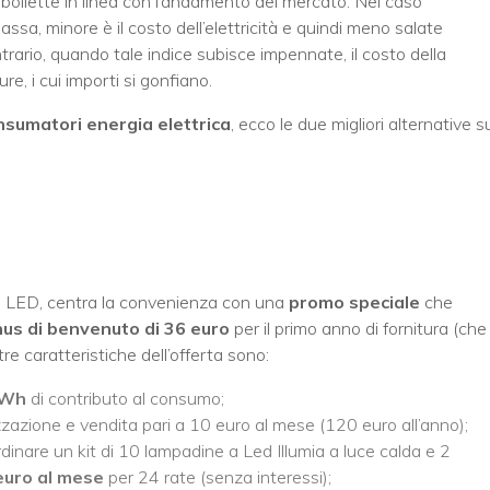
ollette in linea con l’andamento del mercato. Nel caso
bbassa, minore è il costo dell’elettricità e quindi meno salate
contrario, quando tale indice subisce impennate, il costo della
ure, i cui importi si gonfiano.
nsumatori energia elettrica
, ecco le due migliori alternative s
ne a LED, centra la convenienza con una
promo speciale
che
us di benvenuto di 36 euro
per il primo anno di fornitura (che
re caratteristiche dell’offerta sono:
kWh
di contributo al consumo;
zzazione e vendita pari a 10 euro al mese (120 euro all’anno);
 ordinare un kit di 10 lampadine a Led Illumia a luce calda e 2
euro al mese
per 24 rate (senza interessi);