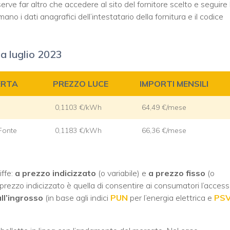
erve far altro che accedere al sito del fornitore scelto e seguire 
no i dati anagrafici dell’intestatario della fornitura e il codice
 a luglio 2023
ERTA
PREZZO LUCE
IMPORTI MENSILI
0,1103 €/kWh
64,49 €/mese
Fonte
0,1183 €/kWh
66,36 €/mese
iffe:
a prezzo indicizzato
(o variabile) e
a prezzo fisso
(o
a prezzo indicizzato è quella di consentire ai consumatori l’acces
ll’ingrosso
(in base agli indici
PUN
per l’energia elettrica e
PS