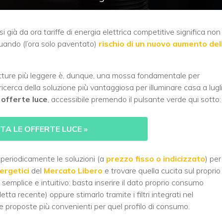
si già da ora tariffe di energia elettrica competitive significa non
quando (l’ora solo paventato)
rischio di un nuovo aumento del
fatture più leggere è, dunque, una mossa fondamentale per
a ricerca della soluzione più vantaggiosa per illuminare casa a lugl
r
offerte luce
, accessibile premendo il pulsante verde qui sotto:
A LE OFFERTE LUCE
»
periodicamente le soluzioni (a
prezzo fisso o indicizzato
) per
ergetici
del
Mercato Libero
e trovare quella cucita sul proprio
è semplice e intuitivo: basta inserire il dato proprio consumo
etta recente) oppure stimarlo tramite i filtri integrati nel
 proposte più convenienti per quel profilo di consumo.