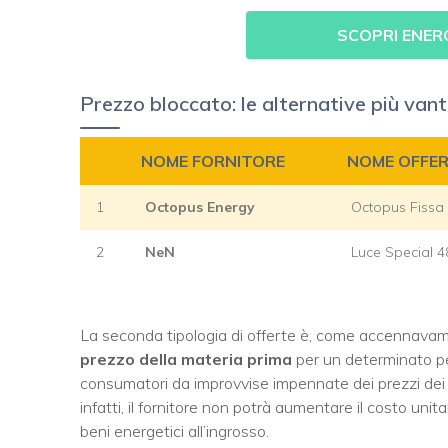
SCOPRI ENER
Prezzo bloccato: le alternative più van
NOME FORNITORE
NOME OFFE
1
Octopus Energy
Octopus Fissa
2
NeN
Luce Special 4
La seconda tipologia di offerte è, come accennavam
prezzo della materia prima
per un determinato pe
consumatori da improvvise impennate dei prezzi dei b
infatti, il fornitore non potrà aumentare il costo uni
beni energetici all’ingrosso.