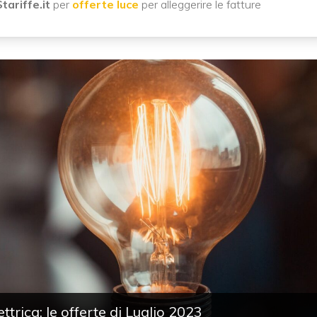
ariffe.it
per
offerte luce
per alleggerire le fatture
ttrica: le offerte di Luglio 2023