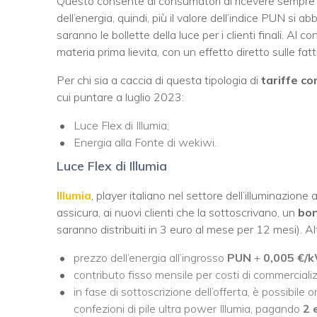
Questo consente ai consumatori di ricevere sempre b
dell’energia, quindi, più il valore dell’indice PUN si a
saranno le bollette della luce per i clienti finali. Al 
materia prima lievita, con un effetto diretto sulle fatt
Per chi sia a caccia di questa tipologia di
tariffe co
cui puntare a luglio 2023:
Luce Flex di Illumia;
Energia alla Fonte di wekiwi.
Luce Flex di Illumia
Illumia
, player italiano nel settore dell’illuminazio
assicura, ai nuovi clienti che la sottoscrivano, un
bon
saranno distribuiti in 3 euro al mese per 12 mesi). Alt
prezzo dell’energia all’ingrosso
PUN
+
0,005 €/
contributo fisso mensile per costi di commerciali
in fase di sottoscrizione dell’offerta, è possibile
confezioni di pile ultra power Illumia, pagando
2 