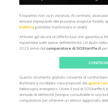
Il risparmio non va in vacanza. Al contrario, assicurar
arrivare impreparati alla prossima stagione fredda, 
bollette
potrebbe trasformarsi in realtà.
Attivare già da ora un’offerta luce che garantisca 
risparmiare sulle spese dell’elettricità. Un aiuto nell
2023 arriva dal
comparatore di SOStariffe.it
pe
CONFRONT
Questo strumento gratuito consente di confrontare 
illuminare e riscaldare casa proposte dai
gestori en
fabbisogno energetico. Usare il tool di SOStariffe.it 
annuale di elettricità (sempre consultabile in una boll
comparatore per ottenere un elenco aggiornato delle