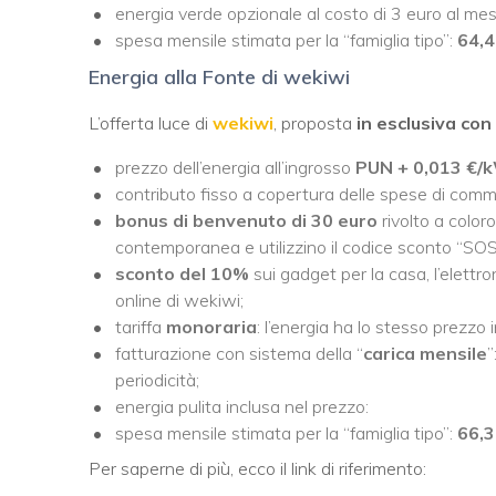
energia verde opzionale al costo di 3 euro al mes
spesa mensile stimata per la “famiglia tipo”:
64,4
Energia alla Fonte di wekiwi
L’offerta luce di
wekiwi
, proposta
in esclusiva con
prezzo dell’energia all’ingrosso
PUN +
0,013 €
contributo fisso a copertura delle spese di comm
bonus di benvenuto di 30 euro
rivolto a coloro
contemporanea e utilizzino il codice sconto “S
sconto del 10%
sui gadget per la casa, l’elettr
online di wekiwi;
tariffa
monoraria
: l’energia ha lo stesso prezzo 
fatturazione con sistema della “
carica mensile
”
periodicità;
energia pulita inclusa nel prezzo:
spesa mensile stimata per la “famiglia tipo”:
66,3
Per saperne di più, ecco il link di riferimento: