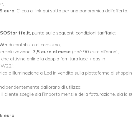
e;
9 euro
. Clicca al link qui sotto per una panoramica dell’offerta:
 SOStariffe.it
, punta sulle seguenti condizioni tariffarie:
/kWh
di contributo al consumo;
ercializzazione:
7,5 euro
al mese
(cioè 90 euro all’anno);
 che attivino online la doppia fornitura luce + gas in
OSW22”;
onica e illuminazione a Led in vendita sulla piattaforma di shoppi
indipendentemente dall’orario di utilizzo;
: il cliente sceglie sia l’importo mensile della fatturazione, sia la 
6 euro
.