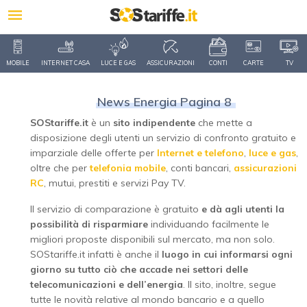
MOBILE
INTERNET CASA
LUCE E GAS
ASSICURAZIONI
CONTI
CARTE
TV
News Energia Pagina 8
SOStariffe.it
è un
sito indipendente
che mette a
disposizione degli utenti un servizio di confronto gratuito e
imparziale delle offerte per
Internet e telefono
,
luce e gas
,
oltre che per
telefonia mobile
, conti bancari,
assicurazioni
RC
, mutui, prestiti e servizi Pay TV.
Il servizio di comparazione è gratuito
e dà agli utenti la
possibilità di risparmiare
individuando facilmente le
migliori proposte disponibili sul mercato, ma non solo.
SOStariffe.it infatti è anche il
luogo in cui informarsi ogni
giorno su tutto ciò che accade nei settori delle
telecomunicazioni e dell’energia
. Il sito, inoltre, segue
tutte le novità relative al mondo bancario e a quello