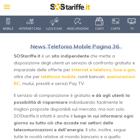
MOBILE
INTERNET CASA
LUCE E GAS
ASSICURAZIONI
CONTI
CARTE
TV
News Telefonia Mobile Pagina 36
SOStariffe.it
è un
sito indipendente
che mette a
disposizione degli utenti un servizio di confronto gratuito e
imparziale delle offerte per
Internet e telefono
,
luce e gas
,
oltre che per
telefonia mobile
, conti bancari,
assicurazioni
RC
, mutui, prestiti e servizi Pay TV.
Il servizio di comparazione è gratuito
e dà agli utenti la
possibilità di risparmiare
individuando facilmente le
migliori proposte disponibili sul mercato, ma non solo.
SOStariffe.it infatti è anche il
luogo in cui informarsi ogni
giorno su tutto ciò che accade nei settori delle
telecomunicazioni e dell’energia
. Il sito, inoltre, segue
tutte le novità relative al mondo bancario e a quello