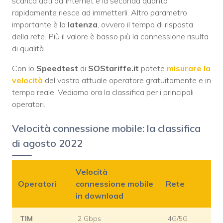
scarica dati da Internet e la seconda quanto
rapidamente riesce ad immetterli. Altro parametro
importante è la
latenza
, ovvero il tempo di risposta
della rete. Più il valore è basso più la connessione risulta
di qualità.
Con lo
Speedtest
di
SOStariffe.it
potete
misurare la
velocità
del vostro attuale operatore gratuitamente e in
tempo reale. Vediamo ora la classifica per i principali
operatori.
Velocità connessione mobile: la classifica
di agosto 2022
Velocità
Operatori
connessione mobile
Rete
in download
TIM
2 Gbps
4G/5G