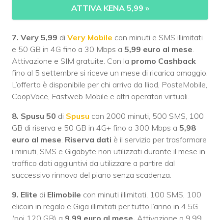
ATTIVA KENA 5,99
»
7. Very 5,99
di
Very Mobile
con minuti e SMS illimitati
e 50 GB in 4G fino a 30 Mbps a
5,99 euro al mese
.
Attivazione e SIM gratuite. Con la
promo Cashback
fino al 5 settembre si riceve un mese di ricarica omaggio.
L’offerta è disponibile per chi arriva da Iliad, PosteMobile,
CoopVoce, Fastweb Mobile e altri operatori virtuali.
8. Spusu 50
di
Spusu
con 2000 minuti, 500 SMS, 100
GB di riserva e 50 GB in 4G+ fino a 300 Mbps a
5,98
euro al mese
.
Riserva dati
è il servizio per trasformare
i minuti, SMS e Gigabyte non utilizzati durante il mese in
traffico dati aggiuntivi da utilizzare a partire dal
successivo rinnovo del piano senza scadenza.
9. Elite
di
Elimobile
con minuti illimitati, 100 SMS, 100
elicoin in regalo e Giga illimitati per tutto l’anno in 4.5G
(poi 120 GB) a
9,99 euro al mese.
Attivazione a 9,99