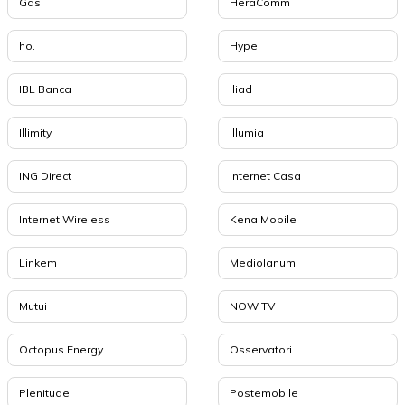
Gas
HeraComm
ho.
Hype
IBL Banca
Iliad
Illimity
Illumia
ING Direct
Internet Casa
Internet Wireless
Kena Mobile
Linkem
Mediolanum
Mutui
NOW TV
Octopus Energy
Osservatori
Plenitude
Postemobile