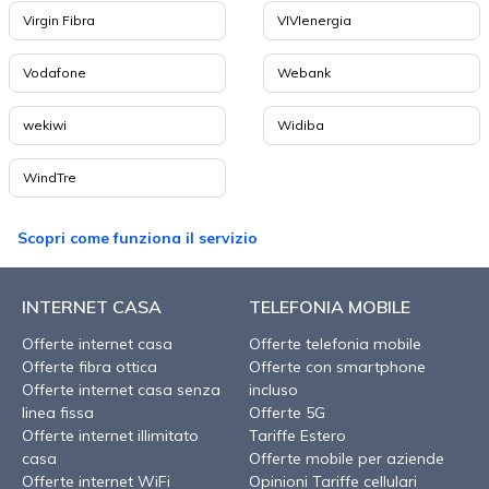
Virgin Fibra
VIVIenergia
Vodafone
Webank
wekiwi
Widiba
WindTre
Scopri come funziona il servizio
INTERNET CASA
TELEFONIA MOBILE
Offerte internet casa
Offerte telefonia mobile
Offerte fibra ottica
Offerte con smartphone
Offerte internet casa senza
incluso
linea fissa
Offerte 5G
Offerte internet illimitato
Tariffe Estero
casa
Offerte mobile per aziende
Offerte internet WiFi
Opinioni Tariffe cellulari