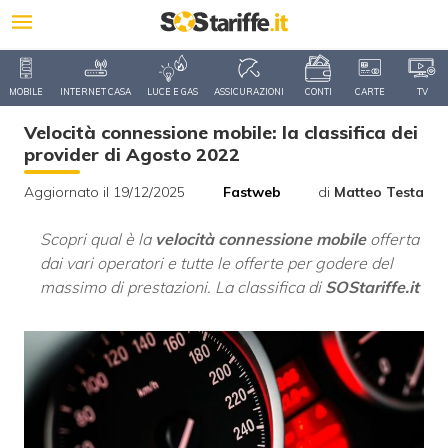
MOBILE
INTERNET CASA
LUCE E GAS
ASSICURAZIONI
CONTI
CARTE
TV
Velocità connessione mobile: la classifica dei
provider di Agosto 2022
Aggiornato il 19/12/2025
Fastweb
di
Matteo Testa
Scopri qual è la
velocità connessione mobile
offerta
dai vari operatori e tutte le offerte per godere del
massimo di prestazioni. La classifica di
SOStariffe.it