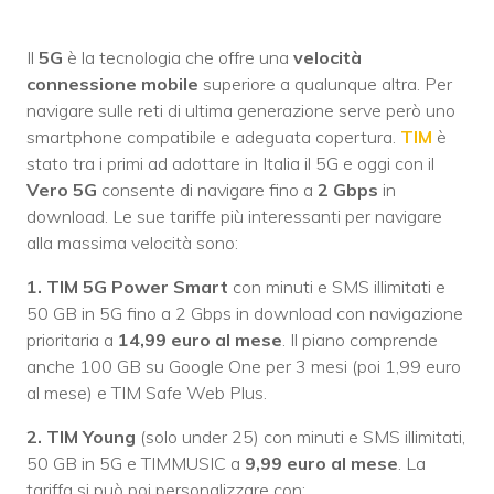
Il
5G
è la tecnologia che offre una
velocità
connessione mobile
superiore a qualunque altra. Per
navigare sulle reti di ultima generazione serve però uno
smartphone compatibile e adeguata copertura.
TIM
è
stato tra i primi ad adottare in Italia il 5G e oggi con il
Vero 5G
consente di navigare fino a
2 Gbps
in
download. Le sue tariffe più interessanti per navigare
alla massima velocità sono:
1. TIM 5G Power Smart
con minuti e SMS illimitati e
50 GB in 5G fino a 2 Gbps in download con navigazione
prioritaria a
14,99 euro al mese
. Il piano comprende
anche 100 GB su Google One per 3 mesi (poi 1,99 euro
al mese) e TIM Safe Web Plus.
2. TIM Young
(solo under 25) con minuti e SMS illimitati,
50 GB in 5G e TIMMUSIC a
9,99 euro al mese
. La
tariffa si può poi personalizzare con: