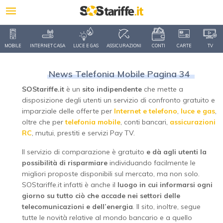
MOBILE
INTERNET CASA
LUCE E GAS
ASSICURAZIONI
CONTI
CARTE
TV
News Telefonia Mobile Pagina 34
SOStariffe.it
è un
sito indipendente
che mette a
disposizione degli utenti un servizio di confronto gratuito e
imparziale delle offerte per
Internet e telefono
,
luce e gas
,
oltre che per
telefonia mobile
, conti bancari,
assicurazioni
RC
, mutui, prestiti e servizi Pay TV.
Il servizio di comparazione è gratuito
e dà agli utenti la
possibilità di risparmiare
individuando facilmente le
migliori proposte disponibili sul mercato, ma non solo.
SOStariffe.it infatti è anche il
luogo in cui informarsi ogni
giorno su tutto ciò che accade nei settori delle
telecomunicazioni e dell’energia
. Il sito, inoltre, segue
tutte le novità relative al mondo bancario e a quello