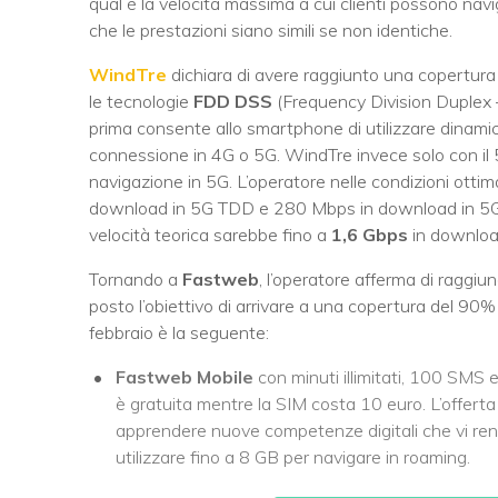
qual è la velocità massima a cui clienti possono nav
che le prestazioni siano simili se non identiche.
WindTre
dichiara di avere raggiunto una copertura
le tecnologie
FDD DSS
(Frequency Division Duplex
prima consente allo smartphone di utilizzare dinamic
connessione in 4G o 5G. WindTre invece solo con il 
navigazione in 5G. L’operatore nelle condizioni otti
download in 5G TDD e 280 Mbps in download in 5G F
velocità teorica sarebbe fino a
1,6 Gbps
in downloa
Tornando a
Fastweb
, l’operatore afferma di raggi
posto l’obiettivo di arrivare a una copertura del 90%
febbraio è la seguente:
Fastweb Mobile
con minuti illimitati, 100 SMS 
è gratuita mentre la SIM costa 10 euro. L’offert
apprendere nuove competenze digitali che vi rend
utilizzare fino a 8 GB per navigare in roaming.