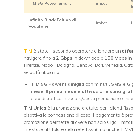
5
TIM 5G Power Smart
illimitati
f
Infinito Black Edition di
illimitati
i
Vodafone
TIM
è stato il secondo operatore a lanciare un’
offe
navigare fino a
2 Gbps
in download e
150 Mbps
in
Firenze, Napoli, Bologna, Genova, Bari, Venezia, Cata
velocità abbiamo:
TIM 5G Power Famiglia
con
minuti, SMS e Gig
mese
. Il
primo mese e attivazione sono gratu
euro di traffico incluso. Questa promozione è riser
TIM Unica
è la promozione gratuita per i clienti fis
disattiva la connessione di casa. Il pagamento è pre
promozione permette di avere non solo Giga illimita
intestate al titolare della rete fissa) ma anche TI