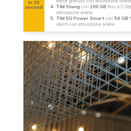
mese gratuito con attivazione onlin
In 30
TIM Young
con
100 GB
fino a 2 G
secondi
attivazione online
TIM 5G Power Smart
con
50 GB
f
clienti con attivazione online