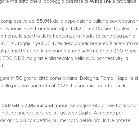
igare ma dato che si appoggia alla rete di
WindTre
è probabile
 complessiva del
95,9%
della popolazione italiane sovrappone
 – Dynamic Spectrum Sharing) e
TDD
(Time Division Duplex). La
amente lo spettro delle frequenze in modalità condivisa per la
5G TDD raggiunge il 65,40% della popolazione ed è riservata al
mali permetterebbe di raggiungere una velocità fino a 290 Mbps 
DD DDS ma grazie alla tecnica della dual connectivity la
d.
ungere in 5G grandi città come Milano, Bologna, Roma, Napoli e si
 della popolazione entro il 2025. La sua migliore offerta di
e
150 GB
a
7,95 euro al mese
. Se acquistata online l’attivazio
a include anche i corsi della Fastweb Digital Academy per
eranno più competitivi sul mercato del lavoro. In Ue potete