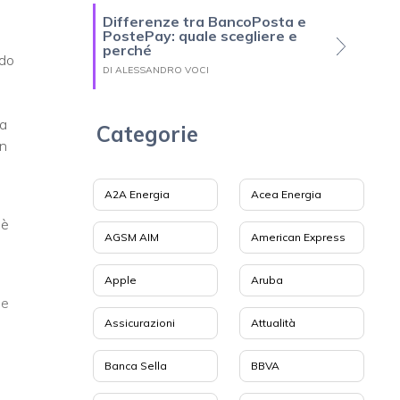
Differenze tra BancoPosta e
PostePay: quale scegliere e
perché
ndo
DI ALESSANDRO VOCI
la
Categorie
in
A2A Energia
Acea Energia
 è
AGSM AIM
American Express
Apple
Aruba
ne
Assicurazioni
Attualità
Banca Sella
BBVA