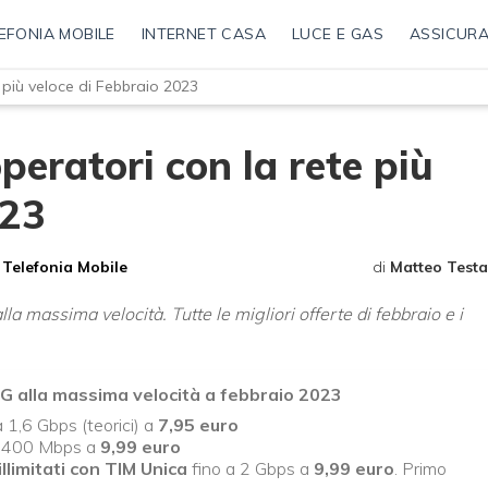
EFONIA MOBILE
INTERNET CASA
LUCE E GAS
ASSICURA
te più veloce di Febbraio 2023
operatori con la rete più
023
Telefonia Mobile
di
Matteo Testa
lla massima velocità. Tutte le migliori offerte di febbraio e i
 5G alla massima velocità a febbraio 2023
a 1,6 Gbps (teorici) a
7,95 euro
a 400 Mbps a
9,99 euro
illimitati con TIM Unica
fino a 2 Gbps a
9,99 euro
. Primo