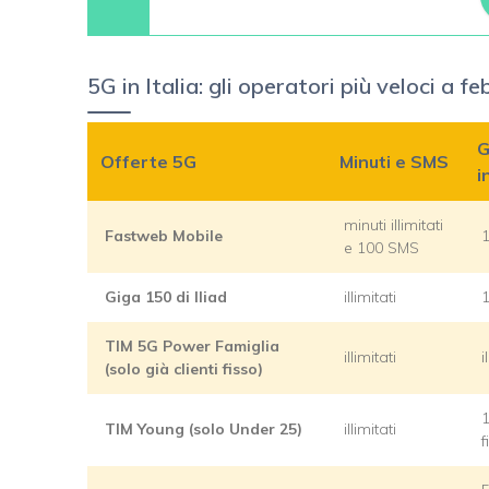
5G in Italia: gli operatori più veloci a 
G
Offerte 5G
Minuti e SMS
i
minuti illimitati
Fastweb Mobile
1
e 100 SMS
Giga 150 di Iliad
illimitati
TIM 5G Power Famiglia
illimitati
i
(solo già clienti fisso)
1
TIM Young (solo Under 25)
illimitati
f