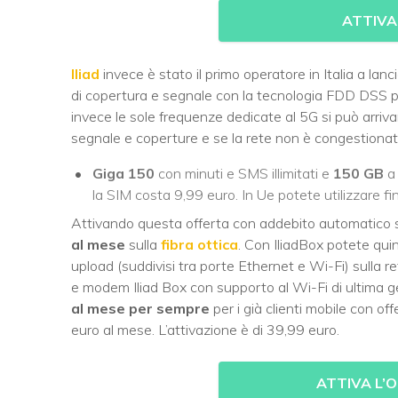
ATTIVA
Iliad
invece è stato il primo operatore in Italia a lan
di copertura e segnale con la tecnologia FDD DSS p
invece le sole frequenze dedicate al 5G si può arriva
segnale e coperture e se la rete non è congestionata
Giga 150
con minuti e SMS illimitati e
150 GB
la SIM costa 9,99 euro. In Ue potete utilizzare f
Attivando questa offerta con addebito automatico
al mese
sulla
fibra ottica
. Con IliadBox potete qui
upload (suddivisi tra porte Ethernet e Wi-Fi) sulla 
e modem Iliad Box con supporto al Wi-Fi di ultima g
al mese per sempre
per i già clienti mobile con off
euro al mese. L’attivazione è di 39,99 euro.
ATTIVA L’O