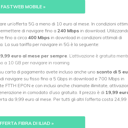
 FASTWEB MOBILE
»
ciare un’offerta 5G a meno di 10 euro al mese. In condizioni ottim
ermettere di navigare fino a
240 Mbps
in download. Utilizzand
re fino a circa
400 Mbps
in download in condizioni ottimali di
. La sua tariffa per navigare in 5G è la seguente:
a
9,99 euro al mese per sempre
. L’attivazione è gratuita ment
ino a 10 GB per navigare in roaming
 su carta di pagamento avete incluso anche uno
sconto di 5 e
ndi navigare su fisso fino a 5 Gbps in download e 700 Mbps in
rete FTTH EPON e con inclusi anche chiamate illimitate, attivazi
enerazione in comodato d’uso gratuito. Il prezzo è di
19,99 eur
erta da 9,99 euro al mese. Per tutti gli altri l’offerta costa 24,99
FFERTA FIBRA DI ILIAD
»