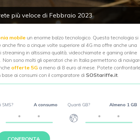
a rete più veloce di Febbraio 2023
nia mobile
un enorme balzo tecnologico. Questa tecnologia si
e anche fino a cinque volte superiore al 4G ma offre anche una
di streaming in altissima qualità, videochiamate e gaming online
 Non sono molti gli operatori che in Italia permettono di naviga
anche
offerte 5G
a meno di 8 euro al mese. Potete confrontarl
n base ai consumi con il comparatore di
SOStariffe.it
.
i SMS?
A consumo
Quanti GB?
Almeno 1 GB
CONFRONTA