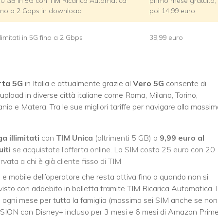
0 GB in 5G con TIM Ricarica Automatica
primo mese gratuito,
ino a 2 Gbps in download
poi 14,99 euro
llimitati in 5G fino a 2 Gbps
39,99 euro
rta 5G
in Italia e attualmente grazie al
Vero 5G
consente di
 upload in diverse città italiane come Roma, Milano, Torino,
nia e Matera. Tra le sue migliori tariffe per navigare alla massi
a illimitati
con
TIM Unica
(altrimenti 5 GB) a
9,99 euro al
iti
se acquistate l’offerta online. La SIM costa 25 euro con 20
vata a chi è già cliente fisso di TIM
so e mobile dell’operatore che resta attiva fino a quando non si
visto con addebito in bolletta tramite TIM Ricarica Automatica. 
ti ogni mese per tutta la famiglia (massimo sei SIM anche se non
MVISION con Disney+ incluso per 3 mesi e 6 mesi di Amazon Prim