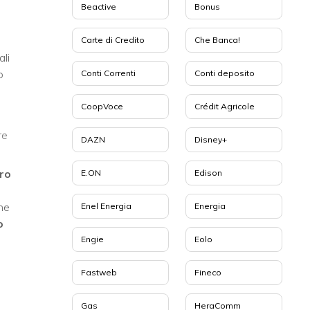
Beactive
Bonus
Carte di Credito
Che Banca!
ali
o
Conti Correnti
Conti deposito
CoopVoce
Crédit Agricole
re
DAZN
Disney+
uro
E.ON
Edison
one
Enel Energia
Energia
o
Engie
Eolo
Fastweb
Fineco
Gas
HeraComm