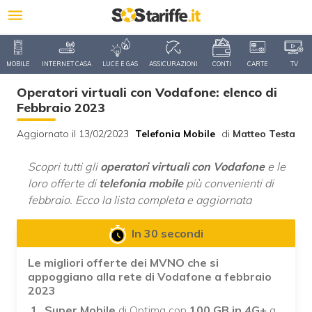
MOBILE
INTERNET CASA
LUCE E GAS
ASSICURAZIONI
CONTI
CARTE
TV
Operatori virtuali con Vodafone: elenco di
Febbraio 2023
Aggiornato il 13/02/2023
Telefonia Mobile
di
Matteo Testa
Scopri tutti gli
operatori virtuali con Vodafone
e le
loro offerte di
telefonia mobile
più convenienti di
febbraio. Ecco la lista completa e aggiornata
In 30 secondi
Le migliori offerte dei MVNO che si
appoggiano alla rete di Vodafone a febbraio
2023
Super Mobile
di Optima con
100 GB in 4G+
a