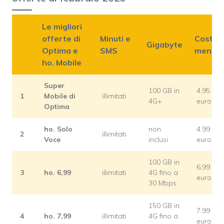
Le migliori
offerte di
Minuti e
Costo
Gigabyte
Optima e
SMS
mensil
ho. Mobile
Super
100 GB in
4,95
1
Mobile di
illimitati
4G+
euro
Optima
ho. Solo
non
4.99
2
illimitati
Voce
inclusi
euro
100 GB in
6,99
3
ho. 6,99
illimitati
4G fino a
euro
30 Mbps
150 GB in
7,99
4
ho. 7,99
illimitati
4G fino a
euro