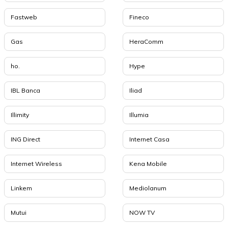
Fastweb
Fineco
Gas
HeraComm
ho.
Hype
IBL Banca
Iliad
Illimity
Illumia
ING Direct
Internet Casa
Internet Wireless
Kena Mobile
Linkem
Mediolanum
Mutui
NOW TV