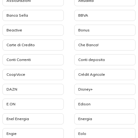
Assicurazioni
Attualità
Banca Sella
BBVA
Beactive
Bonus
Carte di Credito
Che Banca!
Conti Correnti
Conti deposito
CoopVoce
Crédit Agricole
DAZN
Disney+
E.ON
Edison
Enel Energia
Energia
Engie
Eolo