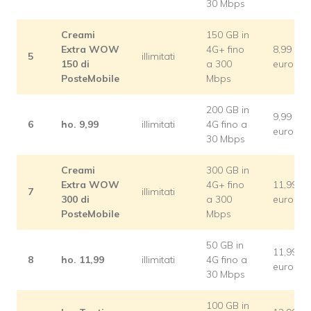
30 Mbps
Creami
150 GB in
Extra WOW
4G+ fino
8,99
5
illimitati
150 di
a 300
euro
PosteMobile
Mbps
200 GB in
9,99
6
ho. 9,99
illimitati
4G fino a
euro
30 Mbps
Creami
300 GB in
Extra WOW
4G+ fino
11,99
7
illimitati
300 di
a 300
euro
PosteMobile
Mbps
50 GB in
11,99
8
ho. 11,99
illimitati
4G fino a
euro
30 Mbps
100 GB in