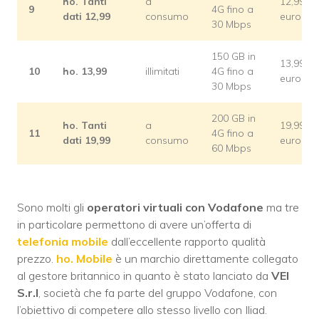
ho. Tanti
a
12,99
9
4G fino a
dati 12,99
consumo
euro
30 Mbps
150 GB in
13,99
10
ho. 13,99
illimitati
4G fino a
euro
30 Mbps
200 GB in
ho. Tanti
a
19,99
11
4G fino a
dati 19,99
consumo
euro
60 Mbps
Sono molti gli
operatori virtuali con Vodafone
ma tre
in particolare permettono di avere un’offerta di
telefonia mobile
dall’eccellente rapporto qualità
prezzo.
ho. Mobile
è un marchio direttamente collegato
al gestore britannico in quanto è stato lanciato da
VEI
S.r.l
, società che fa parte del gruppo Vodafone, con
l’obiettivo di competere allo stesso livello con Iliad.