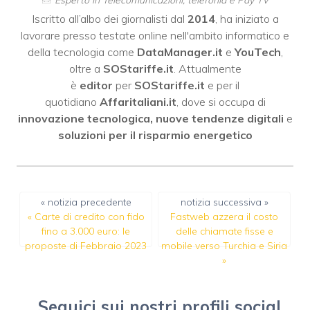
Iscritto all’albo dei giornalisti dal
2014
, ha iniziato a
lavorare presso testate online nell'ambito informatico e
della tecnologia come
DataManager.it
e
YouTech
,
oltre a
SOStariffe.it
. Attualmente
è
editor
per
SOStariffe.it
e per il
quotidiano
Affaritaliani.it
, dove si occupa di
innovazione tecnologica, nuove tendenze digitali
e
soluzioni per il risparmio energetico
« notizia precedente
notizia successiva »
«
Carte di credito con fido
Fastweb azzera il costo
fino a 3.000 euro: le
delle chiamate fisse e
proposte di Febbraio 2023
mobile verso Turchia e Siria
»
Seguici sui nostri profili social