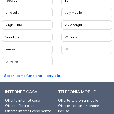
Tooway
TV
Unicredit
Very Mobile
Virgin Fibra
VIVIenergia
Vodafone
Webank
wekiwi
Widiba
WindTre
Scopri come funziona il servizio
INTERNET CASA
TELEFONIA MOBILE
Offerte internet casa
Offerte telefonia mobile
Offerte fibra ottica
Offerte con smartphone
Offerte internet casa senza
incluso