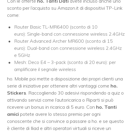
Con le offerte
ho. Tanti Dati
avete incluso anche uno
sconto per l’acquisto su Amazon.it di dispositivi TP-Link
come:
Router Basic TL-MR6400 (sconto di 10
euro): Single-band con connessione wireless 2.4GHz
Router Advanced Archer MR600 (sconto di 15
euro):
Dual-band con connessione wireless 2.4GHz
e 5GHz
Mesh: Deco E4 – 3-pack (sconto di 20 euro): per
amplificare il segnale wireless
ho. Mobile poi mette a disposizione dei propri clienti una
serie di iniziative per ottenere altri vantaggi come
ho.
Stickers
. Raccogliendo 30 adesivi rispondendo a quiz o
attivando servizi come l’autoricarica o Riparti si può
ricevere un bonus in ricarica di 5 euro. Con
ho. Tanti
amici
potete avere lo stesso premio per ogni
conoscente che si convince a passare a ho. e se questo
è cliente di Iliad e altri operatori virtuali si riceve un