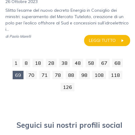
26 Ottobre 2023
Slitta l’esame del nuovo decreto Energia in Consiglio dei
ministri: superamento del Mercato Tutelato, creazione di un
polo per l’eolico offshore al Sud e concessioni sull’idroelettrico
i...
di
Paolo Marelli
LEGGI TUTTO
1
8
18
28
38
48
58
67
68
69
70
71
78
88
98
108
118
126
Seguici sui nostri profili social