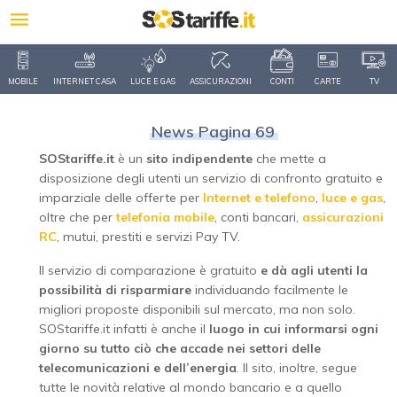
MOBILE
INTERNET CASA
LUCE E GAS
ASSICURAZIONI
CONTI
CARTE
TV
News Pagina 69
SOStariffe.it
è un
sito indipendente
che mette a
disposizione degli utenti un servizio di confronto gratuito e
imparziale delle offerte per
Internet e telefono
,
luce e gas
,
oltre che per
telefonia mobile
, conti bancari,
assicurazioni
RC
, mutui, prestiti e servizi Pay TV.
Il servizio di comparazione è gratuito
e dà agli utenti la
possibilità di risparmiare
individuando facilmente le
migliori proposte disponibili sul mercato, ma non solo.
SOStariffe.it infatti è anche il
luogo in cui informarsi ogni
giorno su tutto ciò che accade nei settori delle
telecomunicazioni e dell’energia
. Il sito, inoltre, segue
tutte le novità relative al mondo bancario e a quello