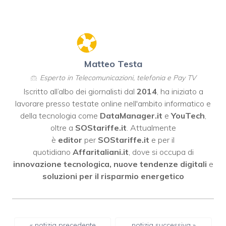
Matteo Testa
Esperto in Telecomunicazioni, telefonia e Pay TV
Iscritto all’albo dei giornalisti dal
2014
, ha iniziato a
lavorare presso testate online nell'ambito informatico e
della tecnologia come
DataManager.it
e
YouTech
,
oltre a
SOStariffe.it
. Attualmente
è
editor
per
SOStariffe.it
e per il
quotidiano
Affaritaliani.it
, dove si occupa di
innovazione tecnologica, nuove tendenze digitali
e
soluzioni per il risparmio energetico
« notizia precedente
notizia successiva »