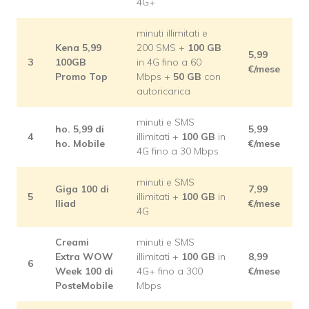
4G+
minuti illimitati e
Kena 5,99
200 SMS +
100 GB
5,99
3
100GB
in 4G fino a 60
€/mese
Promo Top
Mbps +
50 GB
con
autoricarica
minuti e SMS
ho. 5,99 di
5,99
4
illimitati +
100 GB
in
ho. Mobile
€/mese
4G fino a 30 Mbps
minuti e SMS
Giga 100 di
7,99
5
illimitati +
100 GB
in
Iliad
€/mese
4G
Creami
minuti e SMS
Extra WOW
illimitati +
100 GB
in
8,99
6
Week 100 di
4G+ fino a 300
€/mese
PosteMobile
Mbps