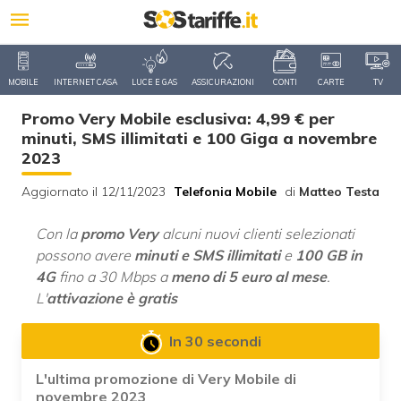
MOBILE
INTERNET CASA
LUCE E GAS
ASSICURAZIONI
CONTI
CARTE
TV
Promo Very Mobile esclusiva: 4,99 € per
minuti, SMS illimitati e 100 Giga a novembre
2023
Aggiornato il 12/11/2023
Telefonia Mobile
di
Matteo Testa
Con la
promo Very
alcuni nuovi clienti selezionati
possono avere
minuti e SMS illimitati
e
100 GB in
4G
fino a 30 Mbps a
meno di 5 euro al mese
.
L'
attivazione è gratis
In 30 secondi
L'ultima promozione di Very Mobile di
novembre 2023