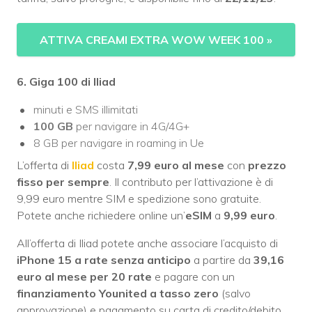
ATTIVA CREAMI EXTRA WOW WEEK 100
»
6. Giga 100 di Iliad
minuti e SMS illimitati
100 GB
per navigare in 4G/4G+
8 GB per navigare in roaming in Ue
L’offerta di
Iliad
costa
7,99 euro al mese
con
prezzo
fisso per sempre
. Il contributo per l’attivazione è di
9,99 euro mentre SIM e spedizione sono gratuite.
Potete anche richiedere online un’
eSIM
a
9,99 euro
.
All’offerta di Iliad potete anche associare l’acquisto di
iPhone 15 a rate senza anticipo
a partire da
39,16
euro al mese per 20 rate
e pagare con un
finanziamento Younited a tasso zero
(salvo
approvazione) e pagamento su carta di credito/debito.