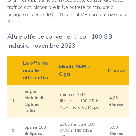
traffico dati disponibile in Ue potrete continuare a
navigare al costo di 0,219 cent al MB con tariffazione al
KB.
Altre offerte convenienti con 100 GB
inclusi a novembre 2023
Le offerte
Minuti, SMS e
mobile
Prezzo
Giga
alternative
Super
minuti e SMS
Mobile di
4,95
1
illimitati +
100 GB
in
Optima
€/mese
4G+ fino a 60 Mbps
Italia
2000 minuti e 500
Spusu 100
5,98
2
SMS +
100 GB
in
di Spusu
€/mese