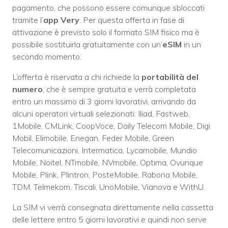
pagamento, che possono essere comunque sbloccati
tramite l’
app Very
. Per questa offerta in fase di
attivazione è previsto solo il formato SIM fisico ma è
possibile sostituirla gratuitamente con un’
eSIM
in un
secondo momento.
L’offerta è riservata a chi richiede la
portabilità del
numero
, che è sempre gratuita e verrà completata
entro un massimo di 3 giorni lavorativi, arrivando da
alcuni operatori virtuali selezionati: Iliad, Fastweb,
1Mobile, CMLink, CoopVoce, Daily Telecom Mobile, Digi
Mobil, Elimobile, Enegan, Feder Mobile, Green
Telecomunicazioni, Intermatica, Lycamobile, Mundio
Mobile, Noitel, NTmobile, NVmobile, Optima, Ovunque
Mobile, Plink, Plintron, PosteMobile, Rabona Mobile,
TDM, Telmekom, Tiscali, UnoMobile, Vianova e WithU.
La SIM vi verrà consegnata direttamente nella cassetta
delle lettere entro 5 giorni lavorativi e quindi non serve