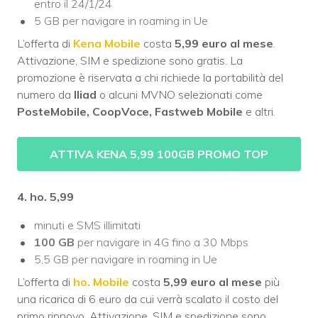
entro il 24/1/24
5 GB per navigare in roaming in Ue
L’offerta di
Kena Mobile
costa
5,99 euro al mese
.
Attivazione, SIM e spedizione sono gratis. La
promozione è riservata a chi richiede la portabilità del
numero da
Iliad
o alcuni MVNO selezionati come
PosteMobile, CoopVoce, Fastweb Mobile
e altri.
ATTIVA KENA 5,99 100GB PROMO TOP
4. ho. 5,99
minuti e SMS illimitati
100 GB
per navigare in 4G fino a 30 Mbps
5,5 GB per navigare in roaming in Ue
L’offerta di
ho. Mobile
costa
5,99 euro al mese
più
una ricarica di 6 euro da cui verrà scalato il costo del
primo rinnovo. Attivazione, SIM e spedizione sono