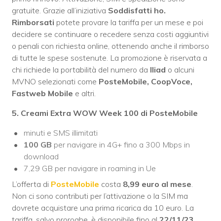
gratuite. Grazie all’iniziativa
Soddisfatti ho.
Rimborsati
potete provare la tariffa per un mese e poi
decidere se continuare o recedere senza costi aggiuntivi
o penali con richiesta online, ottenendo anche il rimborso
di tutte le spese sostenute. La promozione è riservata a
chi richiede la portabilità del numero da
Iliad
o alcuni
MVNO selezionati come
PosteMobile, CoopVoce,
Fastweb Mobile
e altri.
5. Creami Extra WOW
Week 100 di PosteMobile
minuti e SMS illimitati
100 GB
per navigare in 4G+ fino a 300 Mbps in
download
7,29 GB per navigare in roaming in Ue
L’offerta di
PosteMobile
costa
8,99 euro al mese
.
Non ci sono contributi per l’attivazione o la SIM ma
dovrete acquistare una prima ricarica da 10 euro. La
tariffa, salvo proroghe, è disponibile fino al
22/11/23
.