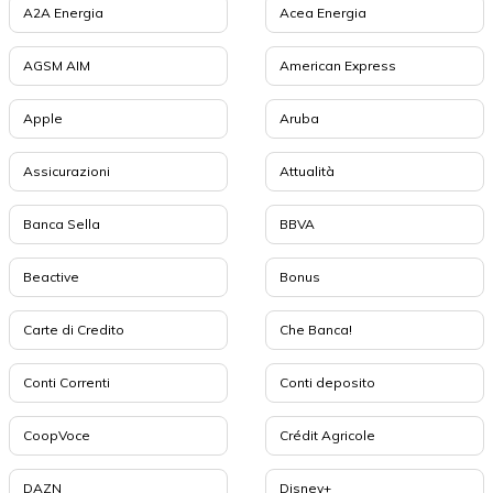
A2A Energia
Acea Energia
AGSM AIM
American Express
Apple
Aruba
Assicurazioni
Attualità
Banca Sella
BBVA
Beactive
Bonus
Carte di Credito
Che Banca!
Conti Correnti
Conti deposito
CoopVoce
Crédit Agricole
DAZN
Disney+