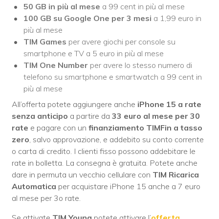
50 GB in più al mese
a 99 cent in più al mese
100 GB su Google One per 3 mesi
a 1,99 euro in
più al mese
TIM Games
per avere giochi per console su
smartphone e TV a 5 euro in più al mese
TIM One Number
per avere lo stesso numero di
telefono su smartphone e smartwatch a 99 cent in
più al mese
All’offerta potete aggiungere anche
iPhone 15 a rate
senza anticipo
a partire da
33 euro al mese per 30
rate
e pagare con un
finanziamento TIMFin a tasso
zero
, salvo approvazione, e addebito su conto corrente
o carta di credito. I clienti fisso possono addebitare le
rate in bolletta. La consegna è gratuita. Potete anche
dare in permuta un vecchio cellulare con
TIM Ricarica
Automatica
per acquistare iPhone 15 anche a 7 euro
al mese per 3o rate.
Se attivate
TIM Young
potete attivare l’
offerta