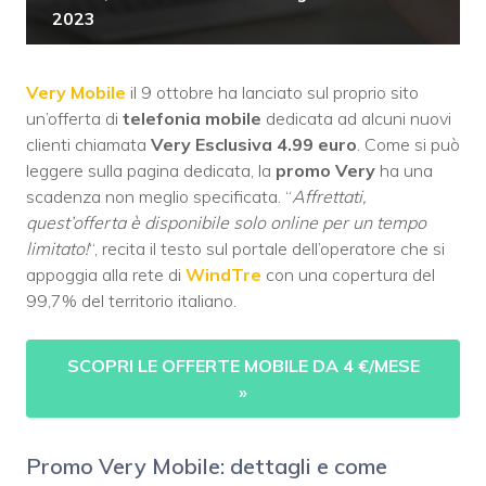
2023
Very Mobile
il 9 ottobre ha lanciato sul proprio sito
un’offerta di
telefonia mobile
dedicata ad alcuni nuovi
clienti chiamata
Very Esclusiva 4.99 euro
. Come si può
leggere sulla pagina dedicata, la
promo Very
ha una
scadenza non meglio specificata. “
Affrettati,
quest’offerta è disponibile solo online per un tempo
limitato!
“, recita il testo sul portale dell’operatore che si
appoggia alla rete di
WindTre
con una copertura del
99,7% del territorio italiano.
SCOPRI LE OFFERTE MOBILE DA 4 €/MESE
»
Promo Very Mobile: dettagli e come