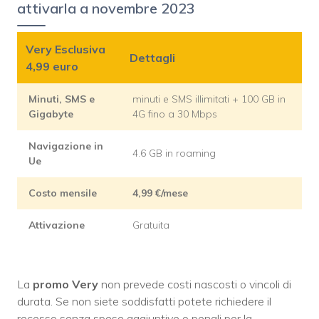
attivarla a novembre 2023
Very Esclusiva
Dettagli
4,99 euro
Minuti, SMS e
minuti e SMS illimitati + 100 GB in
Gigabyte
4G fino a 30 Mbps
Navigazione in
4.6 GB in roaming
Ue
Costo mensile
4,99 €/mese
Attivazione
Gratuita
La
promo Very
non prevede costi nascosti o vincoli di
durata. Se non siete soddisfatti potete richiedere il
recesso senza spese aggiuntive o penali per la