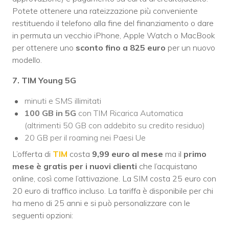
Potete ottenere una rateizzazione più conveniente
restituendo il telefono alla fine del finanziamento o dare
in permuta un vecchio iPhone, Apple Watch o MacBook
per ottenere uno
sconto fino a 825 euro
per un nuovo
modello.
7. TIM Young 5G
minuti e SMS illimitati
100 GB in 5G
con TIM Ricarica Automatica
(altrimenti 50 GB con addebito su credito residuo)
20 GB per il roaming nei Paesi Ue
L’offerta di
TIM
costa
9,99 euro al mese
ma il
primo
mese è gratis per i nuovi clienti
che l’acquistano
online, così come l’attivazione. La SIM costa 25 euro con
20 euro di traffico incluso. La tariffa è disponibile per chi
ha meno di 25 anni e si può personalizzare con le
seguenti opzioni: