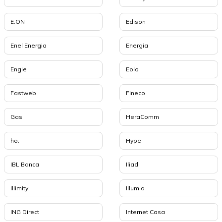
E.ON
Edison
Enel Energia
Energia
Engie
Eolo
Fastweb
Fineco
Gas
HeraComm
ho.
Hype
IBL Banca
Iliad
Illimity
Illumia
ING Direct
Internet Casa