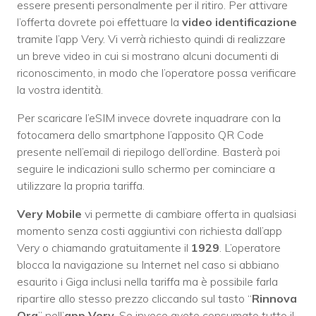
essere presenti personalmente per il ritiro. Per attivare
l’offerta dovrete poi effettuare la
video identificazione
tramite l’app Very. Vi verrà richiesto quindi di realizzare
un breve video in cui si mostrano alcuni documenti di
riconoscimento, in modo che l’operatore possa verificare
la vostra identità.
Per scaricare l’eSIM invece dovrete inquadrare con la
fotocamera dello smartphone l’apposito QR Code
presente nell’email di riepilogo dell’ordine. Basterà poi
seguire le indicazioni sullo schermo per cominciare a
utilizzare la propria tariffa.
Very Mobile
vi permette di cambiare offerta in qualsiasi
momento senza costi aggiuntivi con richiesta dall’app
Very o chiamando gratuitamente il
1929
. L’operatore
blocca la navigazione su Internet nel caso si abbiano
esaurito i Giga inclusi nella tariffa ma è possibile farla
ripartire allo stesso prezzo cliccando sul tasto “
Rinnova
Ora
” nell’
app Very
. Se invece avete consumato tutto il