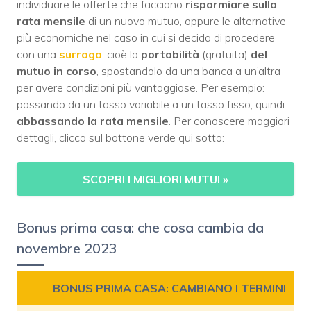
individuare le offerte che facciano
risparmiare sulla
rata mensile
di un nuovo mutuo, oppure le alternative
più economiche nel caso in cui si decida di procedere
con una
surroga
, cioè la
portabilità
(gratuita)
del
mutuo in corso
, spostandolo da una banca a un’altra
per avere condizioni più vantaggiose. Per esempio:
passando da un tasso variabile a un tasso fisso, quindi
abbassando la rata mensile
. Per conoscere maggiori
dettagli, clicca sul bottone verde qui sotto:
SCOPRI I MIGLIORI MUTUI »
Bonus prima casa: che cosa cambia da
novembre 2023
BONUS PRIMA CASA: CAMBIANO I TERMINI