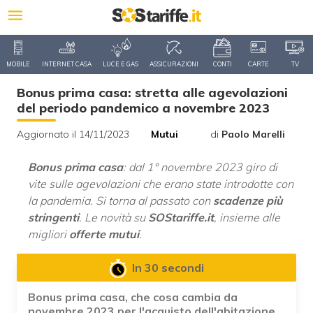
MOBILE
INTERNET CASA
LUCE E GAS
ASSICURAZIONI
CONTI
CARTE
TV
Bonus prima casa: stretta alle agevolazioni
del periodo pandemico a novembre 2023
Aggiornato il 14/11/2023
Mutui
di
Paolo Marelli
Bonus prima casa
: dal 1° novembre 2023 giro di
vite sulle agevolazioni che erano state introdotte con
la pandemia. Si torna al passato con
scadenze più
stringenti
. Le novità su
SOStariffe.it
, insieme alle
migliori
offerte mutui
.
In 30 secondi
Bonus prima casa, che cosa cambia da
novembre 2023 per l'acquisto dell'abitazione