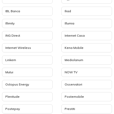
IBL Banca
Iliad
Illimity
Illumia
ING Direct
Internet Casa
Internet Wireless
Kena Mobile
Linkem
Mediolanum
Mutui
NOW TV
Octopus Energy
Osservatori
Plenitude
Postemobile
Postepay
Prestiti