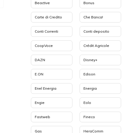
Beactive
Bonus
Carte di Credito
Che Banca!
Conti Correnti
Conti deposito
CoopVoce
Crédit Agricole
DAZN
Disney+
E.ON
Edison
Enel Energia
Energia
Engie
Eolo
Fastweb
Fineco
Gas
HeraComm