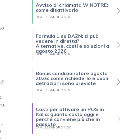
Avviso di chiamata WINDTRE:
come disattivarlo
DI ALESSANDRO VOCI
no
Formula 1 su DAZN: si può
vedere in diretta?
Alternative, costi e soluzioni a
agosto 2026
DI ALESSANDRO VOCI
Bonus condizionatore agosto
2026: come richiederlo e quali
di
detrazioni sono previste
DI ALESSANDRO VOCI
o
ra:
Costi per attivare un POS in
Italia: quanto costa oggi e
perché conviene più che in
passato
he
DI ALESSANDRO VOCI
i