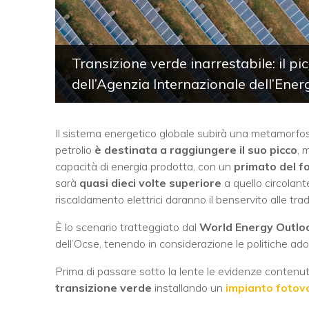
Transizione verde inarrestabile: il picc
dell’Agenzia Internazionale dell’Ener
Il sistema energetico globale subirà una metamorfosi
petrolio
è destinata a raggiungere il suo picco
, 
capacità di energia prodotta, con un
primato del f
sarà
quasi dieci volte superiore
a quello circolant
riscaldamento elettrici daranno il benservito alle tradi
È lo scenario tratteggiato dal
World Energy Outlo
dell’Ocse, tenendo in considerazione le politiche adot
Prima di passare sotto la lente le evidenze contenut
transizione verde
installando un
impianto fotov