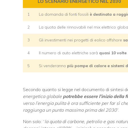
LO SCENARIO ENERGETICO NEL 2030
1
La domanda di fonti fossili
è destinata a raggi
2
La quota delle rinnovabili nel mix elettrico glob
3
Gli investimenti nei progetti di eolico offshore
sa
4
Il numero di auto elettriche sarà
quasi 10 volte
5
Si venderanno
più pompe di calore e sistemi d
Secondo quanto si legge nel documento di sintesi d
energetica globale
potrebbe essere l’inizio della fi
verso l’energia pulita è ora sufficiente per far sì 
raggiunga un punto massimo prima del 2030
”.
Non solo: “
la quota di carbone, petrolio e gas natu