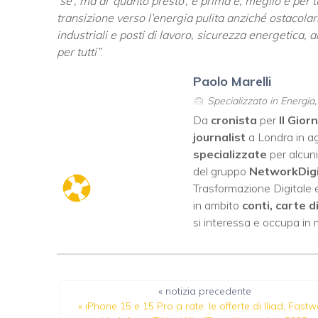
‘se’, ma di ‘quanto presto’, e prima è, meglio è per t
transizione verso l’energia pulita anziché ostacolar
industriali e posti di lavoro, sicurezza energetica, 
per tutti”
.
Paolo Marelli
Specializzato in Energia
Da
cronista
per
Il Gior
journalist
a Londra in ag
specializzate
per alcuni
del gruppo
NetworkDig
Trasformazione Digitale e
in ambito
conti, carte d
si interessa e occupa in
« notizia precedente
«
iPhone 15 e 15 Pro a rate: le offerte di Iliad, Fastw