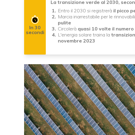
La transizione verde al 2030, secon
Entro il 2030 si registrerà
il picco 
Marcia inarrestabile per le rinnovabi
pulite
In 30
Circolerà
quasi 10 volte il numero d
secondi
L'energia solare traina la
transizio
novembre 2023