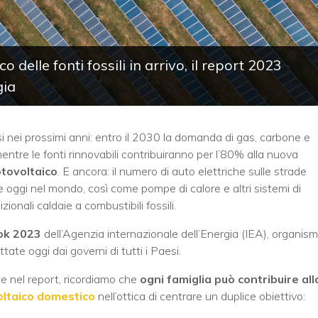
o delle fonti fossili in arrivo, il report 2023
gia
 nei prossimi anni: entro il 2030 la domanda di gas, carbone e
mentre le fonti rinnovabili contribuiranno per l’80% alla nuova
otovoltaico
. E ancora: il numero di auto elettriche sulle strade
e oggi nel mondo, così come pompe di calore e altri sistemi di
zionali caldaie a combustibili fossili.
ok 2023
dell’Agenzia internazionale dell’Energia (IEA), organis
tate oggi dai governi di tutti i Paesi.
e nel report, ricordiamo che
ogni famiglia può contribuire all
oltaico domestico
nell’ottica di centrare un duplice obiettivo: