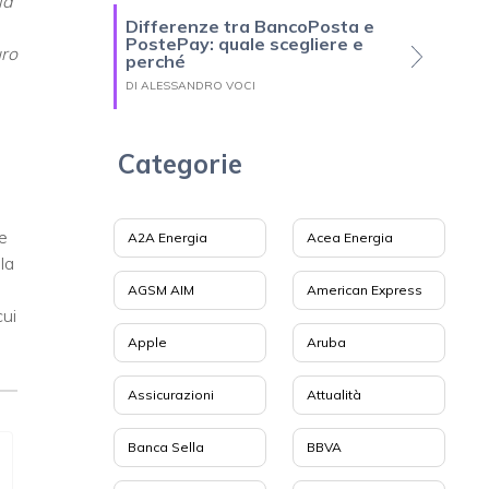
la
Differenze tra BancoPosta e
PostePay: quale scegliere e
uro
perché
DI ALESSANDRO VOCI
Categorie
e
A2A Energia
Acea Energia
la
i
AGSM AIM
American Express
cui
Apple
Aruba
Assicurazioni
Attualità
Banca Sella
BBVA