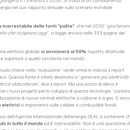
giungerà il 73% entro il 2030. Si tratta di un cambiamento
’energia nel suo rapporto annuale sullo scenario mondiale
 inarrestabile delle fonti “pulite”
, che nel 2030 “
giocheran
ello che ricoprono oggi
”, si legge ancora nelle 353 pagine del
mix elettrico globale
si avvicinerà al 50%
, rispetto all’attuale
te superiore a quello circolante nel mondo.
uolo chiave nella “rivoluzione” verde ormai in marcia, il report
ico. Questa fonte è infatti destinata a “
generare più elettricità 
trico statunitense
”, dice il report. Ma uno posto di rilievo è
per i nuovi progetti per lo sviluppo di questa tecnologia “
sarann
realizzazione di nuove centrali elettriche a carbone e a gas. E anco
 elettrici
si imporranno sulle caldaie a combustibili fossili.
tivo dell’Agenzia internazionale dell’energia (IEA), a sostenere c
do in tutto il mondo
ed è inarrestabile. Non è una questione d