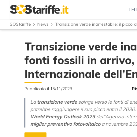
TEL
SOStariffe
News
Transizione verde inarrestabile: il picco de
Transizione verde inar
fonti fossili in arrivo
Internazionale dell’E
Pubblicato il 15/11/2023
Ri
La
transizione verde
spinge verso le fonti di ene
potrebbe raggiungere il suo picco entro il 2030.
World Energy Outlook 2023
dell’Agenzia intern
miglior preventivo fotovoltaico
a novembre 202