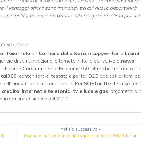
utti noi. I governi, le aziende e gli investitori devono sostenere 
la. I vantaggi offerti sono immensi, tra cui nuove opportunità
aria più pulita, accesso universale all’energia e un clima più sic
, Conti e Carte
no
,
Il Giornale
e il
Corriere della Sera
, a
copywriter
e
brand
enzie di comunicazione; è tornato in Italia per scrivere
news
 siti come
CorCom
e SpacEconomy360, oltre che testate onlin
ital360
, contenitore di testate e portali B2B dedicati ai temi del
 dell’Innovazione Imprenditoriale. Per
SOStariffe.it
scrive test
i credito, internet e telefonia, tv e luce e gas
, argomenti di 
 maniera professionale dal 2022.
notizia successiva »
eb,
Donne e indipendenza finanziaria: meno del 60% ha un