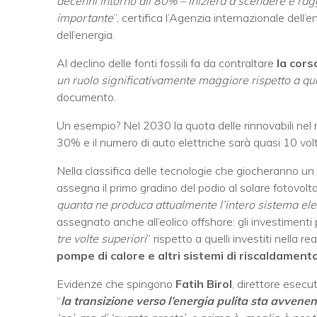
decenni intorno all’80% – inizierà a scendere e rag
importante
”, certifica l’Agenzia internazionale dell
dell’energia.
Al declino delle fonti fossili fa da contraltare
la corsa
un ruolo significativamente maggiore rispetto a qu
documento.
Un esempio? Nel 2030 la quota delle rinnovabili nel 
30% e il numero di auto elettriche sarà quasi 10 vol
Nella classifica delle tecnologie che giocheranno un r
assegna il primo gradino del podio al solare fotovolta
quanta ne produca attualmente l’intero sistema elet
assegnato anche all’eolico offshore: gli investimenti 
tre volte superiori
” rispetto a quelli investiti nella 
pompe di calore e altri sistemi di riscaldamento
Evidenze che spingono
Fatih Birol
, direttore esecu
“
la transizione verso l’energia pulita sta avvenen