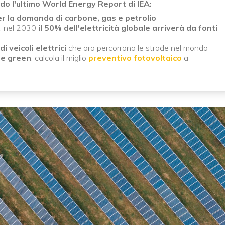
do l'ultimo World Energy Report di IEA:
per la domanda di carbone, gas e petrolio
li: nel 2030
il 50% dell'elettricità globale arriverà da fonti
i veicoli elettrici
che ora percorrono le strade nel mondo
ne green
: calcola il miglio
preventivo fotovoltaico
a