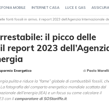
EFONIA MOBILE
INTERNET CASA
LUCE E GAS
ASSICURA
lle fonti fossili in arrivo, il report 2023 dell’Agenzia Internazionale d
restabile: il picco delle
, il report 2023 dell’Agenzi
nergia
sparmio Energetico
di
Paolo Marelli
rgia pulita e riduce la “fame” globale di combustibili fossili, ch
 La fotografia del comparto energetico mondiale scattata dal
azionale dell’energia (IEA) e un focus su come calcolare il
3 con il
comparatore di SOStariffe.it
.