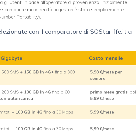
ra gli utenti in base all’operatore di provenienza. Inizialmente
comparire ma in realtà ai gestori è stato semplicemente
umber Portability).
selezionate con il comparatore di SOStariffe.it a
e Gigabyte
Costo mensile
i e 500 SMS +
150 GB in 4G+
fino a 300
5,98
€/mese per
sempre
i e 200 SMS +
100 GB in 4G
fino a 60
primo mese gratis
, poi
con autoricarica
5,99
€/mese
imitati +
100 GB in 4G
fino a 30 Mbps
5,99
€/mese
imitati +
100 GB in 4G
fino a 30 Mbps
5,99
€/mese