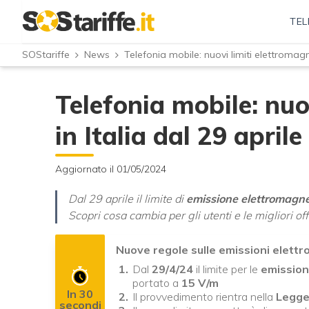
TEL
SOStariffe
News
Telefonia mobile: nuovi limiti elettromagne
Telefonia mobile: nuo
in Italia dal 29 april
Aggiornato il 01/05/2024
Dal 29 aprile il limite di
emissione elettromagne
Scopri cosa cambia per gli utenti e le migliori of
Nuove regole sulle emissioni elettr
Dal
29/4/24
il limite per le
emission
portato a
15 V/m
In 30
Il provvedimento rientra nella
Legge
secondi