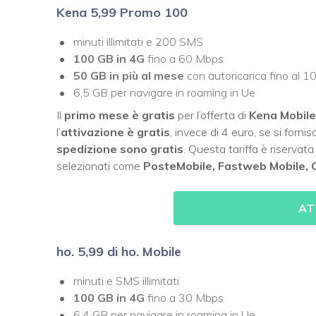
Kena 5,99 Promo 100
minuti illimitati e 200 SMS
100 GB
in 4G
fino a 60 Mbps
50 GB in più al mese
con autoricarica fino al 1
6,5 GB per navigare in roaming in Ue
Il
primo mese è gratis
per l’offerta di
Kena Mobile
l’
attivazione è gratis
, invece di 4 euro, se si forn
spedizione sono gratis
. Questa tariffa è riservata
selezionati come
PosteMobile, Fastweb Mobile,
AT
ho. 5,99 di ho. Mobile
minuti e SMS illimitati
100 GB in 4G
fino a 30 Mbps
6,4 GB per navigare in roaming in Ue