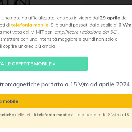
una nota ha ufficializzato l’entrata in vigore dal
29 aprile
dei
eti di
telefonia mobile
. Si è quindi passati dalla soglia di
6 V/m
ta motivata dal MIMIT per “
amplificare l’adozione del 5G
“.
trasmettere con una intensità maggiore e quindi non solo di
 coprire un’area più ampia.
 LE OFFERTE MOBILE
»
lettromagnetiche portato a 15 V/m ad aprile 2024
ia mobile
netiche
delle reti di
telefonia mobile
è stato portato da 6 V/m a
15