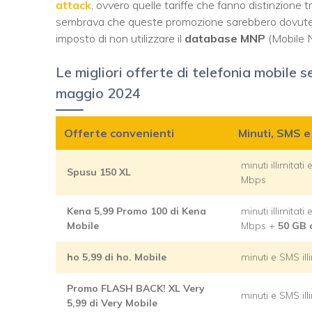
attack
, ovvero quelle tariffe che fanno distinzione t
sembrava che queste promozione sarebbero dovute s
imposto di non utilizzare il
database MNP
(Mobile N
Le migliori offerte di telefonia mobile 
maggio 2024
Offerte convenienti
Minuti, SMS 
minuti illimitat
Spusu 150 XL
Mbps
Kena 5,99 Promo 100 di Kena
minuti illimitat
Mobile
Mbps +
50 GB 
ho 5,99 di ho. Mobile
minuti e SMS ill
Promo FLASH BACK! XL Very
minuti e SMS ill
5,99 di Very Mobile