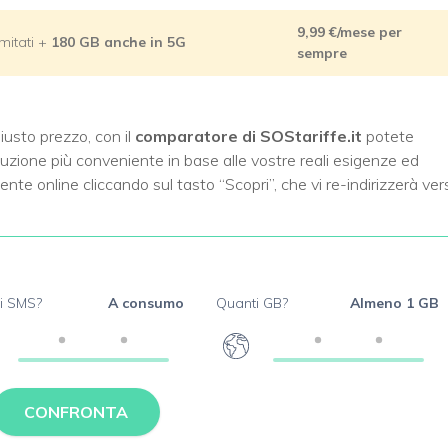
9,99
€/mese per
imitati +
180 GB anche in 5G
sempre
iusto prezzo, con il
comparatore di SOStariffe.it
potete
luzione più conveniente in base alle vostre reali esigenze ed
te online cliccando sul tasto “Scopri”, che vi re-indirizzerà ver
i SMS?
A consumo
Quanti GB?
Almeno 1 GB
CONFRONTA