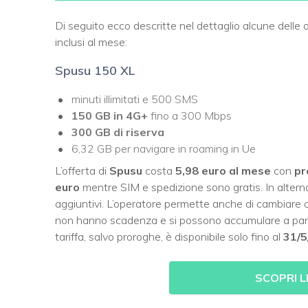
Di seguito ecco descritte nel dettaglio alcune delle 
inclusi al mese:
Spusu 150 XL
minuti illimitati e 500 SMS
150 GB in 4G+
fino a 300 Mbps
300 GB di riserva
6,32 GB per navigare in roaming in Ue
L’offerta di
Spusu
costa
5,98 euro
al mese
con
pr
euro
mentre SIM e spedizione sono gratis. In alterna
aggiuntivi. L’operatore permette anche di cambiare 
non hanno scadenza e si possono accumulare a partire
tariffa, salvo proroghe, è disponibile solo fino al
31/5
SCOPRI L