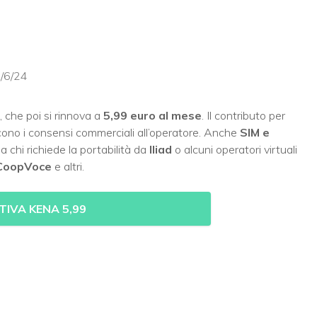
0/6/24
, che poi si rinnova a
5,99 euro al mese
. Il contributo per
iscono i consensi commerciali all’operatore. Anche
SIM e
 a chi richiede la portabilità da
Iliad
o alcuni operatori virtuali
 CoopVoce
e altri.
TIVA KENA 5,99