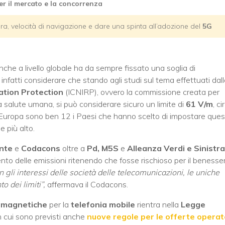
r il mercato e la concorrenza
ra, velocità di navigazione e dare una spinta all’adozione del
5G
 anche a livello globale ha da sempre fissato una soglia di
nfatti considerare che stando agli studi sul tema effettuati dal
ation Protection
(ICNIRP), ovvero la commissione creata per
la salute umana, si può considerare sicuro un limite di
61 V/m
, ci
n Europa sono ben 12 i Paesi che hanno scelto di impostare que
 più alto.
nte
e
Codacons
oltre a
Pd, M5S
e
Alleanza Verdi e Sinistra
ento delle emissioni ritenendo che fosse rischioso per il benesse
on gli interessi delle società delle telecomunicazioni, le uniche
 dei limiti”,
affermava il Codacons.
romagnetiche
per la
telefonia mobile
rientra nella
Legge
n cui sono previsti anche
nuove regole per le offerte operat