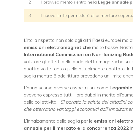
2
Il provvedimento rientra nella
Legge annuale pe
3
Il nuovo limite permetterà di aumentare copertu
L’Italia rispetto non solo agli altri Paesi europei ma
emissioni elettromagnetiche
molto basse. Basta i
International Commission on Non-Ionizing Rad
valutare gli effetti delle onde elettromagnetiche sul
quattro volte tanto quello attualmente adottato. I
soglia mentre 5 addirittura prevedono un limite anche
L’anno scorso diverse associazioni come
Legambie
avevano espresso tutti i loro dubbi in merito all’aum
della collettività. “
Si baratta la salute dei cittadini c
che otterranno vantaggi economici dall’innalzamento
L’innalzamento della soglia per le
emissioni elett
annuale per il mercato e la concorrenza 2022
i