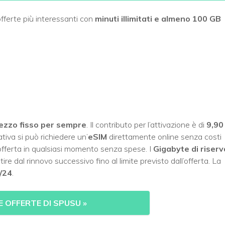
offerte più interessanti con
minuti illimitati e almeno 100 GB
ezzo fisso per sempre
. Il contributo per l’attivazione è di
9,90
tiva si può richiedere un’
eSIM
direttamente online senza costi
offerta in qualsiasi momento senza spese. I
Gigabyte di riserv
 dal rinnovo successivo fino al limite previsto dall’offerta. La
/24
.
E OFFERTE DI SPUSU
»