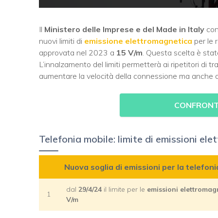
Il
Ministero delle Imprese e del Made in Italy
con 
nuovi limiti di
emissione elettromagnetica
per le r
approvata nel 2023 a
15 V/m
. Questa scelta è sta
L’innalzamento del limiti permetterà ai ripetitori di 
aumentare la velocità della connessione ma anche di
CONFRONTA
Telefonia mobile: limite di emissioni e
Nuova soglia di emissioni per la telefon
dal
29/4/24
il limite per le
emissioni elettromag
1
V/m