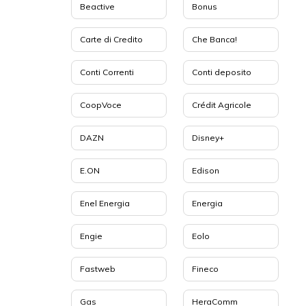
Beactive
Bonus
Carte di Credito
Che Banca!
Conti Correnti
Conti deposito
CoopVoce
Crédit Agricole
DAZN
Disney+
E.ON
Edison
Enel Energia
Energia
Engie
Eolo
Fastweb
Fineco
Gas
HeraComm