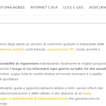
EFONIA MOBILE
INTERNET CASA
LUCE E GAS
ASSICURA
ne degli utenti un servizio di confronto gratuito e imparziale delle
elefonia mobile
, conti bancari,
assicurazioni RC
, mutui, prestiti e
ossibilità di risparmiare
individuando facilmente le migliori propos
 anche il
luogo in cui informarsi ogni giorno su tutto ciò che acca
o, inoltre, segue tutte le novità relative al mondo bancario e a quello
i quotidiani.
ttualità, guide e approfondimenti relativi a tutti i servizi offerti dal
elecomunicazioni e delle utilities. Il sito dispone di un
team
logger e appassionati di telecomunicazioni
che garantiscono la
ende.