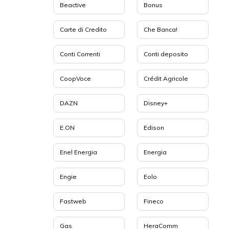
Beactive
Bonus
Carte di Credito
Che Banca!
Conti Correnti
Conti deposito
CoopVoce
Crédit Agricole
DAZN
Disney+
E.ON
Edison
Enel Energia
Energia
Engie
Eolo
Fastweb
Fineco
Gas
HeraComm