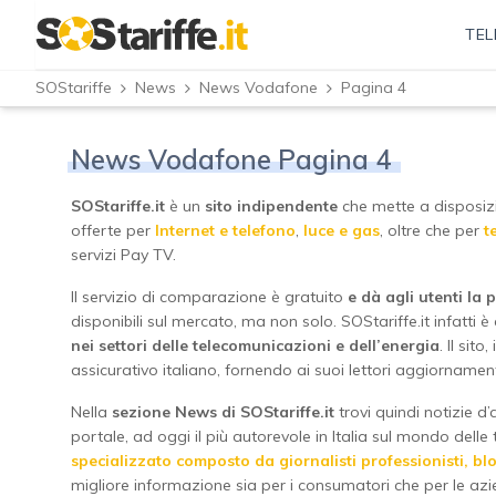
TEL
SOStariffe
News
News Vodafone
Pagina 4
News Vodafone Pagina 4
SOStariffe.it
è un
sito indipendente
che mette a disposizio
offerte per
Internet e telefono
,
luce e gas
, oltre che per
t
servizi Pay TV.
Il servizio di comparazione è gratuito
e dà agli utenti la p
disponibili sul mercato, ma non solo. SOStariffe.it infatti è
nei settori delle telecomunicazioni e dell’energia
. Il sit
assicurativo italiano, fornendo ai suoi lettori aggiornament
Nella
sezione News di SOStariffe.it
trovi quindi notizie d’a
portale, ad oggi il più autorevole in Italia sul mondo delle t
specializzato composto da giornalisti professionisti, b
migliore informazione sia per i consumatori che per le azi