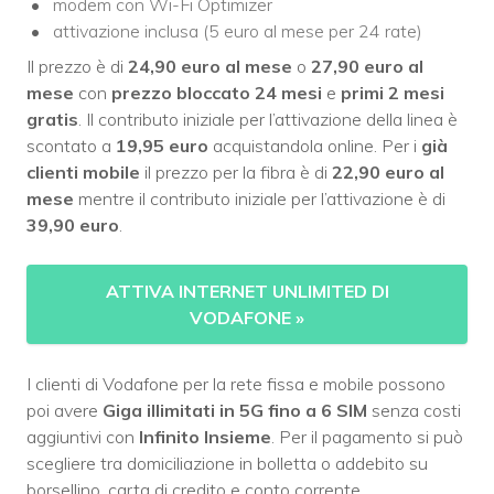
modem con Wi-Fi Optimizer
attivazione inclusa (5 euro al mese per 24 rate)
Il prezzo è di
24,90 euro al mese
o
27,90 euro al
mese
con
prezzo bloccato 24 mesi
e
primi 2 mesi
gratis
. Il contributo iniziale per l’attivazione della linea è
scontato a
19,95 euro
acquistandola online. Per i
già
clienti mobile
il prezzo per la fibra è di
22,90 euro al
mese
mentre il contributo iniziale per l’attivazione è di
39,90 euro
.
ATTIVA INTERNET UNLIMITED DI
VODAFONE
»
I clienti di Vodafone per la rete fissa e mobile possono
poi avere
Giga illimitati in 5G fino a 6 SIM
senza costi
aggiuntivi con
Infinito Insieme
. Per il pagamento si può
scegliere tra domiciliazione in bolletta o addebito su
borsellino, carta di credito e conto corrente.