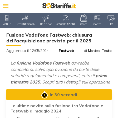
MOBILE
INTERNET CASA
LUCE E GAS
ASSICURAZIONI
CONTI
CARTE
TV
Fusione Vodafone Fastweb: chiusura
dell'acquisizione prevista per il 2025
Aggiornato il 12/05/2024
Fastweb
di
Matteo Testa
La
fusione Vodafone Fastweb
dovrebbe
completarsi, salvo approvazione da parte delle
autorità regolamentari e competenti, entro il
primo
trimestre 2025
. Scopri tutti i dettagli sull'operazione
In 30 secondi
Le ultime novità sulla fusione tra Vodafone e
Fastweb di maggio 2024