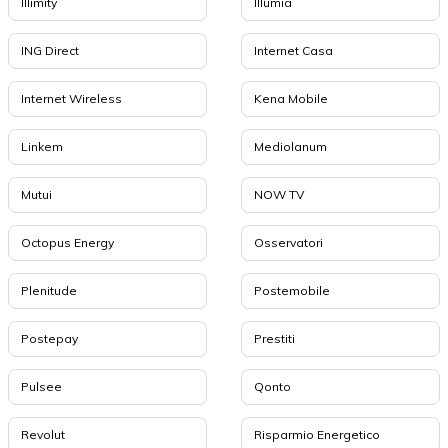
Illimity
Illumia
ING Direct
Internet Casa
Internet Wireless
Kena Mobile
Linkem
Mediolanum
Mutui
NOW TV
Octopus Energy
Osservatori
Plenitude
Postemobile
Postepay
Prestiti
Pulsee
Qonto
Revolut
Risparmio Energetico