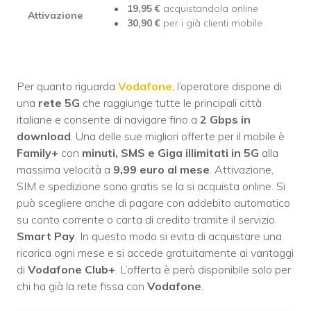
19,95
€
acquistandola online
Attivazione
30,90
€
per i già clienti mobile
Per quanto riguarda
Vodafone
, l’operatore dispone di
una
rete 5G
che raggiunge tutte le principali città
italiane e consente di navigare fino a
2 Gbps in
download
. Una delle sue migliori offerte per il mobile è
Family+
con
minuti, SMS e Giga illimitati in 5G
alla
massima velocità a
9,99 euro al mese
. Attivazione,
SIM e spedizione sono gratis se la si acquista online. Si
può scegliere anche di pagare con addebito automatico
su conto corrente o carta di credito tramite il servizio
Smart Pay
. In questo modo si evita di acquistare una
ricarica ogni mese e si accede gratuitamente ai vantaggi
di
Vodafone Club+
. L’offerta è però disponibile solo per
chi ha già la rete fissa con
Vodafone
.