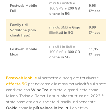
minuti illimitati e
Fastweb Mobile
9,95
100 SMS +
200 GB
Full
€/mese
anche in 5G
Family+ di
minuti, SMS e
Giga
9,99
Vodafone (solo
illimitati in 5G
€/mese
clienti fisso)
minuti illimitati e
Fastweb Mobile
11,95
100 SMS +
300 GB
Maxi
€/mese
anche in 5G
Fastweb Mobile
vi permette di scegliere tra diverse
offerte 5G
per navigare alla massima velocità sulla rete
condivisa con
WindTre
in tutte le grandi città come
Milano, Torino e Roma. La sua infrastruttura nel 2023 è
stata premiata dalla società di analisi indipendente
Ookla
come la
più veloce in Italia
. L’obiettivo