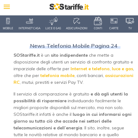
MOBILE
INTERNET CASA
LUCE E GAS
ASSICURAZIONI
CONTI
CARTE
TV
News Telefonia Mobile Pagina 24
SOStariffe.it
è un
sito indipendente
che mette a
disposizione degli utenti un servizio di confronto gratuito e
imparziale delle offerte per
Internet e telefono
,
luce e gas
,
oltre che per
telefonia mobile
, conti bancari,
assicurazioni
RC
, mutui, prestiti e servizi Pay TV.
Il servizio di comparazione è gratuito
e dà agli utenti la
possibilità di risparmiare
individuando facilmente le
migliori proposte disponibili sul mercato, ma non solo.
SOStariffe.it infatti è anche il
luogo in cui informarsi ogni
giorno su tutto ciò che accade nei settori delle
telecomunicazioni e dell’energia
. Il sito, inoltre, segue
tutte le novità relative al mondo bancario e a quello