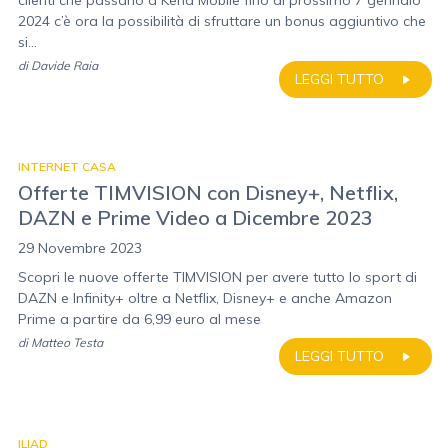
clienti che passano a Kena Mobile fino al prossimo 7 gennaio
2024 c’è ora la possibilità di sfruttare un bonus aggiuntivo che
si...
di
Davide Raia
LEGGI TUTTO
INTERNET CASA
Offerte TIMVISION con Disney+, Netflix,
DAZN e Prime Video a Dicembre 2023
29 Novembre 2023
Scopri le nuove offerte TIMVISION per avere tutto lo sport di
DAZN e Infinity+ oltre a Netflix, Disney+ e anche Amazon
Prime a partire da 6,99 euro al mese
di
Matteo Testa
LEGGI TUTTO
ILIAD