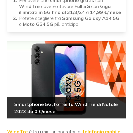
Per avere uno
smartphone gratis
con
WindTre
dovete attivare
Full 5G
con
Giga
illimitati in 5G fino al 31/3/24
a
14,99 €/mese
Potete scegliere tra
Samsung Galaxy A14 5G
o
Moto G54 5G
più anticipo
Smartphone 5G, l’offerta WindTre di Natale
2023 da 0 €/mese
WindTre
è tra i migliori operatori di
telefonia mobile