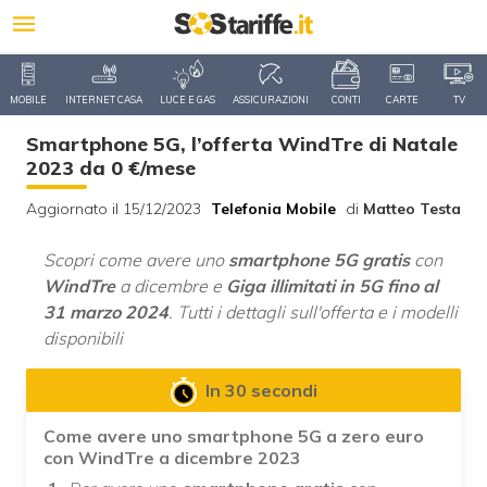
MOBILE
INTERNET CASA
LUCE E GAS
ASSICURAZIONI
CONTI
CARTE
TV
Smartphone 5G, l’offerta WindTre di Natale
2023 da 0 €/mese
Aggiornato il 15/12/2023
Telefonia Mobile
di
Matteo Testa
Scopri come avere uno
smartphone 5G gratis
con
WindTre
a dicembre e
Giga illimitati in 5G fino al
31 marzo 2024
. Tutti i dettagli sull'offerta e i modelli
disponibili
In 30 secondi
Come avere uno smartphone 5G a zero euro
con WindTre a dicembre 2023