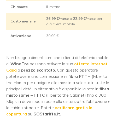
Chiamate
illimitate
26,99 €/mese
o
22,99
€/mese
per i
Costo mensile
già clienti mobile
Attivazione
39,99 €
Non bisogna dimenticare che i clienti di telefonia mobile
di
WindTre
possono attivare la sua
offerta Internet
Casa
a
prezzo scontato
. Con questo operatore
potete avere una connessione in
fibra FTTH
(Fiber to
the Home) per navigare alla massima velocità in tutte le
principali città. In alternativa è disponibile la rete in
fibra
misto rame – FTTC
(Fiber to the Cabinet) fino a 300
Mbps in download in base alla distanza tra l’abitazione e
la cabina stradale. Potete
verificare gratis la
copertura
su
SOStariffe.it
.