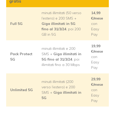
gratis
minuti illimitati (50 verso
14,99
l’estero) e 200 SMS +
€/mese
Full 5G
Giga illimitati in 5G
con
fino al 31/3/24
, poi 200
Easy
GB in 5G
Pay
19,99
minuti illimitati e 200
€/mese
Pack Protect
SMS +
Giga illimitati in
con
5G
5G fino al 31/3/24
, poi
Easy
illimitati fino a 30 Mbps
Pay
29,99
minuti illimitati (200
€/mese
verso l’estero) e 200
Unlimited 5G
con
SMS +
Giga illimitati in
Easy
5G
Pay