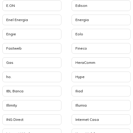
E.ON
Edison
Enel Energia
Energia
Engie
Eolo
Fastweb
Fineco
Gas
HeraComm
ho.
Hype
IBL Banca
Iliad
Illimity
Illumia
ING Direct
Internet Casa