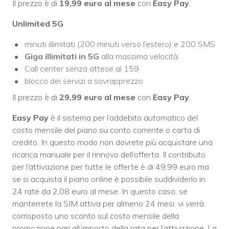
Il prezzo è di
19,99 euro al mese
con
Easy Pay
.
Unlimited 5G
minuti illimitati (200 minuti verso l’estero) e 200 SMS
Giga illimitati in 5G
alla massima velocità
Call center senza attese al 159
blocco dei servizi a sovrapprezzo
Il prezzo è di
29,99 euro al mese
con
Easy Pay
.
Easy Pay
è il sistema per l’addebito automatico del
costo mensile del piano su conto corrente o carta di
credito. In questo modo non dovrete più acquistare una
ricarica manuale per il rinnovo dell’offerta. Il contributo
per l’attivazione per tutte le offerte è di 49,99 euro ma
se si acquista il piano online è possibile suddividerlo in
24 rate da 2,08 euro al mese. In questo caso, se
manterrete la SIM attiva per almeno 24 mesi, vi verrà
corrisposto uno sconto sul costo mensile della
promozione pari all’importo della rata per l’attivazione. La