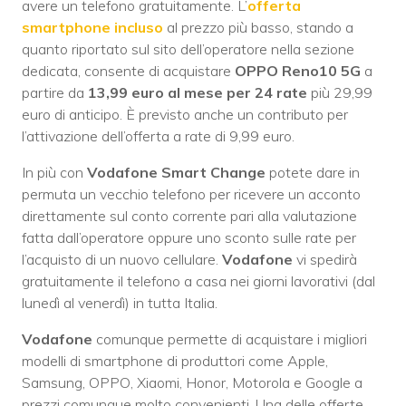
avere un telefono gratuitamente. L’
offerta
smartphone incluso
al prezzo più basso, stando a
quanto riportato sul sito dell’operatore nella sezione
dedicata, consente di acquistare
OPPO Reno10 5G
a
partire da
13,99 euro al mese
per 24 rate
più 29,99
euro di anticipo. È previsto anche un contributo per
l’attivazione dell’offerta a rate di 9,99 euro.
In più con
Vodafone Smart Change
potete dare in
permuta un vecchio telefono per ricevere un acconto
direttamente sul conto corrente pari alla valutazione
fatta dall’operatore oppure uno sconto sulle rate per
l’acquisto di un nuovo cellulare.
Vodafone
vi spedirà
gratuitamente il telefono a casa nei giorni lavorativi (dal
lunedì al venerdì) in tutta Italia.
Vodafone
comunque permette di acquistare i migliori
modelli di smartphone di produttori come Apple,
Samsung, OPPO, Xiaomi, Honor, Motorola e Google a
prezzi comunque molto convenienti. Una delle offerte